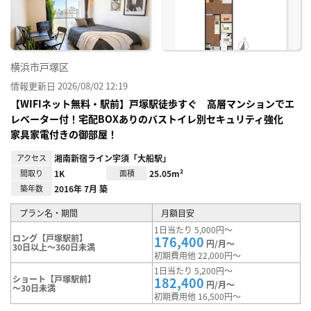
り登
録
横浜市戸塚区
情報更新日 2026/08/02 12:19
【WIFIネット無料・駅前】戸塚駅徒歩すぐ 高層マンションでエ
レベーター付！宅配BOXありのバストイレ別セキュリティ強化
家具家電付きの御部屋！
アクセス
湘南新宿ライン宇須「大船駅」
間取り
1K
面積
25.05m²
築年数
2016年 7月 築
プラン名・期間
月額目安
1日当たり 5,000円～
ロング【戸塚駅前】
176,400
円/月～
30日以上～360日未満
初期費用他 22,000円～
1日当たり 5,200円～
ショート【戸塚駅前】
182,400
円/月～
～30日未満
初期費用他 16,500円～