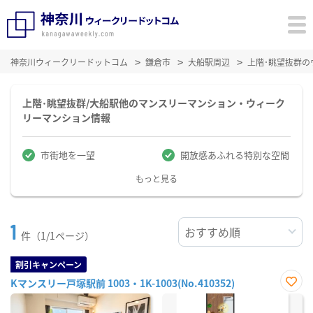
神奈川ウィークリードットコム
鎌倉市
大船駅周辺
上階･眺望抜群
上階･眺望抜群/大船駅他のマンスリーマンション・ウィーク
リーマンション情報
市街地を一望
開放感あふれる特別な空間
もっと見る
1
件（1/1ページ）
割引キャンペーン
Kマンスリー戸塚駅前 1003・1K-1003(No.410352)
お気
に入