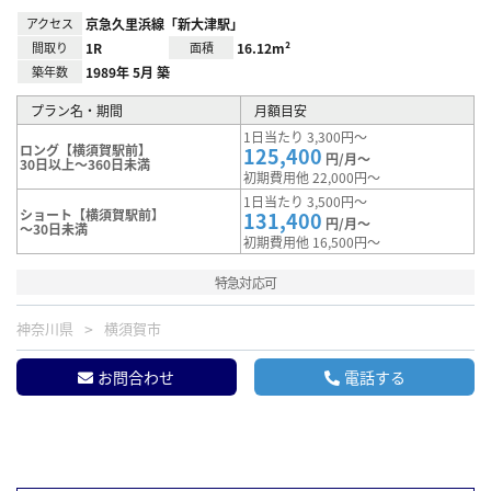
アクセス
京急久里浜線「新大津駅」
間取り
1R
面積
16.12m²
築年数
1989年 5月 築
プラン名・期間
月額目安
1日当たり 3,300円～
ロング【横須賀駅前】
125,400
円/月～
30日以上～360日未満
初期費用他 22,000円～
1日当たり 3,500円～
ショート【横須賀駅前】
131,400
円/月～
～30日未満
初期費用他 16,500円～
特急対応可
神奈川県
横須賀市
お問合わせ
電話する