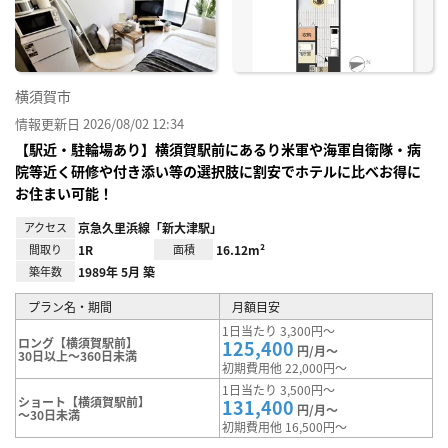
り登
録
横須賀市
情報更新日 2026/08/02 12:34
【駅近・駐輪場あり】横須賀駅前にあるり米軍や海軍自衛隊・病
院等近く研修や付き添い等の選択肢に割安でホテルに比べお得に
お住まい可能！
アクセス
京急久里浜線「新大津駅」
間取り
1R
面積
16.12m²
築年数
1989年 5月 築
プラン名・期間
月額目安
1日当たり 3,300円～
ロング【横須賀駅前】
125,400
円/月～
30日以上～360日未満
初期費用他 22,000円～
1日当たり 3,500円～
ショート【横須賀駅前】
131,400
円/月～
～30日未満
初期費用他 16,500円～