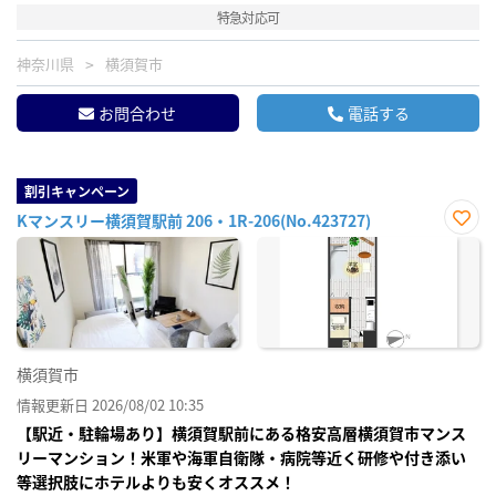
特急対応可
神奈川県
横須賀市
お問合わせ
電話する
割引キャンペーン
Kマンスリー横須賀駅前 206・1R-206(No.423727)
お気
に入
り登
録
横須賀市
情報更新日 2026/08/02 10:35
【駅近・駐輪場あり】横須賀駅前にある格安高層横須賀市マンス
リーマンション！米軍や海軍自衛隊・病院等近く研修や付き添い
等選択肢にホテルよりも安くオススメ！