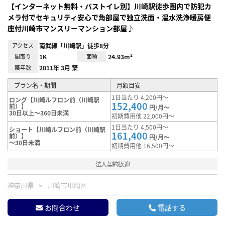
【インターネット無料・バストイレ別】川崎駅徒歩圏内で防犯カ
メラ付でセキュリティ安心で角部屋で独立洗面・温水洗浄暖房便
座付川崎市マンスリーマンション部屋♪
アクセス
南武線「川崎駅」徒歩8分
間取り
1K
面積
24.93m²
築年数
2011年 3月 築
プラン名・期間
月額目安
1日当たり 4,200円～
ロング【川崎ルフロン前（川崎駅
152,400
前）】
円/月～
30日以上～360日未満
初期費用他 22,000円～
1日当たり 4,500円～
ショート【川崎ルフロン前（川崎駅
161,400
前）】
円/月～
～30日未満
初期費用他 16,500円～
法人契約歓迎
神奈川県
川崎市川崎区
お問合わせ
電話する