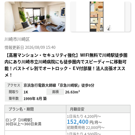
に入
り登
録
川崎市川崎区
情報更新日 2026/08/09 15:40
【高層マンション・セキュリティ強化】WIFI無料で川崎駅徒歩圏
内にあり川崎市立川崎病院にも徒歩圏内でスピーディーに移動可
能！バストイレ別でオートロック・ＥV付部屋！法人出張オスス
メ！
アクセス
京浜急行電鉄大師線「京急川崎駅」徒歩9分
間取り
1K
面積
26.63m²
築年数
1999年 8月 築
プラン名・期間
月額目安
1日当たり 4,200円～
ロング【川崎駅】
152,400
円/月～
30日以上～360日未満
初期費用他 22,000円～
1日当たり 4,500円～