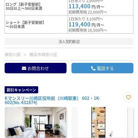
1日当たり 2,900円～
ロング【新子安駅前】
113,400
円/月～
30日以上～360日未満
初期費用他 22,000円～
1日当たり 3,100円～
ショート【新子安駅前】
119,400
円/月～
～30日未満
初期費用他 16,500円～
法人契約歓迎
神奈川県
横浜市神奈川区
お問合わせ
電話する
割引キャンペーン
Kマンスリー川崎区役所前（川崎駅東） 602・1K-
602(No.431874)
お気
に入
り登
録