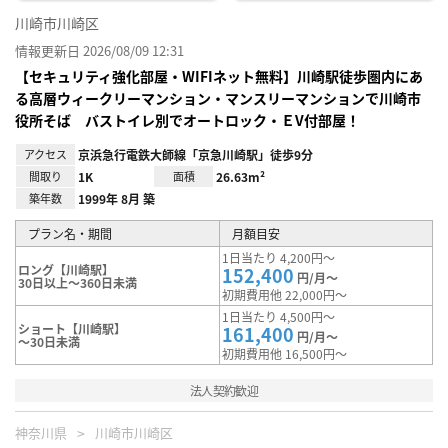
川崎市川崎区
情報更新日 2026/08/09 12:31
【セキュリティ強化部屋・WIFIネット無料】川崎駅徒歩圏内にあ
る高層ウィークリーマンション・マンスリーマンションで川崎市
役所そば バストイレ別でオートロック・ＥV付部屋！
アクセス
京浜急行電鉄大師線「京急川崎駅」徒歩9分
間取り
1K
面積
26.63m²
築年数
1999年 8月 築
プラン名・期間
月額目安
1日当たり 4,200円～
ロング【川崎駅】
152,400
円/月～
30日以上～360日未満
初期費用他 22,000円～
1日当たり 4,500円～
ショート【川崎駅】
161,400
円/月～
～30日未満
初期費用他 16,500円～
法人契約歓迎
神奈川県
川崎市川崎区