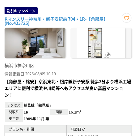
割引キャンペーン
Kマンスリー神奈川・新子安駅前 704・1R-【角部屋】
(No.423725)
お気
に入
り登
録
横浜市神奈川区
情報更新日 2026/08/09 10:19
【角部屋・格安】京浜東北・根岸線新子安駅 徒歩2分より横浜工場
エリアに便利で横浜や川崎等へもアクセスが良い高層マンショ
ン！
アクセス
鶴見線「鶴見駅」
間取り
1R
面積
16.1m²
築年数
1989年 11月 築
プラン名・期間
月額目安