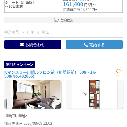
ショート【川崎駅】
161,400
円/月～
～30日未満
初期費用他 16,500円～
法人契約歓迎
神奈川県
川崎市川崎区
お問合わせ
電話する
割引キャンペーン
Kマンスリー川崎ルフロン前（川崎駅前） 508・1K-
508(No.482065)
お気
に入
り登
録
川崎市川崎区
情報更新日 2026/08/09 12:02