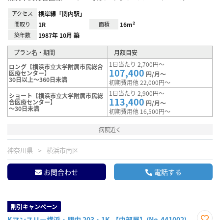
アクセス
根岸線「関内駅」
間取り
1R
面積
16m²
築年数
1987年 10月 築
プラン名・期間
月額目安
1日当たり 2,700円～
ロング【横浜市立大学附属市民総合
107,400
医療センター】
円/月～
30日以上～360日未満
初期費用他 22,000円～
1日当たり 2,900円～
ショート【横浜市立大学附属市民総
113,400
合医療センター】
円/月～
～30日未満
初期費用他 16,500円～
病院近く
神奈川県
横浜市南区
お問合わせ
電話する
割引キャンペーン
Kマンスリー横浜・関内 203・1K-【中部屋】(No.441002)