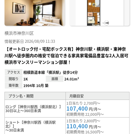
り登
録
横浜市神奈川区
情報更新日 2026/08/09 11:33
【オートロック付・宅配ボックス有】神奈川駅・横浜駅・東神奈
川駅へ徒歩圏内の格安で宿泊できる家具家電備品豊富な2人入居可
横浜市マンスリーマンション部屋！
アクセス
相模鉄道本線「横浜駅」徒歩14分
間取り
1K
面積
24.01m²
築年数
1994年 10月 築
プラン名・期間
月額目安
1日当たり 2,700円～
ロング【神奈川駅西（横浜駅北）】
107,400
円/月～
30日以上～360日未満
初期費用他 22,000円～
1日当たり 2,800円～
ショート【神奈川駅西（横浜駅
110,400
北）】
円/月～
～30日未満
初期費用他 16,500円～