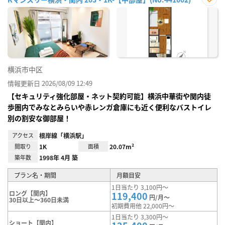
お気
に入
り登
録
横浜市中区
情報更新日 2026/08/09 12:49
【セキュリティ強化部屋・ネット契約可能】横浜中華街や関内徒
歩圏内でみなとみらいや赤レンガ倉庫にも近く便利なバストイレ
別の割安な御部屋！
アクセス
根岸線「横浜駅」
間取り
1K
面積
20.07m²
築年数
1998年 4月 築
プラン名・期間
月額目安
1日当たり 3,100円～
ロング【関内】
119,400
円/月～
30日以上～360日未満
初期費用他 22,000円～
1日当たり 3,300円～
ショート【関内】