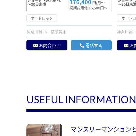
ショート（追浜駅前）
ショート
176,400
円/月～
～30日未満
～30日未
初期費用他 16,500円～
オートロック
オート
神奈川県
横須賀市
神奈川県
お問合わせ
電話する
お
USEFUL INFORMATIO
マンスリーマンション