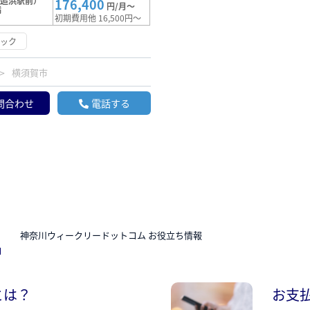
（追浜駅前）
176,400
円/月～
満
初期費用他 16,500円～
ロック
横須賀市
問合わせ
電話する
N
神奈川ウィークリードットコム お役立ち情報
とは？
お支