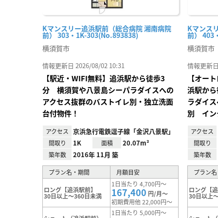
Kマンスリー追浜駅前（総合病院 湘南病院
Kマンス
前） 303・1K-303(No.893838)
前） 403・
横須賀市
横須賀市
情報更新日 2026/08/02 10:31
情報更新日 20
【駅近・WIFI無料】追浜駅から徒歩3
【オート
分 横須賀や八景島シーパラダイスへの
浜駅から
アクセス抜群のバストイレ別・独立洗面
ラダイス
台付物件！
別 イン
京浜急行電鉄逗子線「金沢八景駅」
アクセス
アクセス
1K
20.07m²
間取り
面積
間取り
2016年 11月 築
築年数
築年数
プラン名・期間
月額目安
プラン名
1日当たり 4,700円～
ロング【追浜駅前】
ロング【
167,400
円/月～
30日以上～360日未満
30日以上～
初期費用他 22,000円～
1日当たり 5,000円～