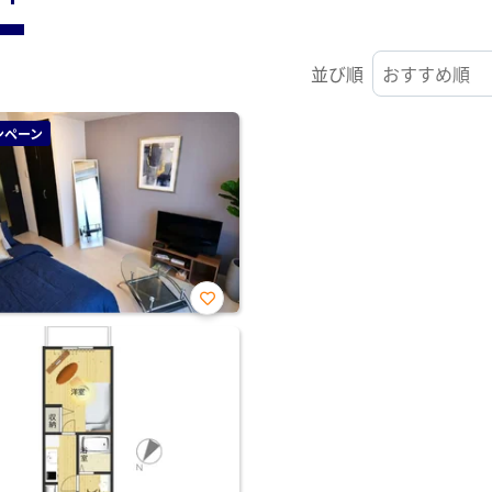
並び順
ンペーン
お気
に入
り登
録