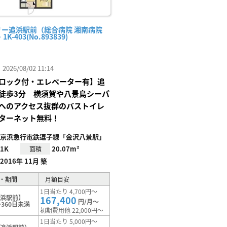
リー追浜駅前（総合病院 湘南病院
1K-403(No.893839)
26/08/02 11:14
ロック付・エレベーター有】追
徒歩3分 横須賀や八景島シーパ
へのアクセス抜群のバストイレ
ターネット無料！
京浜急行電鉄逗子線「金沢八景駅」
1K
20.07m²
面積
2016年 11月 築
・期間
月額目安
1日当たり 4,700円～
追浜駅前】
167,400
円/月～
360日未満
初期費用他 22,000円～
1日当たり 5,000円～