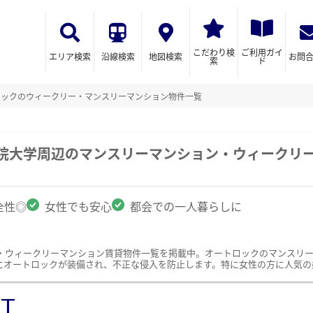
こだわり検
ご利用ガイ
エリア検索
沿線検索
地図検索
お問
索
ド
ロックのウィークリー・マンスリーマンション物件一覧
学院大学周辺のマンスリーマンション・ウィークリ
全性◎
女性でも安心
都会での一人暮らしに
・ウィークリーマンション賃貸物件一覧を掲載中。オートロックのマンスリ
にオートロックが装備され、不正な侵入を防止します。特に女性の方に人気の
ST