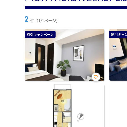
2
件（1/1ページ）
割引キャンペーン
割引キャ
お気
に入
り登
録