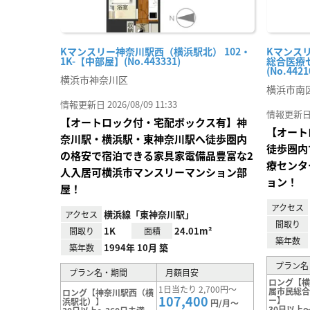
Kマンスリー神奈川駅西（横浜駅北） 102・
Kマンス
1K-【中部屋】(No.443331)
総合医療セ
(No.4421
横浜市神奈川区
横浜市南
情報更新日 2026/08/09 11:33
情報更新日 20
【オートロック付・宅配ボックス有】神
【オート
奈川駅・横浜駅・東神奈川駅へ徒歩圏内
徒歩圏内
の格安で宿泊できる家具家電備品豊富な2
療センタ
人入居可横浜市マンスリーマンション部
ョン！
屋！
アクセス
横浜線「東神奈川駅」
アクセス
間取り
1K
24.01m²
間取り
面積
築年数
1994年 10月 築
築年数
プラン名
プラン名・期間
月額目安
ロング【
1日当たり 2,700円～
属市民総
ロング【神奈川駅西（横
107,400
ー】
浜駅北）】
円/月～
30日以上～