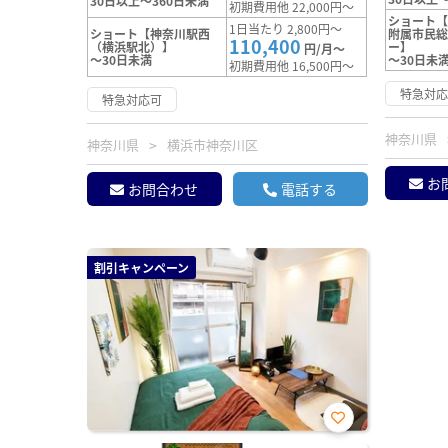
30日以上～360日未満
初期費用他 22,000円～
ショート
1日当たり 2,800円～
ショート【神奈川駅西
附属市民
110,400
（横浜駅北）】
ー】
円/月～
～30日未満
～30日未
初期費用他 16,500円～
特急対
特急対応可
神奈川県
神奈川県
横浜市神奈川区
お
お問合わせ
電話する
割引キャンペーン
お気