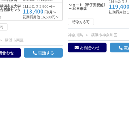
1日当たり 3,
ショート【新子安駅前】
119,40
【横浜市立大学
1日当たり 2,900円～
～30日未満
総合医療センタ
113,400
円/月～
初期費用他 1
初期費用他 16,500円～
満
特急対応可
応可
神奈川県
横浜市神奈川区
横浜市南区
お問合わせ
電
問合わせ
電話する