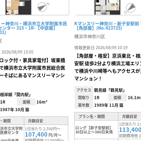
リー神奈川・横浜市立大学附属市民
Kマンスリー神奈川・新子安駅前 70
ンター 315・1R-【中部屋】
【角部屋】(No.423725)
01)
横浜市神奈川区
区
情報更新日 2026/08/09 10:19
26/08/09 13:05
【角部屋・格安】京浜東北・根
ロック付・家具家電付】坂東橋
安駅 徒歩2分より横浜工場エリ
で横浜市立大学附属市民総合医
で横浜や川崎等へもアクセスが
ーそばにあるマンスリーマンシ
マンション！
鶴見線「鶴見駅」
アクセス
根岸線「関内駅」
1R
16.1m
間取り
面積
1R
16m²
面積
1989年 11月 築
築年数
1987年 10月 築
プラン名・期間
月額目安
・期間
月額目安
1日当たり 2,
ロング【新子安駅前】
113,40
横浜市立大学附
1日当たり 2,700円～
30日以上～360日未満
合医療センタ
107,400
円/月～
初期費用他 2
初期費用他 22,000円～
360日未満