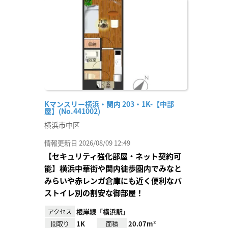
に入
り登
録
Kマンスリー横浜・関内 203・1K-【中部
屋】(No.441002)
横浜市中区
情報更新日 2026/08/09 12:49
【セキュリティ強化部屋・ネット契約可
能】横浜中華街や関内徒歩圏内でみなと
みらいや赤レンガ倉庫にも近く便利なバ
ストイレ別の割安な御部屋！
根岸線「横浜駅」
アクセス
1K
20.07m²
間取り
面積