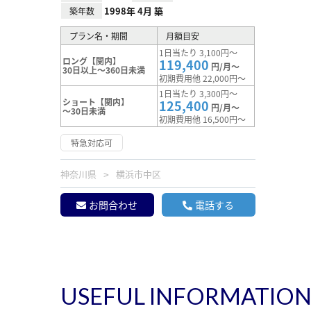
1998年 4月 築
築年数
プラン名・期間
月額目安
1日当たり 3,100円～
ロング【関内】
119,400
円/月～
30日以上～360日未満
初期費用他 22,000円～
1日当たり 3,300円～
ショート【関内】
125,400
円/月～
～30日未満
初期費用他 16,500円～
特急対応可
神奈川県
横浜市中区
お問合わせ
電話する
USEFUL INFORMATIO