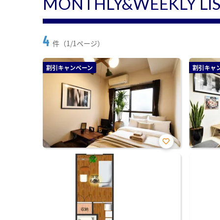
MONTHLY&WEEKLY LI
4
件（1/1ページ）
割引キャンペーン
割引キャ
お気
に入
り登
録