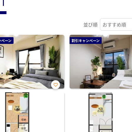
ST
並び順
ンペーン
割引キャンペーン
お気
に入
り登
録