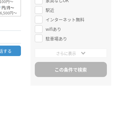
家具なしOK
100円～
0
円/月～
駅近
6,500円～
インターネット無料
wifiあり
駐車場あり
話する
さらに表示