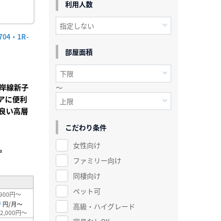
利用人数
4・1R-
部屋面積
岸線新子
～
アに便利
良い高層
こだわり条件
女性向け
²
ファミリー向け
同棲向け
ペット可
900円～
0
円/月～
高級・ハイグレード
2,000円～