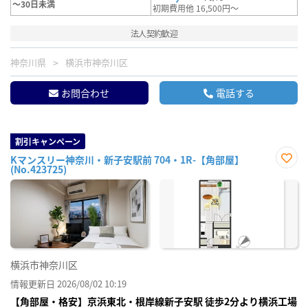
～30日未満
初期費用他 16,500円～
法人契約歓迎
神奈川県
横浜市神奈川区
お問合わせ
電話する
割引キャンペーン
Kマンスリー神奈川・新子安駅前 704・1R-【角部屋】
(No.423725)
お気
に入
り登
録
横浜市神奈川区
情報更新日 2026/08/02 10:19
【角部屋・格安】京浜東北・根岸線新子安駅 徒歩2分より横浜工場