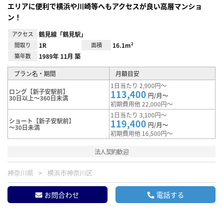
エリアに便利で横浜や川崎等へもアクセスが良い高層マンショ
ン！
アクセス
鶴見線「鶴見駅」
間取り
1R
面積
16.1m²
築年数
1989年 11月 築
プラン名・期間
月額目安
1日当たり 2,900円～
ロング【新子安駅前】
113,400
円/月～
30日以上～360日未満
初期費用他 22,000円～
1日当たり 3,100円～
ショート【新子安駅前】
119,400
円/月～
～30日未満
初期費用他 16,500円～
法人契約歓迎
神奈川県
横浜市神奈川区
お問合わせ
電話する