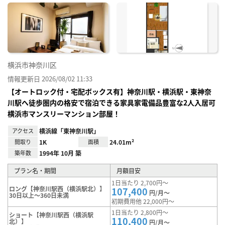
に入
り登
録
横浜市神奈川区
情報更新日 2026/08/02 11:33
【オートロック付・宅配ボックス有】神奈川駅・横浜駅・東神奈
川駅へ徒歩圏内の格安で宿泊できる家具家電備品豊富な2人入居可
横浜市マンスリーマンション部屋！
アクセス
横浜線「東神奈川駅」
間取り
1K
面積
24.01m²
築年数
1994年 10月 築
プラン名・期間
月額目安
1日当たり 2,700円～
ロング【神奈川駅西（横浜駅北）】
107,400
円/月～
30日以上～360日未満
初期費用他 22,000円～
1日当たり 2,800円～
ショート【神奈川駅西（横浜駅
110,400
北）】
円/月～