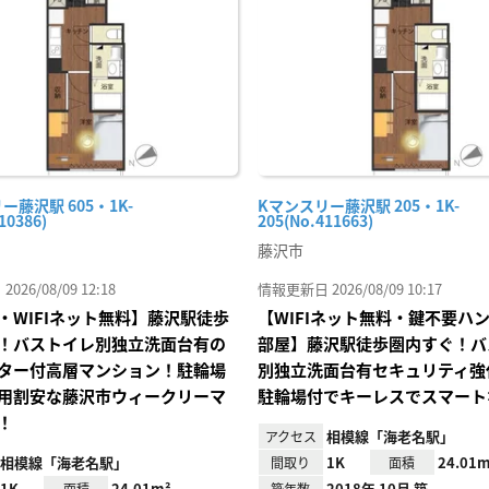
り登
録
ー藤沢駅 605・1K-
Kマンスリー藤沢駅 205・1K-
10386)
205(No.411663)
藤沢市
26/08/09 12:18
情報更新日 2026/08/09 10:17
・WIFIネット無料】藤沢駅徒歩
【WIFIネット無料・鍵不要ハ
！バストイレ別独立洗面台有の
部屋】藤沢駅徒歩圏内すぐ！バ
ター付高層マンション！駐輪場
別独立洗面台有セキュリティ強
用割安な藤沢市ウィークリーマ
駐輪場付でキーレスでスマート
！
相模線「海老名駅」
アクセス
相模線「海老名駅」
1K
24.01m
間取り
面積
1K
24.01m²
2018年 10月 築
面積
築年数