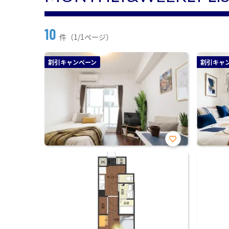
10
件（1/1ページ）
割引キャンペーン
割引キャ
お気
に入
り登
録