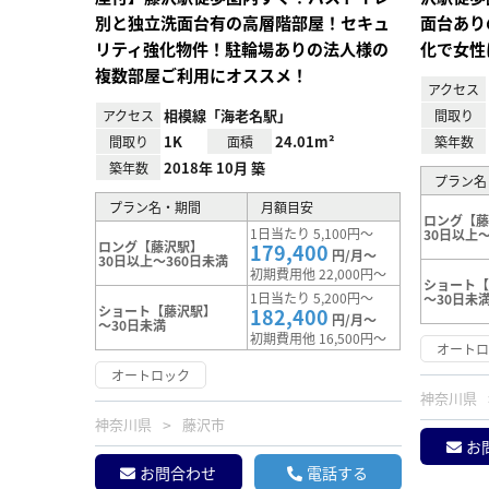
別と独立洗面台有の高層階部屋！セキュ
面台あり
リティ強化物件！駐輪場ありの法人様の
化で女性
複数部屋ご利用にオススメ！
アクセス
相模線「海老名駅」
アクセス
間取り
1K
24.01m²
間取り
面積
築年数
2018年 10月 築
築年数
プラン名
プラン名・期間
月額目安
ロング【
1日当たり 5,100円～
30日以上～
ロング【藤沢駅】
179,400
円/月～
30日以上～360日未満
初期費用他 22,000円～
ショート
1日当たり 5,200円～
～30日未
ショート【藤沢駅】
182,400
円/月～
～30日未満
初期費用他 16,500円～
オート
オートロック
神奈川県
神奈川県
藤沢市
お
お問合わせ
電話する