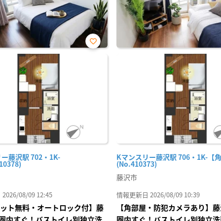
お気
に入
り登
録
ー藤沢駅 702・1K-
Kマンスリー藤沢駅 706・1K-【
10378)
(No.410373)
藤沢市
26/08/09 12:45
情報更新日 2026/08/09 10:39
Iネット無料・オートロック付】藤
【角部屋・防犯カメラあり】藤
圏内すぐ！バストイレ別独立洗
圏内すぐ！バストイレ別独立洗