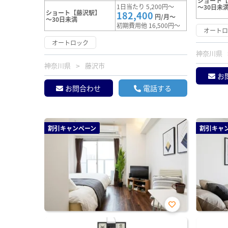
ショート
1日当たり 5,200円～
～30日未
ショート【藤沢駅】
182,400
円/月～
～30日未満
初期費用他 16,500円～
オート
オートロック
神奈川県
神奈川県
藤沢市
お
お問合わせ
電話する
割引キャンペーン
割引キャ
お気
に入