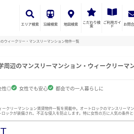
こだわり検
ご利用ガイ
エリア検索
沿線検索
地図検索
お問
索
ド
クのウィークリー・マンスリーマンション物件一覧
大学周辺のマンスリーマンション・ウィークリーマ
全性◎
女性でも安心
都会での一人暮らしに
ィークリーマンション賃貸物件一覧を掲載中。オートロックのマンスリーマ
トロックが装備され、不正な侵入を防止します。特に女性の方に人気の条件と
ST