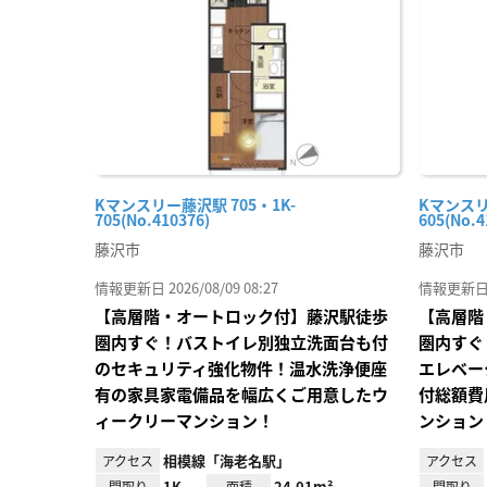
り登
録
Kマンスリー藤沢駅 705・1K-
Kマンスリ
705(No.410376)
605(No.4
藤沢市
藤沢市
情報更新日 2026/08/09 08:27
情報更新日 20
【高層階・オートロック付】藤沢駅徒歩
【高層階
圏内すぐ！バストイレ別独立洗面台も付
圏内すぐ
のセキュリティ強化物件！温水洗浄便座
エレベー
有の家具家電備品を幅広くご用意したウ
付総額費
ィークリーマンション！
ンション
相模線「海老名駅」
アクセス
アクセス
1K
24.01m²
間取り
面積
間取り