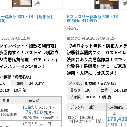
ー藤沢駅 801・1K-【角部屋】
Kマンスリー藤沢駅 606・1K-
70)
606(No.411497)
藤沢市
26/08/09 12:34
情報更新日 2026/08/09 08:25
ツインベット・複数名利用可】
【WIFIネット無料・防犯カメ
歩圏内すぐ！バストイレ別独立
沢駅徒歩圏内すぐ！バストイレ
り高層階角部屋！セキュリティ
洗面台あり高層階部屋！セキュ
マンスリーマンション！
化物件！駐輪場付きで ご家族
通院・入院にもオススメ！
相模線「海老名駅」
1K
24.01m²
相模線「海老名駅」
面積
アクセス
2018年 10月 築
1K
24.01m
間取り
面積
2018年 10月 築
築年数
・期間
月額目安
1日当たり 5,100円～
プラン名・期間
月額目安
藤沢駅】
179,400
円/月～
1日当たり 5,
360日未満
ロング【藤沢駅】
初期費用他 22,000円～
179,40
30日以上～360日未満
1日当たり 5,200円～
初期費用他 2