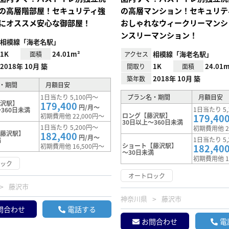
の高層階部屋！セキュリティ強
の高層マンション！セキュリテ
にオススメ安心な御部屋！
おしゃれなウィークリーマンシ
ンスリーマンション！
相模線「海老名駅」
1K
24.01m²
相模線「海老名駅」
面積
アクセス
2018年 10月 築
1K
24.01m
間取り
面積
2018年 10月 築
築年数
・期間
月額目安
1日当たり 5,100円～
プラン名・期間
月額目安
藤沢駅】
179,400
円/月～
1日当たり 5,
360日未満
ロング【藤沢駅】
初期費用他 22,000円～
179,40
30日以上～360日未満
1日当たり 5,200円～
初期費用他 2
【藤沢駅】
182,400
円/月～
1日当たり 5,
満
ショート【藤沢駅】
初期費用他 16,500円～
182,40
～30日未満
初期費用他 1
ロック
オートロック
藤沢市
神奈川県
藤沢市
問合わせ
電話する
お問合わせ
電