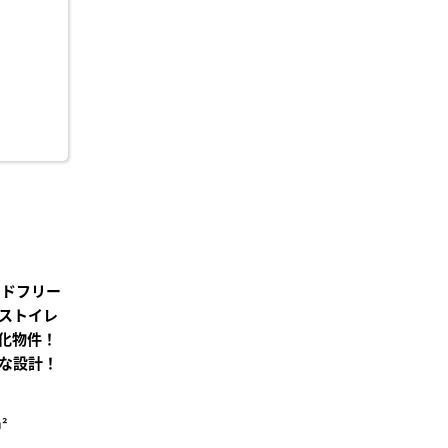
り登
録
ンドフリー
ストイレ
化物件！
な設計！
²