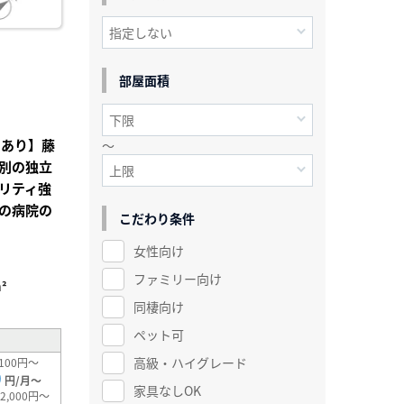
部屋面積
ラあり】藤
～
別の独立
リティ強
の病院の
こだわり条件
女性向け
ファミリー向け
²
同棲向け
ペット可
高級・ハイグレード
100円～
0
円/月～
家具なしOK
2,000円～