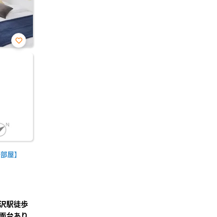
お気
に入
り登
録
角部屋】
沢駅徒歩
面台あり