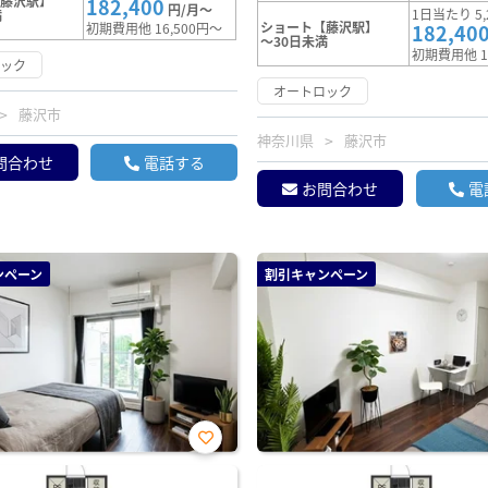
【藤沢駅】
182,400
円/月～
1日当たり 5,
満
ショート【藤沢駅】
初期費用他 16,500円～
182,40
～30日未満
初期費用他 1
ロック
オートロック
藤沢市
神奈川県
藤沢市
問合わせ
電話する
お問合わせ
電
ンペーン
割引キャンペーン
お気
に入