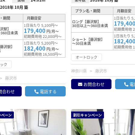
2018年 10月 築
プラン名・期間
月額目安
・期間
月額目安
1日当たり 5,
ロング【藤沢駅】
179,40
1日当たり 5,100円～
30日以上～360日未満
藤沢駅】
179,400
初期費用他 2
円/月～
360日未満
1日当たり 5,
初期費用他 22,000円～
ショート【藤沢駅】
182,40
1日当たり 5,200円～
～30日未満
【藤沢駅】
182,400
初期費用他 1
円/月～
満
初期費用他 16,500円～
オートロック
ロック
神奈川県
藤沢市
藤沢市
お問合わせ
電
問合わせ
電話する
ンペーン
割引キャンペーン