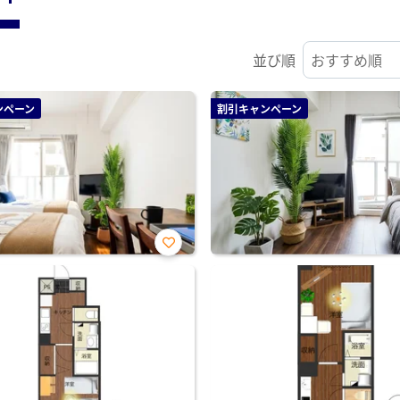
並び順
ンペーン
割引キャンペーン
お気
に入
り登
録