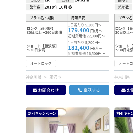
2018年 10月 築
築年数
築年数
プラン名・期間
月額目安
プラン名
1日当たり 5,100円～
ロング【藤沢駅】
ロング【
179,400
円/月～
30日以上～360日未満
30日以上～
初期費用他 22,000円～
1日当たり 5,200円～
ショート【藤沢駅】
ショート
182,400
円/月～
～30日未満
～30日未
初期費用他 16,500円～
オートロック
オート
神奈川県
藤沢市
神奈川県
お問合わせ
電話する
お
割引キャンペーン
割引キャ