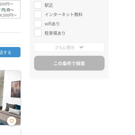
200円～
駅近
0
円/月～
インターネット無料
6,500円～
wifiあり
駐車場あり
さらに表示
話する
お気
に入