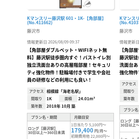
Kマンスリー藤沢駅 601・1K-【角部屋】
Kマンスリ
(No.411662)
(No.4103
藤沢市
藤沢市
情報更新日 2026/08/09 09:37
情報更新日 20
【角部屋ダブルベット・WIFIネット無
【角部屋
料】藤沢駅徒歩圏内すぐ！バストイレ別
藤沢駅徒
独立洗面台ありの高層階部屋！セキュリ
洗面台あ
ティ強化物件！駐輪場付きで学生や会社
強化物件
員の研修などの利用にも良い！
アクセス
相模線「海老名駅」
アクセス
間取り
1K
24.01m²
間取り
面積
築年数
2018年 10月 築
築年数
プラン名
プラン名・期間
月額目安
ロング【
1日当たり 5,100円～
30日以上～
ロング【藤沢駅】
179,400
円/月～
30日以上～360日未満
初期費用他 22,000円～