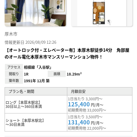
り登
録
厚木市
情報更新日 2026/08/09 12:26
【オートロック付・エレベーター有】本厚木駅徒歩14分 角部屋
のオール電化本厚木市マンスリーマンション物件！
アクセス
相模線「入谷駅」
間取り
1R
面積
18.29m²
築年数
1991年 12月 築
プラン名・期間
月額目安
1日当たり 3,300円～
ロング【本厚木駅北】
125,400
円/月～
30日以上～360日未満
初期費用他 33,000円～
1日当たり 3,500円～
ショート【本厚木駅北】
131,400
円/月～
～30日未満
初期費用他 22,000円～