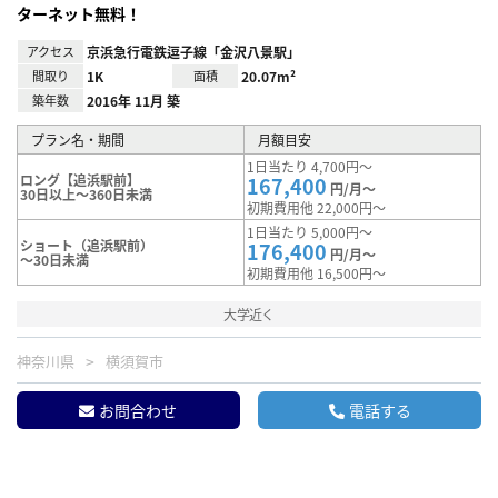
ターネット無料！
アクセス
京浜急行電鉄逗子線「金沢八景駅」
間取り
1K
面積
20.07m²
築年数
2016年 11月 築
プラン名・期間
月額目安
1日当たり 4,700円～
ロング【追浜駅前】
167,400
円/月～
30日以上～360日未満
初期費用他 22,000円～
1日当たり 5,000円～
ショート（追浜駅前）
176,400
円/月～
～30日未満
初期費用他 16,500円～
大学近く
神奈川県
横須賀市
お問合わせ
電話する