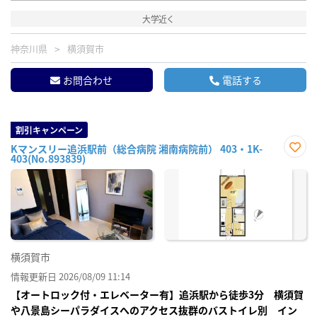
大学近く
神奈川県
横須賀市
お問合わせ
電話する
割引キャンペーン
Kマンスリー追浜駅前（総合病院 湘南病院前） 403・1K-
403(No.893839)
お気
に入
り登
録
横須賀市
情報更新日 2026/08/09 11:14
【オートロック付・エレベーター有】追浜駅から徒歩3分 横須賀
や八景島シーパラダイスへのアクセス抜群のバストイレ別 イン