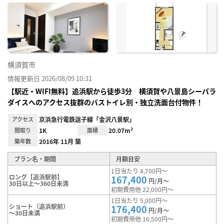
に入
り登
録
横須賀市
情報更新日 2026/08/09 10:31
【駅近・WIFI無料】追浜駅から徒歩3分 横須賀や八景島シーパラ
ダイスへのアクセス抜群のバストイレ別・独立洗面台付物件！
アクセス
京浜急行電鉄逗子線「金沢八景駅」
間取り
1K
面積
20.07m²
築年数
2016年 11月 築
プラン名・期間
月額目安
1日当たり 4,700円～
ロング【追浜駅前】
167,400
円/月～
30日以上～360日未満
初期費用他 22,000円～
1日当たり 5,000円～
ショート（追浜駅前）
176,400
円/月～
～30日未満
初期費用他 16,500円～