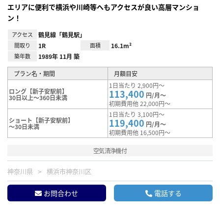
エリアに便利で横浜や川崎等へもアクセスが良い高層マンショ
ン！
アクセス
鶴見線「鶴見駅」
間取り
1R
面積
16.1m²
築年数
1989年 11月 築
プラン名・期間
月額目安
1日当たり 2,900円～
ロング【新子安駅前】
113,400
円/月～
30日以上～360日未満
初期費用他 22,000円～
1日当たり 3,100円～
ショート【新子安駅前】
119,400
円/月～
～30日未満
初期費用他 16,500円～
空気清浄機付
神奈川県
横浜市神奈川区
お問合わせ
電話する