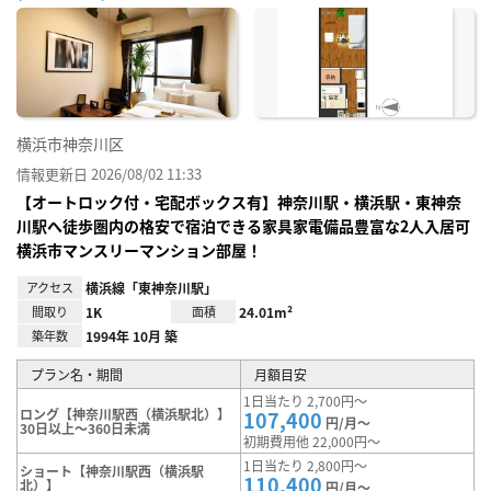
に入
り登
録
横浜市神奈川区
情報更新日 2026/08/02 11:33
【オートロック付・宅配ボックス有】神奈川駅・横浜駅・東神奈
川駅へ徒歩圏内の格安で宿泊できる家具家電備品豊富な2人入居可
横浜市マンスリーマンション部屋！
アクセス
横浜線「東神奈川駅」
間取り
1K
面積
24.01m²
築年数
1994年 10月 築
プラン名・期間
月額目安
1日当たり 2,700円～
ロング【神奈川駅西（横浜駅北）】
107,400
円/月～
30日以上～360日未満
初期費用他 22,000円～
1日当たり 2,800円～
ショート【神奈川駅西（横浜駅
110,400
北）】
円/月～