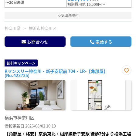
～30日未満
初期費用他 16,500円～
空気清浄機付
神奈川県
横浜市神奈川区
お問合わせ
電話する
割引キャンペーン
Kマンスリー神奈川・新子安駅前 704・1R-【角部屋】
(No.423725)
お気
に入
り登
録
横浜市神奈川区
情報更新日 2026/08/02 10:19
【角部屋・格安】京浜東北・根岸線新子安駅 徒歩2分より横浜工場