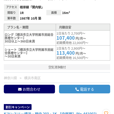
アクセス
根岸線「関内駅」
間取り
1R
面積
16m²
築年数
1987年 10月 築
プラン名・期間
月額目安
1日当たり 2,700円～
ロング【横浜市立大学附属市民総合
107,400
医療センター】
円/月～
30日以上～360日未満
初期費用他 22,000円～
1日当たり 2,900円～
ショート【横浜市立大学附属市民総
113,400
合医療センター】
円/月～
～30日未満
初期費用他 16,500円～
空気清浄機付
神奈川県
横浜市南区
お問合わせ
電話する
割引キャンペーン
Kマンスリー横浜・関内 203・1K-【中部屋】(No.441002)