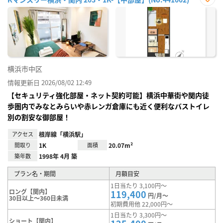
お気
に入
り登
録
横浜市中区
情報更新日 2026/08/02 12:49
【セキュリティ強化部屋・ネット契約可能】横浜中華街や関内徒
歩圏内でみなとみらいや赤レンガ倉庫にも近く便利なバストイレ
別の割安な御部屋！
アクセス
根岸線「横浜駅」
間取り
1K
面積
20.07m²
築年数
1998年 4月 築
プラン名・期間
月額目安
1日当たり 3,100円～
ロング【関内】
119,400
円/月～
30日以上～360日未満
初期費用他 22,000円～
1日当たり 3,300円～
ショート【関内】