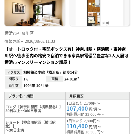
り登
録
横浜市神奈川区
情報更新日 2026/08/02 11:33
【オートロック付・宅配ボックス有】神奈川駅・横浜駅・東神奈
川駅へ徒歩圏内の格安で宿泊できる家具家電備品豊富な2人入居可
横浜市マンスリーマンション部屋！
アクセス
相模鉄道本線「横浜駅」徒歩14分
間取り
1K
面積
24.01m²
築年数
1994年 10月 築
プラン名・期間
月額目安
1日当たり 2,700円～
ロング【神奈川駅西（横浜駅北）】
107,400
円/月～
30日以上～360日未満
初期費用他 22,000円～
1日当たり 2,800円～
ショート【神奈川駅西（横浜駅
110,400
北）】
円/月～
～30日未満
初期費用他 16,500円～