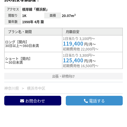
アクセス
根岸線「横浜駅」
間取り
1K
面積
20.07m²
築年数
1998年 4月 築
プラン名・期間
月額目安
1日当たり 3,100円～
ロング【関内】
119,400
円/月～
30日以上～360日未満
初期費用他 22,000円～
1日当たり 3,300円～
ショート【関内】
125,400
円/月～
～30日未満
初期費用他 16,500円～
出張・研修向け
神奈川県
横浜市中区
お問合わせ
電話する