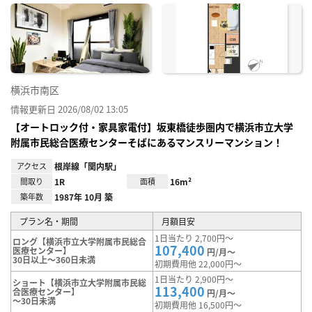
に入
り登
録
横浜市南区
情報更新日 2026/08/02 13:05
【オートロック付・家具家電付】坂東橋徒歩圏内で横浜市立大学
附属市民総合医療センターそばにあるマンスリーマンション！
アクセス
根岸線「関内駅」
間取り
1R
面積
16m²
築年数
1987年 10月 築
プラン名・期間
月額目安
1日当たり 2,700円～
ロング【横浜市立大学附属市民総合
107,400
医療センター】
円/月～
30日以上～360日未満
初期費用他 22,000円～
1日当たり 2,900円～
ショート【横浜市立大学附属市民総
113,400
合医療センター】
円/月～
～30日未満
初期費用他 16,500円～