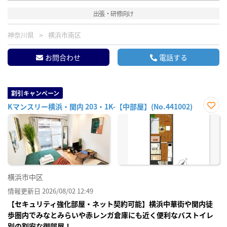
出張・研修向け
神奈川県
横浜市南区
お問合わせ
電話する
割引キャンペーン
Kマンスリー横浜・関内 203・1K-【中部屋】(No.441002)
お気
に入
り登
録
横浜市中区
情報更新日 2026/08/02 12:49
【セキュリティ強化部屋・ネット契約可能】横浜中華街や関内徒
歩圏内でみなとみらいや赤レンガ倉庫にも近く便利なバストイレ
別の割安な御部屋！