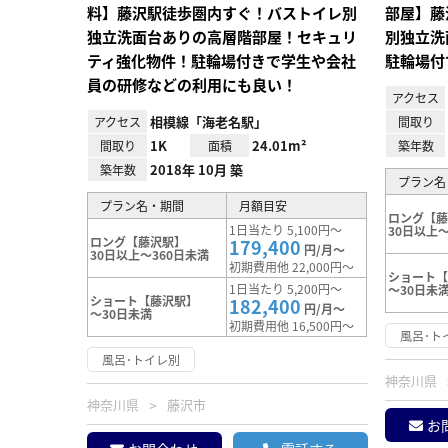
料】藤沢駅徒歩圏内すぐ！バストイレ別
部屋】藤
独立洗面台ありの高層階部屋！セキュリ
別独立洗
ティ強化物件！駐輪場付きで学生や会社
駐輪場付
員の研修などの利用にも良い！
アクセス
相模線「海老名駅」
アクセス
間取り
1K
24.01m²
間取り
面積
築年数
2018年 10月 築
築年数
プラン名
プラン名・期間
月額目安
ロング【
1日当たり 5,100円～
30日以上～
ロング【藤沢駅】
179,400
円/月～
30日以上～360日未満
初期費用他 22,000円～
ショート
1日当たり 5,200円～
～30日未
ショート【藤沢駅】
182,400
円/月～
～30日未満
初期費用他 16,500円～
風呂･ト
風呂･トイレ別
神奈川県
神奈川県
藤沢市
お