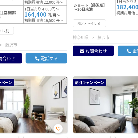
1日当たり 5,
初期費用他 22,000円～
ショート【藤沢駅】
182,40
1日当たり 4,600円～
～30日未満
【辻堂駅前】
164,400
初期費用他 1
円/月～
満
初期費用他 16,500円～
風呂･トイレ別
イレ別
神奈川県
藤沢市
藤沢市
お問合わせ
電
問合わせ
電話する
ンペーン
割引キャンペーン
お気