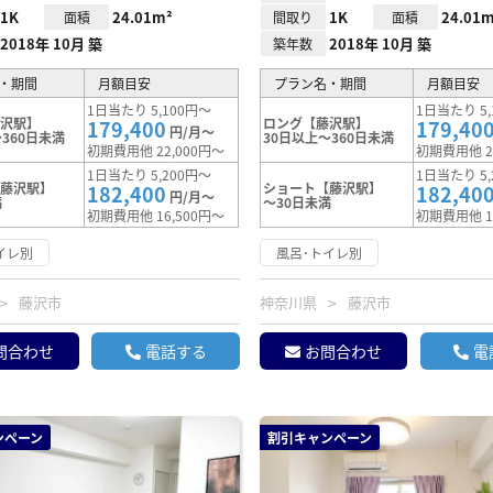
1K
24.01m²
1K
24.01m
面積
間取り
面積
2018年 10月 築
2018年 10月 築
築年数
・期間
月額目安
プラン名・期間
月額目安
1日当たり 5,100円～
1日当たり 5,
藤沢駅】
ロング【藤沢駅】
179,400
179,40
円/月～
360日未満
30日以上～360日未満
初期費用他 22,000円～
初期費用他 2
1日当たり 5,200円～
1日当たり 5,
【藤沢駅】
ショート【藤沢駅】
182,400
182,40
円/月～
満
～30日未満
初期費用他 16,500円～
初期費用他 1
イレ別
風呂･トイレ別
藤沢市
神奈川県
藤沢市
問合わせ
電話する
お問合わせ
電
ンペーン
割引キャンペーン