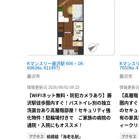
に入
り登
録
Kマンスリー藤沢駅 606・1K-
Kマンスリ
606(No.411497)
705(No.4
藤沢市
藤沢市
情報更新日 2026/08/02 08:25
情報更新日 20
【WIFIネット無料・防犯カメラあり】藤
【高層階
沢駅徒歩圏内すぐ！バストイレ別の独立
圏内すぐ
洗面台あり高層階部屋！セキュリティ強
のセキュ
化物件！駐輪場付きで ご家族の病院の
有の家具
通院・入院にもオススメ！
ィークリ
相模線「海老名駅」
アクセス
アクセス