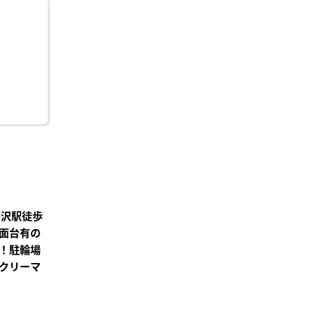
に入
り登
録
藤沢駅徒歩
面台有の
！駐輪場
クリーマ