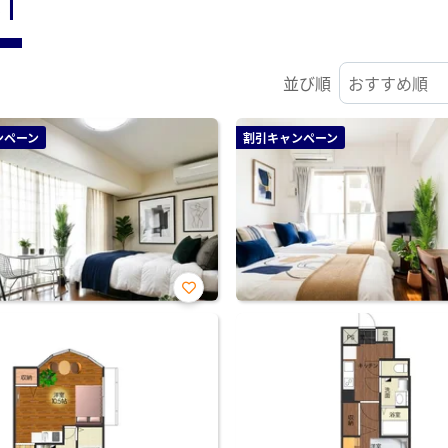
ST
並び順
ンペーン
割引キャンペーン
お気
に入
り登
録