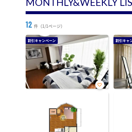
MONTHLY&WEEKLY LI
12
件（1/1ページ）
割引キャンペーン
割引キャ
お気
に入
り登
録