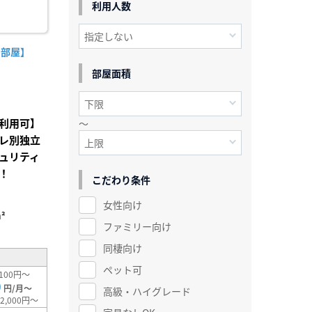
利用人数
角部屋】
部屋面積
利用可】
～
レ別独立
ュリティ
！
こだわり条件
女性向け
²
ファミリー向け
同棲向け
ペット可
100円～
0
円/月～
高級・ハイグレード
2,000円～