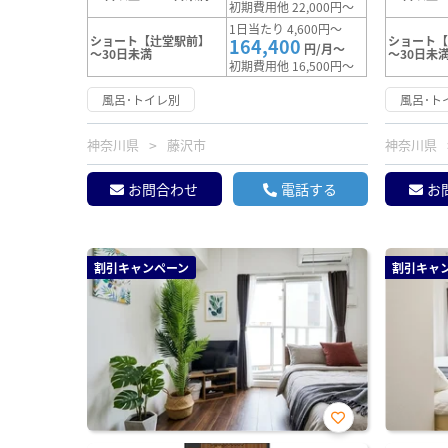
初期費用他 22,000円～
1日当たり 4,600円～
ショート【辻堂駅前】
ショート
164,400
円/月～
～30日未満
～30日未
初期費用他 16,500円～
風呂･トイレ別
風呂･ト
神奈川県
藤沢市
神奈川県
お問合わせ
電話する
お
割引キャンペーン
割引キャ
お気