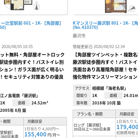
ー辻堂駅前 601・1K-【角部屋】
Kマンスリー藤沢駅 801・1K-【
60)
(No.410370)
藤沢市
26/08/05 10:35
情報更新日 2026/08/02 12:34
Iネット無料・角部屋オートロック
【角部屋ツインベット・複数名
駅徒歩圏内すぐ！バストイレ別
藤沢駅徒歩圏内すぐ！バストイ
ション！ガラス面が広く明るい
洗面台あり高層階角部屋！セキ
！セキュリティ対策ありの優良
強化物件マンスリーマンション
相模線「海老名駅」
アクセス
江ノ島電鉄「藤沢駅」
1K
24.01m
間取り
面積
1K
24.52m²
2018年 10月 築
面積
築年数
2005年 8月 築
プラン名・期間
月額目安
・期間
月額目安
1日当たり 5,
ロング【藤沢駅】
179,40
1日当たり 4,300円～
30日以上～360日未満
辻堂駅前】
155,400
初期費用他 2
円/月～
360日未満