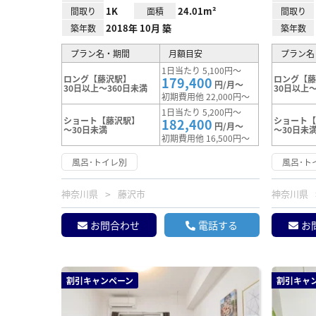
1K
24.01m²
間取り
面積
間取り
2018年 10月 築
築年数
築年数
プラン名・期間
月額目安
プラン名
1日当たり 5,100円～
ロング【藤沢駅】
ロング【
179,400
円/月～
30日以上～360日未満
30日以上～
初期費用他 22,000円～
1日当たり 5,200円～
ショート【藤沢駅】
ショート
182,400
円/月～
～30日未満
～30日未
初期費用他 16,500円～
風呂･トイレ別
風呂･ト
神奈川県
藤沢市
神奈川県
お問合わせ
電話する
お
割引キャンペーン
割引キャ