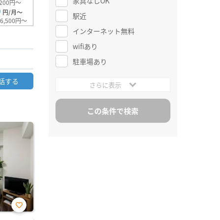
家具なしOK
200円～
0
円/月～
駅近
6,500円～
インターネット無料
wifiあり
駐車場あり
話する
さらに表示
お気