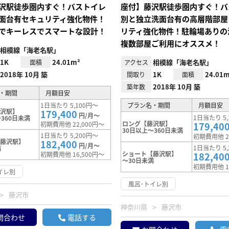
沢駅徒歩圏内すぐ！バストイレ
座付】藤沢駅徒歩圏内すぐ！バ
面台有セキュリティ強化物件！
別と独立洗面台有の高層階部屋
でキーレスでスマートな設計！
リティ強化物件！駐輪場ありの
複数部屋ご利用にオススメ！
相模線「海老名駅」
1K
24.01m²
相模線「海老名駅」
面積
アクセス
2018年 10月 築
1K
24.01m
間取り
面積
2018年 10月 築
築年数
・期間
月額目安
1日当たり 5,100円～
プラン名・期間
月額目安
藤沢駅】
179,400
円/月～
1日当たり 5,
360日未満
ロング【藤沢駅】
初期費用他 22,000円～
179,40
30日以上～360日未満
1日当たり 5,200円～
初期費用他 2
【藤沢駅】
182,400
円/月～
1日当たり 5,
満
ショート【藤沢駅】
初期費用他 16,500円～
182,40
～30日未満
初期費用他 1
イレ別
風呂･トイレ別
藤沢市
神奈川県
藤沢市
問合わせ
電話する