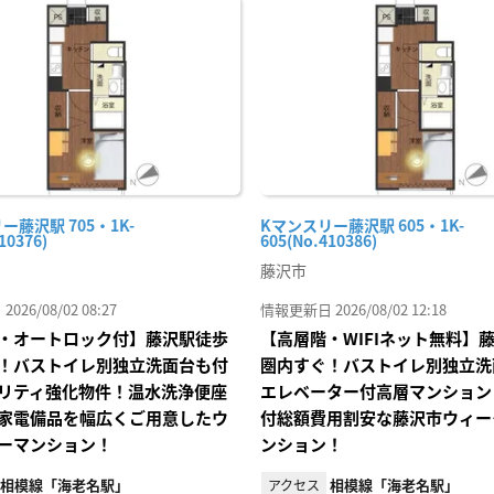
に入
り登
録
ー藤沢駅 705・1K-
Kマンスリー藤沢駅 605・1K-
10376)
605(No.410386)
藤沢市
26/08/02 08:27
情報更新日 2026/08/02 12:18
・オートロック付】藤沢駅徒歩
【高層階・WIFIネット無料】
！バストイレ別独立洗面台も付
圏内すぐ！バストイレ別独立洗
リティ強化物件！温水洗浄便座
エレベーター付高層マンション
家電備品を幅広くご用意したウ
付総額費用割安な藤沢市ウィー
ーマンション！
ンション！
相模線「海老名駅」
相模線「海老名駅」
アクセス