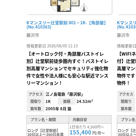
Kマンスリー辻堂駅前 801・1K-【角部屋】
Kマンスリ
(No.410363)
(No.4103
藤沢市
藤沢市
情報更新日 2026/08/05 11:13
情報更新日 20
【オートロック付・角部屋バストイレ
【WIF
別】辻堂駅前徒歩圏内すぐ！バストイレ
付】辻堂
別高層マンションでセキュリティ強化物
高層マン
件で女性や法人様にも安心な駅近マンス
物件です
リーマンション！
物件！
江ノ島電鉄「藤沢駅」
アクセス
アクセス
1K
24.52m²
間取り
面積
間取り
2005年 8月 築
築年数
築年数
プラン名・期間
月額目安
プラン名
1日当たり 4,300円～
ロング【辻堂駅前】
ロング【
155,400
円/月～
30日以上～360日未満
30日以上～