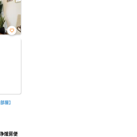
お気
に入
り登
録
角部屋】
浄煖房便