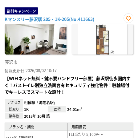
割引キャンペーン
Kマンスリー藤沢駅 205・1K-205(No.411663)
お気
に入
り登
録
藤沢市
情報更新日 2026/08/02 10:17
【WIFIネット無料・鍵不要ハンドフリー部屋】藤沢駅徒歩圏内す
ぐ！バストイレ別独立洗面台有セキュリティ強化物件！駐輪場付
でキーレスでスマートな設計！
アクセス
相模線「海老名駅」
間取り
1K
面積
24.01m²
築年数
2018年 10月 築
プラン名・期間
月額目安
1日当たり 5,100円～
ロング【藤沢駅】