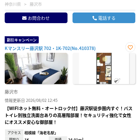
神奈川県
藤沢市
お問合わせ
電話する
割引キャンペーン
Kマンスリー藤沢駅 702・1K-702(No.410378)
お気
に入
り登
録
藤沢市
情報更新日 2026/08/02 12:45
【WIFIネット無料・オートロック付】藤沢駅徒歩圏内すぐ！バス
トイレ別独立洗面台ありの高層階部屋！セキュリティ強化で女性
にオススメ安心な御部屋！
アクセス
相模線「海老名駅」
間取り
1K
面積
24.01m²