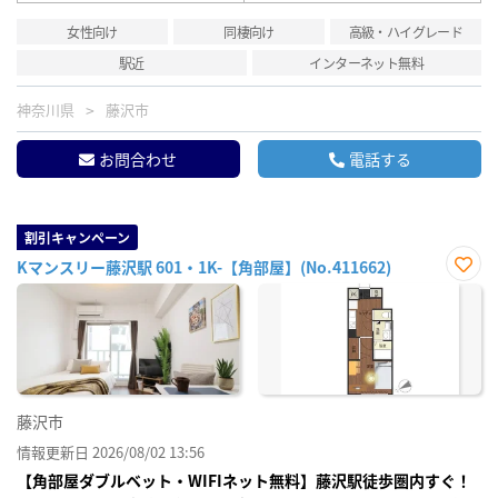
女性向け
同棲向け
高級・ハイグレード
駅近
インターネット無料
神奈川県
藤沢市
お問合わせ
電話する
割引キャンペーン
Kマンスリー藤沢駅 601・1K-【角部屋】(No.411662)
お気
に入
り登
録
藤沢市
情報更新日 2026/08/02 13:56
【角部屋ダブルベット・WIFIネット無料】藤沢駅徒歩圏内すぐ！