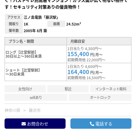
ぐ！バストイレ別高層マンション！ガラス面が広く明るい物件で
す！セキュリティ対策ありの優良物件！
アクセス
江ノ島電鉄「藤沢駅」
間取り
1K
面積
24.52m²
築年数
2005年 8月 築
プラン名・期間
月額目安
1日当たり 4,300円～
ロング【辻堂駅前】
155,400
円/月～
30日以上～360日未満
初期費用他 22,000円～
1日当たり 4,600円～
ショート【辻堂駅前】
164,400
円/月～
～30日未満
初期費用他 16,500円～
女性向け
駅近
インターネット無料
wifiあり
オートロック
神奈川県
藤沢市
お問合わせ
電話する