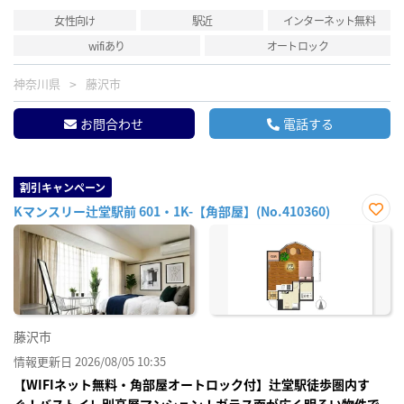
女性向け
駅近
インターネット無料
wifiあり
オートロック
神奈川県
藤沢市
お問合わせ
電話する
割引キャンペーン
Kマンスリー辻堂駅前 601・1K-【角部屋】(No.410360)
お気
に入
り登
録
藤沢市
情報更新日 2026/08/05 10:35
【WIFIネット無料・角部屋オートロック付】辻堂駅徒歩圏内す