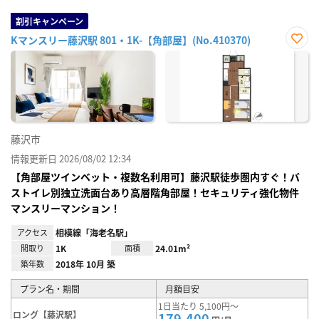
割引キャンペーン
Kマンスリー藤沢駅 801・1K-【角部屋】(No.410370)
お気
に入
り登
録
藤沢市
情報更新日 2026/08/02 12:34
【角部屋ツインベット・複数名利用可】藤沢駅徒歩圏内すぐ！バ
ストイレ別独立洗面台あり高層階角部屋！セキュリティ強化物件
マンスリーマンション！
アクセス
相模線「海老名駅」
間取り
1K
面積
24.01m²
築年数
2018年 10月 築
プラン名・期間
月額目安
1日当たり 5,100円～
ロング【藤沢駅】
179,400