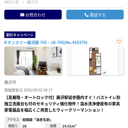
神奈川県
藤沢市
お問合わせ
電話する
割引キャンペーン
Kマンスリー藤沢駅 705・1K-705(No.410376)
お気
に入
り登
録
藤沢市
情報更新日 2026/08/02 08:27
【高層階・オートロック付】藤沢駅徒歩圏内すぐ！バストイレ別
独立洗面台も付のセキュリティ強化物件！温水洗浄便座有の家具
家電備品を幅広くご用意したウィークリーマンション！
アクセス
相模線「海老名駅」
間取り
1K
面積
24.01m²