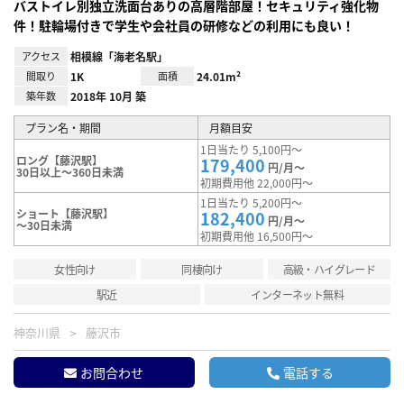
バストイレ別独立洗面台ありの高層階部屋！セキュリティ強化物
件！駐輪場付きで学生や会社員の研修などの利用にも良い！
アクセス
相模線「海老名駅」
間取り
1K
面積
24.01m²
築年数
2018年 10月 築
プラン名・期間
月額目安
1日当たり 5,100円～
ロング【藤沢駅】
179,400
円/月～
30日以上～360日未満
初期費用他 22,000円～
1日当たり 5,200円～
ショート【藤沢駅】
182,400
円/月～
～30日未満
初期費用他 16,500円～
女性向け
同棲向け
高級・ハイグレード
駅近
インターネット無料
神奈川県
藤沢市
お問合わせ
電話する