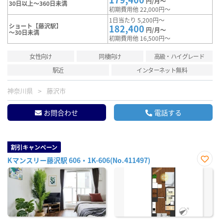
円/月～
30日以上～360日未満
初期費用他 22,000円～
1日当たり 5,200円～
ショート【藤沢駅】
182,400
円/月～
～30日未満
初期費用他 16,500円～
女性向け
同棲向け
高級・ハイグレード
駅近
インターネット無料
神奈川県
藤沢市
お問合わせ
電話する
割引キャンペーン
Kマンスリー藤沢駅 606・1K-606(No.411497)
お気
に入
り登
録