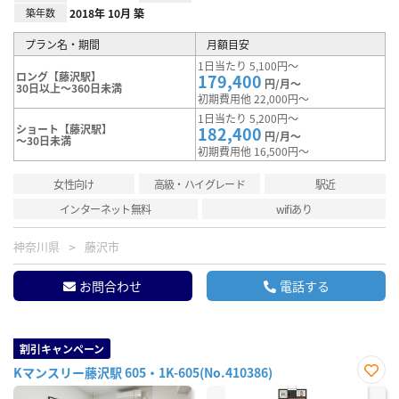
築年数
2018年 10月 築
プラン名・期間
月額目安
1日当たり 5,100円～
ロング【藤沢駅】
179,400
円/月～
30日以上～360日未満
初期費用他 22,000円～
1日当たり 5,200円～
ショート【藤沢駅】
182,400
円/月～
～30日未満
初期費用他 16,500円～
女性向け
高級・ハイグレード
駅近
インターネット無料
wifiあり
神奈川県
藤沢市
お問合わせ
電話する
割引キャンペーン
Kマンスリー藤沢駅 605・1K-605(No.410386)
お気