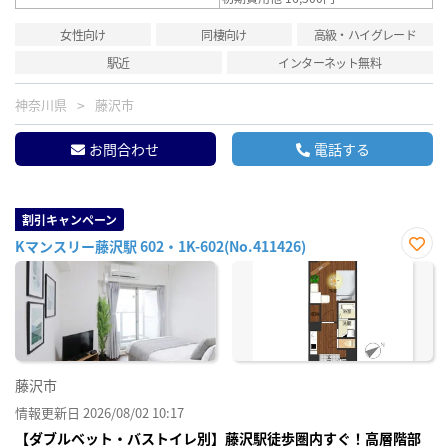
女性向け
同棲向け
高級・ハイグレード
駅近
インターネット無料
神奈川県
藤沢市
お問合わせ
電話する
割引キャンペーン
Kマンスリー藤沢駅 602・1K-602(No.411426)
お気
に入
り登
録
藤沢市
情報更新日 2026/08/02 10:17
【ダブルベット・バストイレ別】藤沢駅徒歩圏内すぐ！高層階部