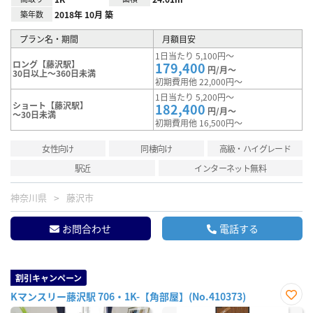
築年数
2018年 10月 築
プラン名・期間
月額目安
1日当たり 5,100円～
ロング【藤沢駅】
179,400
円/月～
30日以上～360日未満
初期費用他 22,000円～
1日当たり 5,200円～
ショート【藤沢駅】
182,400
円/月～
～30日未満
初期費用他 16,500円～
女性向け
同棲向け
高級・ハイグレード
駅近
インターネット無料
神奈川県
藤沢市
お問合わせ
電話する
割引キャンペーン
Kマンスリー藤沢駅 706・1K-【角部屋】(No.410373)
お気