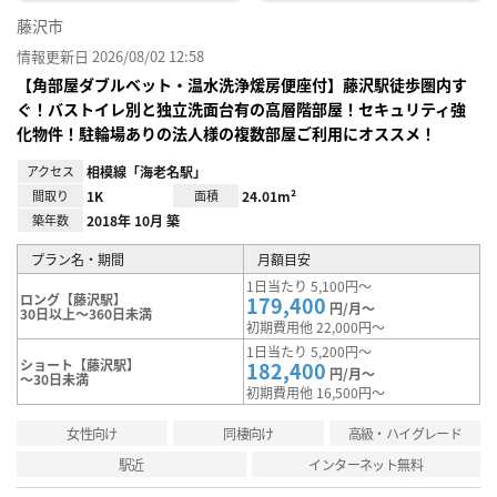
藤沢市
情報更新日 2026/08/02 12:58
【角部屋ダブルベット・温水洗浄煖房便座付】藤沢駅徒歩圏内す
ぐ！バストイレ別と独立洗面台有の高層階部屋！セキュリティ強
化物件！駐輪場ありの法人様の複数部屋ご利用にオススメ！
アクセス
相模線「海老名駅」
間取り
1K
面積
24.01m²
築年数
2018年 10月 築
プラン名・期間
月額目安
1日当たり 5,100円～
ロング【藤沢駅】
179,400
円/月～
30日以上～360日未満
初期費用他 22,000円～
1日当たり 5,200円～
ショート【藤沢駅】
182,400
円/月～
～30日未満
初期費用他 16,500円～
女性向け
同棲向け
高級・ハイグレード
駅近
インターネット無料