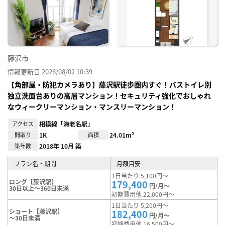
に入
り登
録
藤沢市
情報更新日 2026/08/02 10:39
【角部屋・防犯カメラあり】藤沢駅徒歩圏内すぐ！バストイレ別
独立洗面台ありの高層マンション！セキュリティ強化でおしゃれ
なウィークリーマンション・マンスリーマンション！
アクセス
相模線「海老名駅」
間取り
1K
面積
24.01m²
築年数
2018年 10月 築
プラン名・期間
月額目安
1日当たり 5,100円～
ロング【藤沢駅】
179,400
円/月～
30日以上～360日未満
初期費用他 22,000円～
1日当たり 5,200円～
ショート【藤沢駅】
182,400
円/月～
～30日未満
初期費用他 16,500円～