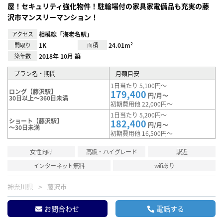
屋！セキュリティ強化物件！駐輪場付の家具家電備品も充実の藤
沢市マンスリーマンション！
アクセス
相模線「海老名駅」
間取り
1K
面積
24.01m²
築年数
2018年 10月 築
プラン名・期間
月額目安
1日当たり 5,100円～
ロング【藤沢駅】
179,400
円/月～
30日以上～360日未満
初期費用他 22,000円～
1日当たり 5,200円～
ショート【藤沢駅】
182,400
円/月～
～30日未満
初期費用他 16,500円～
女性向け
高級・ハイグレード
駅近
インターネット無料
wifiあり
神奈川県
藤沢市
お問合わせ
電話する