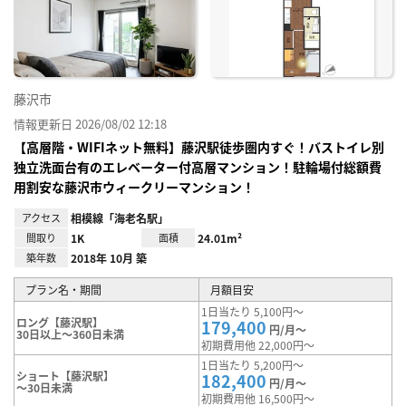
に入
り登
録
藤沢市
情報更新日 2026/08/02 12:18
【高層階・WIFIネット無料】藤沢駅徒歩圏内すぐ！バストイレ別
独立洗面台有のエレベーター付高層マンション！駐輪場付総額費
用割安な藤沢市ウィークリーマンション！
アクセス
相模線「海老名駅」
間取り
1K
面積
24.01m²
築年数
2018年 10月 築
プラン名・期間
月額目安
1日当たり 5,100円～
ロング【藤沢駅】
179,400
円/月～
30日以上～360日未満
初期費用他 22,000円～
1日当たり 5,200円～
ショート【藤沢駅】
182,400
円/月～
～30日未満
初期費用他 16,500円～