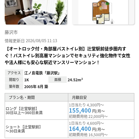
り登
録
藤沢市
情報更新日 2026/08/05 11:13
【オートロック付・角部屋バストイレ別】辻堂駅前徒歩圏内す
ぐ！バストイレ別高層マンションでセキュリティ強化物件で女性
や法人様にも安心な駅近マンスリーマンション！
アクセス
江ノ島電鉄「藤沢駅」
間取り
1K
面積
24.52m²
築年数
2005年 8月 築
プラン名・期間
月額目安
1日当たり 4,300円～
ロング【辻堂駅前】
155,400
円/月～
30日以上～360日未満
初期費用他 22,000円～
1日当たり 4,600円～
ショート【辻堂駅前】
164,400
円/月～
～30日未満
初期費用他 16,500円～