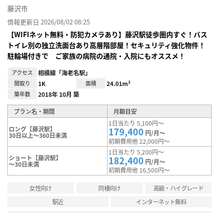
藤沢市
情報更新日 2026/08/02 08:25
【WIFIネット無料・防犯カメラあり】藤沢駅徒歩圏内すぐ！バス
トイレ別の独立洗面台あり高層階部屋！セキュリティ強化物件！
駐輪場付きで ご家族の病院の通院・入院にもオススメ！
アクセス
相模線「海老名駅」
間取り
1K
面積
24.01m²
築年数
2018年 10月 築
プラン名・期間
月額目安
1日当たり 5,100円～
ロング【藤沢駅】
179,400
円/月～
30日以上～360日未満
初期費用他 22,000円～
1日当たり 5,200円～
ショート【藤沢駅】
182,400
円/月～
～30日未満
初期費用他 16,500円～
女性向け
同棲向け
高級・ハイグレード
駅近
インターネット無料