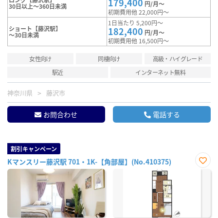
179,400
円/月～
30日以上～360日未満
初期費用他 22,000円～
1日当たり 5,200円～
ショート【藤沢駅】
182,400
円/月～
～30日未満
初期費用他 16,500円～
女性向け
同棲向け
高級・ハイグレード
駅近
インターネット無料
神奈川県
藤沢市
お問合わせ
電話する
割引キャンペーン
Kマンスリー藤沢駅 701・1K-【角部屋】(No.410375)
お気
に入
り登
録