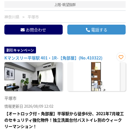
上階･眺望抜群
神奈川県
平塚市
お問合わせ
電話する
割引キャンペーン
Kマンスリー平塚駅 401・1R-【角部屋】(No.410322)
お気
に入
り登
録
平塚市
情報更新日 2026/08/09 12:02
【オートロック付・角部屋】平塚駅から徒歩6分、2021年7月竣工
のセキュリティ強化物件！独立洗面台付バストイレ別のウィーク
リーマンション！