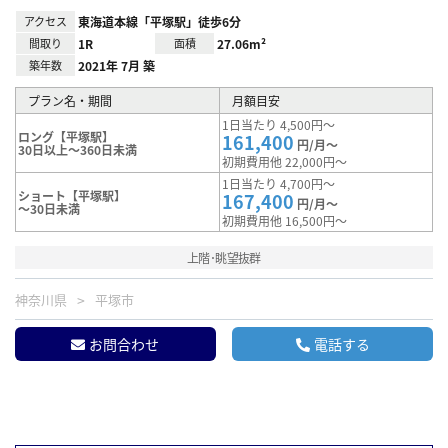
アクセス
東海道本線「平塚駅」徒歩6分
間取り
1R
面積
27.06m²
築年数
2021年 7月 築
プラン名・期間
月額目安
1日当たり 4,500円～
ロング【平塚駅】
161,400
円/月～
30日以上～360日未満
初期費用他 22,000円～
1日当たり 4,700円～
ショート【平塚駅】
167,400
円/月～
～30日未満
初期費用他 16,500円～
上階･眺望抜群
神奈川県
平塚市
お問合わせ
電話する