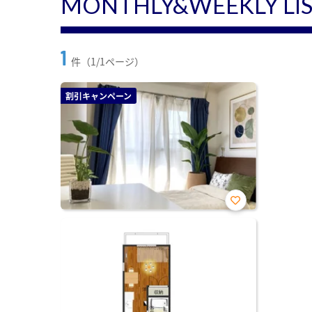
MONTHLY&WEEKLY LI
1
件（1/1ページ）
割引キャンペーン
お気
に入
り登
録