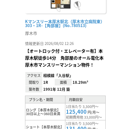
Kマンスリー本厚木駅北（厚木市立病院東）
303・1R-【角部屋】(No.780513)
厚木市
情報更新日 2026/08/02 12:26
【オートロック付・エレベーター有】本
厚木駅徒歩14分 角部屋のオール電化本
厚木市マンスリーマンション物件！
相模線「入谷駅」
アクセス
1R
18.29m²
間取り
面積
1991年 12月 築
築年数
プラン名・期間
月額目安
1日当たり 3,300円～
ロング【本厚木駅北】
125,400
円/月～
30日以上～360日未満
初期費用他 33,000円～
1日当たり 3,500円～
ショート【本厚木駅北】
131,400