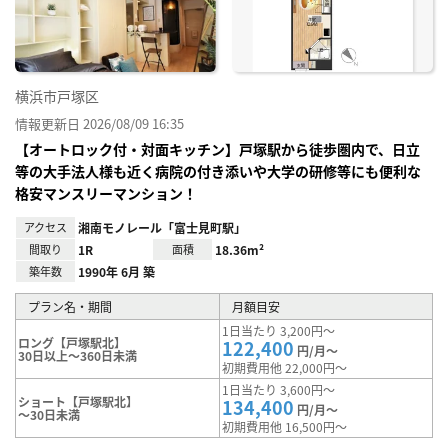
り登
録
横浜市戸塚区
情報更新日 2026/08/09 16:35
【オートロック付・対面キッチン】戸塚駅から徒歩圏内で、日立
等の大手法人様も近く病院の付き添いや大学の研修等にも便利な
格安マンスリーマンション！
アクセス
湘南モノレール「富士見町駅」
間取り
1R
面積
18.36m²
築年数
1990年 6月 築
プラン名・期間
月額目安
1日当たり 3,200円～
ロング【戸塚駅北】
122,400
円/月～
30日以上～360日未満
初期費用他 22,000円～
1日当たり 3,600円～
ショート【戸塚駅北】
134,400
円/月～
～30日未満
初期費用他 16,500円～