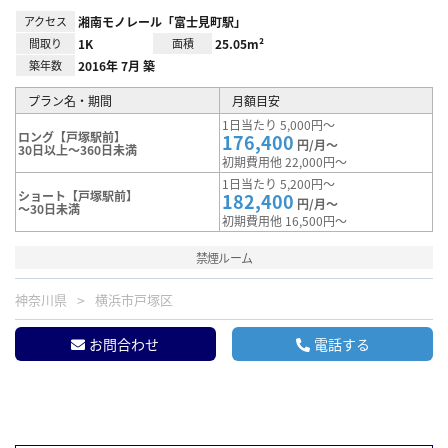
アクセス
湘南モノレール「富士見町駅」
間取り
1K
面積
25.05m²
築年数
2016年 7月 築
プラン名・期間
月額目安
1日当たり 5,000円～
ロング【戸塚駅前】
176,400
円/月～
30日以上～360日未満
初期費用他 22,000円～
1日当たり 5,200円～
ショート【戸塚駅前】
182,400
円/月～
～30日未満
初期費用他 16,500円～
禁煙ルーム
神奈川県
横浜市戸塚区
お問合わせ
電話する