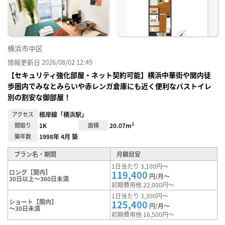
り登
録
横浜市中区
情報更新日 2026/08/02 12:49
【セキュリティ強化部屋・ネット契約可能】横浜中華街や関内徒
歩圏内でみなとみらいや赤レンガ倉庫にも近く便利なバストイレ
別の割安な御部屋！
アクセス
根岸線「横浜駅」
間取り
1K
面積
20.07m²
築年数
1998年 4月 築
プラン名・期間
月額目安
1日当たり 3,100円～
ロング【関内】
119,400
円/月～
30日以上～360日未満
初期費用他 22,000円～
1日当たり 3,300円～
ショート【関内】
125,400
円/月～
～30日未満
初期費用他 16,500円～