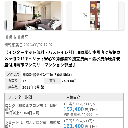
に入
り登
録
川崎市川崎区
情報更新日 2026/08/02 12:02
【インターネット無料・バストイレ別】川崎駅徒歩圏内で防犯カ
メラ付でセキュリティ安心で角部屋で独立洗面・温水洗浄暖房便
座付川崎市マンスリーマンション部屋♪
アクセス
湘南新宿ライン宇須「新川崎駅」
間取り
1K
面積
24.93m²
築年数
2011年 3月 築
プラン名・期間
月額目安
1日当たり 4,200円～
ロング【川崎ルフロン前（川崎駅
152,400
前）】
円/月～
30日以上～360日未満
初期費用他 22,000円～
1日当たり 4,500円～
ショート【川崎ルフロン前（川崎駅
161,400
前）】
円/月～