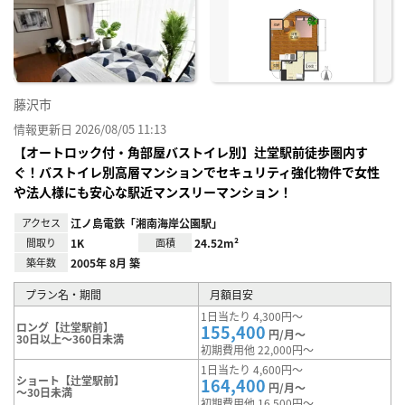
に入
り登
録
藤沢市
情報更新日 2026/08/05 11:13
【オートロック付・角部屋バストイレ別】辻堂駅前徒歩圏内す
ぐ！バストイレ別高層マンションでセキュリティ強化物件で女性
や法人様にも安心な駅近マンスリーマンション！
アクセス
江ノ島電鉄「湘南海岸公園駅」
間取り
1K
面積
24.52m²
築年数
2005年 8月 築
プラン名・期間
月額目安
1日当たり 4,300円～
ロング【辻堂駅前】
155,400
円/月～
30日以上～360日未満
初期費用他 22,000円～
1日当たり 4,600円～
ショート【辻堂駅前】
164,400
円/月～
～30日未満
初期費用他 16,500円～