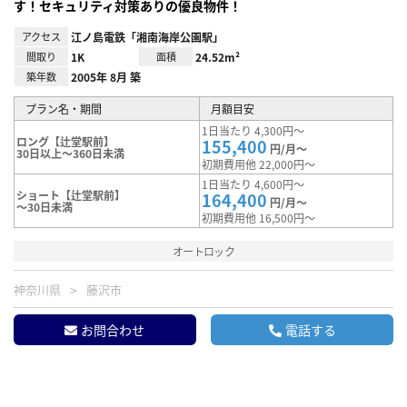
す！セキュリティ対策ありの優良物件！
アクセス
江ノ島電鉄「湘南海岸公園駅」
間取り
1K
面積
24.52m²
築年数
2005年 8月 築
プラン名・期間
月額目安
1日当たり 4,300円～
ロング【辻堂駅前】
155,400
円/月～
30日以上～360日未満
初期費用他 22,000円～
1日当たり 4,600円～
ショート【辻堂駅前】
164,400
円/月～
～30日未満
初期費用他 16,500円～
オートロック
神奈川県
藤沢市
お問合わせ
電話する