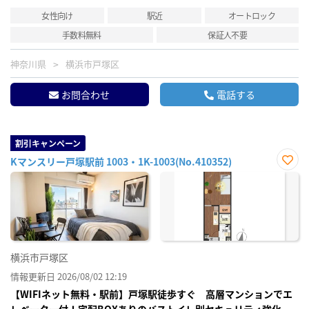
女性向け
駅近
オートロック
手数料無料
保証人不要
神奈川県
横浜市戸塚区
お問合わせ
電話する
割引キャンペーン
Kマンスリー戸塚駅前 1003・1K-1003(No.410352)
お気
に入
り登
録
横浜市戸塚区
情報更新日 2026/08/02 12:19
【WIFIネット無料・駅前】戸塚駅徒歩すぐ 高層マンションでエ