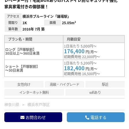
レベーター付！宅配BOXありのバストイレ別セキュリティ強化
家具家電付きの御部屋！
アクセス
横浜市ブルーライン「踊場駅」
間取り
1K
面積
25.05m²
築年数
2016年 7月 築
プラン名・期間
月額目安
1日当たり 5,000円～
ロング【戸塚駅前】
176,400
円/月～
30日以上～360日未満
初期費用他 22,000円～
1日当たり 5,200円～
ショート【戸塚駅前】
182,400
円/月～
～30日未満
初期費用他 16,500円～
女性向け
高級・ハイグレード
駅近
インターネット無料
wifiあり
神奈川県
横浜市戸塚区
お問合わせ
電話する