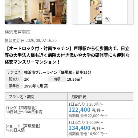
り登
録
横浜市戸塚区
情報更新日 2026/08/02 16:35
【オートロック付・対面キッチン】戸塚駅から徒歩圏内で、日立
等の大手法人様も近く病院の付き添いや大学の研修等にも便利な
格安マンスリーマンション！
アクセス
横浜市ブルーライン「踊場駅」徒歩15分
間取り
1R
面積
18.36m²
築年数
1990年 6月 築
プラン名・期間
月額目安
1日当たり 3,200円～
ロング【戸塚駅北】
122,400
円/月～
30日以上～360日未満
初期費用他 22,000円～
1日当たり 3,600円～
ショート【戸塚駅北】
134,400
円/月～
～30日未満
初期費用他 16,500円～