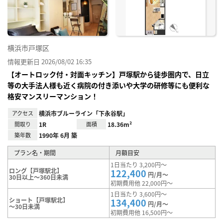
り登
録
横浜市戸塚区
情報更新日 2026/08/02 16:35
【オートロック付・対面キッチン】戸塚駅から徒歩圏内で、日立
等の大手法人様も近く病院の付き添いや大学の研修等にも便利な
格安マンスリーマンション！
アクセス
横浜市ブルーライン「下永谷駅」
間取り
1R
面積
18.36m²
築年数
1990年 6月 築
プラン名・期間
月額目安
1日当たり 3,200円～
ロング【戸塚駅北】
122,400
円/月～
30日以上～360日未満
初期費用他 22,000円～
1日当たり 3,600円～
ショート【戸塚駅北】
134,400
円/月～
～30日未満
初期費用他 16,500円～