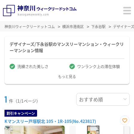
神奈川ウィークリードットコム
横浜市港南区
下永谷駅
デザイナー
デザイナーズ/下永谷駅のマンスリーマンション・ウィークリ
ーマンション情報
洗練された美しさ
ワンランク上の滞在体験
もっと見る
1
件（1/1ページ）
割引キャンペーン
Kマンスリー戸塚駅北 105・1R-105(No.423817)
お気
に入