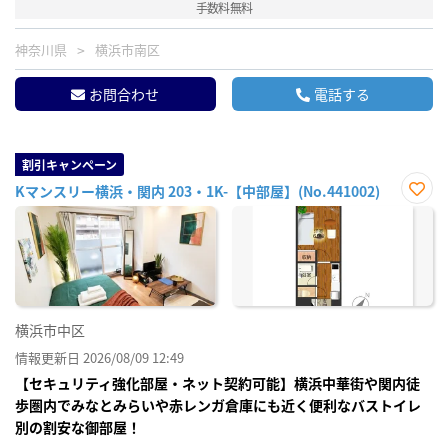
手数料無料
神奈川県
横浜市南区
お問合わせ
電話する
割引キャンペーン
Kマンスリー横浜・関内 203・1K-【中部屋】(No.441002)
お気
に入
り登
録
横浜市中区
情報更新日 2026/08/09 12:49
【セキュリティ強化部屋・ネット契約可能】横浜中華街や関内徒
歩圏内でみなとみらいや赤レンガ倉庫にも近く便利なバストイレ
別の割安な御部屋！