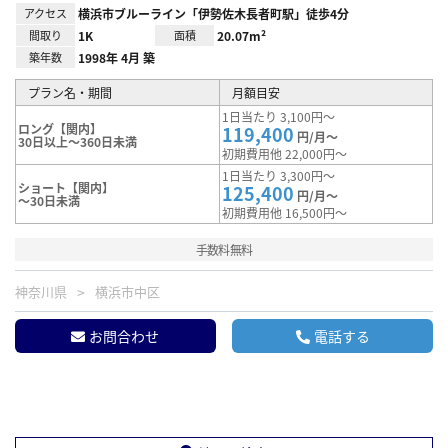
アクセス
横浜市ブルーライン「伊勢佐木長者町駅」徒歩4分
間取り
1K
面積
20.07m²
築年数
1998年 4月 築
プラン名・期間
月額目安
1日当たり 3,100円～
ロング【関内】
119,400
円/月～
30日以上～360日未満
初期費用他 22,000円～
1日当たり 3,300円～
ショート【関内】
125,400
円/月～
～30日未満
初期費用他 16,500円～
手数料無料
神奈川県
横浜市中区
お問合わせ
電話する