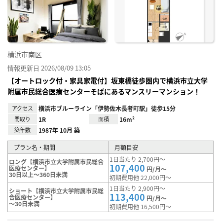
り登
録
横浜市南区
情報更新日 2026/08/09 13:05
【オートロック付・家具家電付】坂東橋徒歩圏内で横浜市立大学
附属市民総合医療センターそばにあるマンスリーマンション！
アクセス
横浜市ブルーライン「伊勢佐木長者町駅」徒歩15分
間取り
1R
面積
16m²
築年数
1987年 10月 築
プラン名・期間
月額目安
1日当たり 2,700円～
ロング【横浜市立大学附属市民総合
107,400
医療センター】
円/月～
30日以上～360日未満
初期費用他 22,000円～
1日当たり 2,900円～
ショート【横浜市立大学附属市民総
113,400
合医療センター】
円/月～
～30日未満
初期費用他 16,500円～