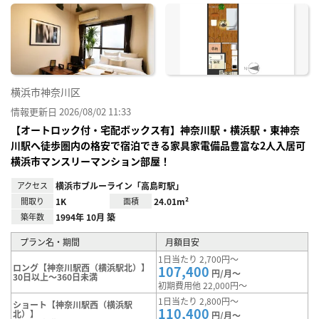
に入
り登
録
横浜市神奈川区
情報更新日 2026/08/02 11:33
【オートロック付・宅配ボックス有】神奈川駅・横浜駅・東神奈
川駅へ徒歩圏内の格安で宿泊できる家具家電備品豊富な2人入居可
横浜市マンスリーマンション部屋！
アクセス
横浜市ブルーライン「高島町駅」
間取り
1K
面積
24.01m²
築年数
1994年 10月 築
プラン名・期間
月額目安
1日当たり 2,700円～
ロング【神奈川駅西（横浜駅北）】
107,400
円/月～
30日以上～360日未満
初期費用他 22,000円～
1日当たり 2,800円～
ショート【神奈川駅西（横浜駅
110,400
北）】
円/月～