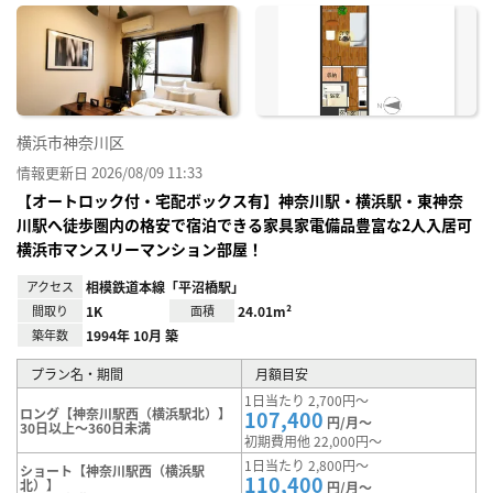
に入
り登
録
横浜市神奈川区
情報更新日 2026/08/09 11:33
【オートロック付・宅配ボックス有】神奈川駅・横浜駅・東神奈
川駅へ徒歩圏内の格安で宿泊できる家具家電備品豊富な2人入居可
横浜市マンスリーマンション部屋！
アクセス
相模鉄道本線「平沼橋駅」
間取り
1K
面積
24.01m²
築年数
1994年 10月 築
プラン名・期間
月額目安
1日当たり 2,700円～
ロング【神奈川駅西（横浜駅北）】
107,400
円/月～
30日以上～360日未満
初期費用他 22,000円～
1日当たり 2,800円～
ショート【神奈川駅西（横浜駅
110,400
北）】
円/月～