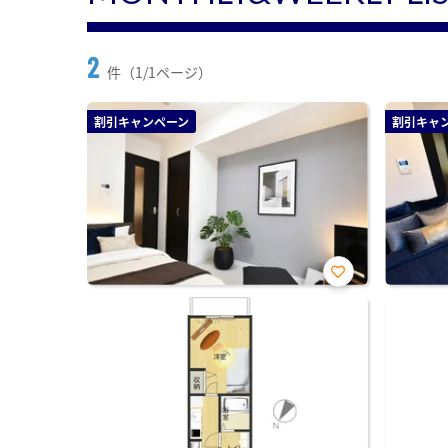
2
件（1/1ページ）
割引キャンペーン
割引キャ
お気
に入
り登
録