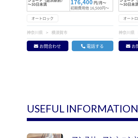
ショート（追浜駅前）
ショート
176,400
円/月～
～30日未満
～30日未
初期費用他 16,500円～
オートロック
オート
神奈川県
横須賀市
神奈川県
お問合わせ
電話する
お
USEFUL INFORMATIO