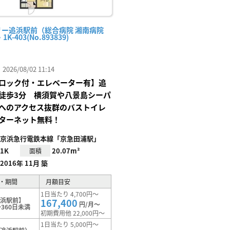
リー追浜駅前（総合病院 湘南病院
1K-403(No.893839)
26/08/02 11:14
ロック付・エレベーター有】追
徒歩3分 横須賀や八景島シーパ
へのアクセス抜群のバストイレ
ターネット無料！
京浜急行電鉄本線「京急田浦駅」
1K
20.07m²
面積
2016年 11月 築
・期間
月額目安
1日当たり 4,700円～
追浜駅前】
167,400
円/月～
360日未満
初期費用他 22,000円～
1日当たり 5,000円～