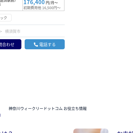
（追浜駅前）
176,400
円/月～
満
初期費用他 16,500円～
ロック
横須賀市
問合わせ
電話する
N
神奈川ウィークリードットコム お役立ち情報