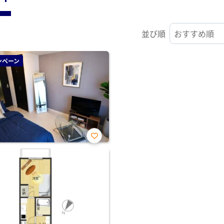
並び順
ンペーン
お気
に入
り登
録