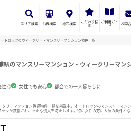
こだわり検
ご利用ガイ
エリア検索
沿線検索
地図検索
お問
索
ド
オートロックのウィークリー・マンスリーマンション物件一覧
田浦駅のマンスリーマンション・ウィークリーマン
全性◎
女性でも安心
都会での一人暮らしに
ークリーマンション賃貸物件一覧を掲載中。オートロックのマンスリーマン
ロックが装備され、不正な侵入を防止します。特に女性の方に人気の条件とな
ST