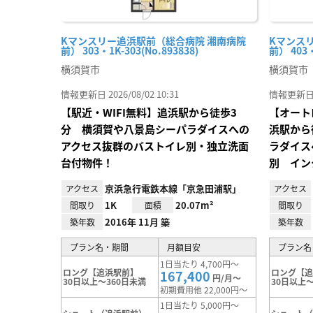
Kマンスリー追浜駅前（総合病院 湘南病院
Kマンス
前） 303・1K-303(No.893838)
前） 403・
横須賀市
横須賀市
情報更新日 2026/08/02 10:31
情報更新日 20
【駅近・WIFI無料】追浜駅から徒歩3
【オート
分 横須賀や八景島シーパラダイスへの
浜駅から
アクセス抜群のバストイレ別・独立洗面
ラダイス
台付物件！
別 イン
京浜急行電鉄本線「京急田浦駅」
アクセス
アクセス
1K
20.07m²
間取り
面積
間取り
2016年 11月 築
築年数
築年数
プラン名・期間
月額目安
プラン名
1日当たり 4,700円～
ロング【追浜駅前】
ロング【
167,400
円/月～
30日以上～360日未満
30日以上～
初期費用他 22,000円～
1日当たり 5,000円～