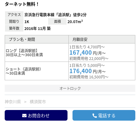
ターネット無料！
アクセス
京浜急行電鉄本線「追浜駅」徒歩2分
間取り
1K
面積
20.07m²
築年数
2016年 11月 築
プラン名・期間
月額目安
1日当たり 4,700円～
ロング【追浜駅前】
167,400
円/月～
30日以上～360日未満
初期費用他 22,000円～
1日当たり 5,000円～
ショート（追浜駅前）
176,400
円/月～
～30日未満
初期費用他 16,500円～
オートロック
神奈川県
横須賀市
お問合わせ
電話する