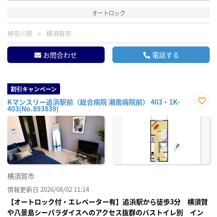
オートロック
神奈川県
横須賀市
お問合わせ
電話する
割引キャンペーン
Kマンスリー追浜駅前（総合病院 湘南病院前） 403・1K-
403(No.893839)
お気
に入
り登
録
横須賀市
情報更新日 2026/08/02 11:14
【オートロック付・エレベーター有】追浜駅から徒歩3分 横須賀
や八景島シーパラダイスへのアクセス抜群のバストイレ別 イン