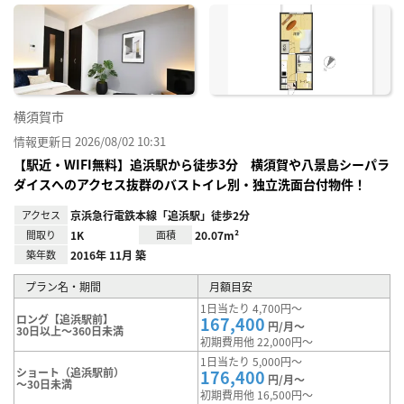
に入
り登
録
横須賀市
情報更新日 2026/08/02 10:31
【駅近・WIFI無料】追浜駅から徒歩3分 横須賀や八景島シーパラ
ダイスへのアクセス抜群のバストイレ別・独立洗面台付物件！
アクセス
京浜急行電鉄本線「追浜駅」徒歩2分
間取り
1K
面積
20.07m²
築年数
2016年 11月 築
プラン名・期間
月額目安
1日当たり 4,700円～
ロング【追浜駅前】
167,400
円/月～
30日以上～360日未満
初期費用他 22,000円～
1日当たり 5,000円～
ショート（追浜駅前）
176,400
円/月～
～30日未満
初期費用他 16,500円～