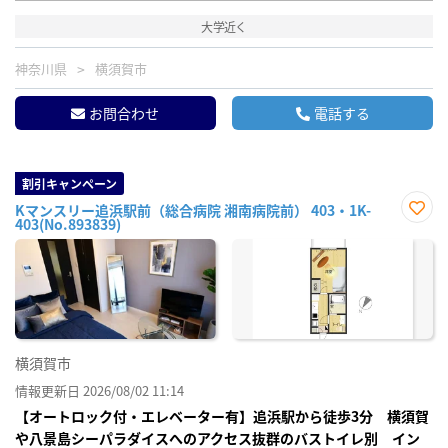
大学近く
神奈川県
横須賀市
お問合わせ
電話する
割引キャンペーン
Kマンスリー追浜駅前（総合病院 湘南病院前） 403・1K-
403(No.893839)
お気
に入
り登
録
横須賀市
情報更新日 2026/08/02 11:14
【オートロック付・エレベーター有】追浜駅から徒歩3分 横須賀
や八景島シーパラダイスへのアクセス抜群のバストイレ別 イン