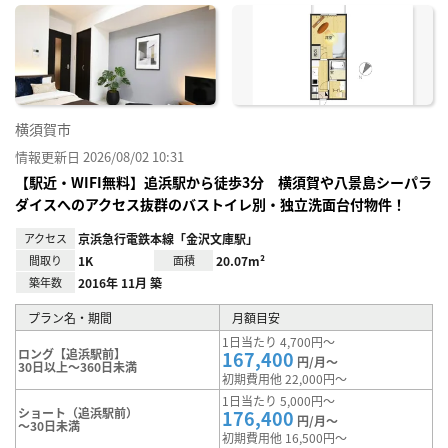
に入
り登
録
横須賀市
情報更新日 2026/08/02 10:31
【駅近・WIFI無料】追浜駅から徒歩3分 横須賀や八景島シーパラ
ダイスへのアクセス抜群のバストイレ別・独立洗面台付物件！
アクセス
京浜急行電鉄本線「金沢文庫駅」
間取り
1K
面積
20.07m²
築年数
2016年 11月 築
プラン名・期間
月額目安
1日当たり 4,700円～
ロング【追浜駅前】
167,400
円/月～
30日以上～360日未満
初期費用他 22,000円～
1日当たり 5,000円～
ショート（追浜駅前）
176,400
円/月～
～30日未満
初期費用他 16,500円～