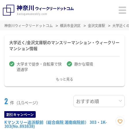
神奈川ウィークリードットコム
横浜市金沢区
金沢文庫駅
大学近く
大学近く/金沢文庫駅のマンスリーマンション・ウィークリー
マンション情報
大学まで徒歩・自転車で快
静かな環境
適通学
もっと見る
2
件（1/1ページ）
割引キャンペーン
Kマンスリー追浜駅前（総合病院 湘南病院前） 303・1K-
303(No.893838)
お気