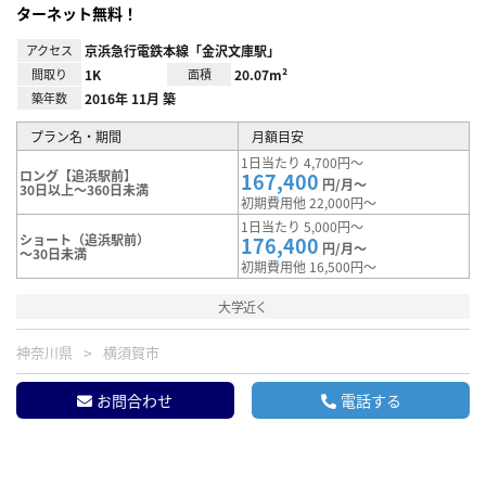
ターネット無料！
アクセス
京浜急行電鉄本線「金沢文庫駅」
間取り
1K
面積
20.07m²
築年数
2016年 11月 築
プラン名・期間
月額目安
1日当たり 4,700円～
ロング【追浜駅前】
167,400
円/月～
30日以上～360日未満
初期費用他 22,000円～
1日当たり 5,000円～
ショート（追浜駅前）
176,400
円/月～
～30日未満
初期費用他 16,500円～
大学近く
神奈川県
横須賀市
お問合わせ
電話する