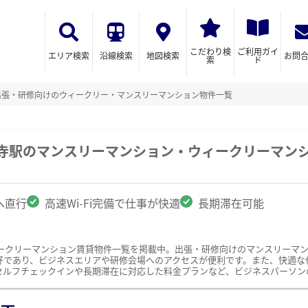
こだわり検
ご利用ガイ
エリア検索
沿線検索
地図検索
お問
索
ド
出張・研修向けのウィークリー・マンスリーマンション物件一覧
明寺駅のマンスリーマンション・ウィークリーマン
へ直行
高速Wi-Fi完備で仕事が快適
長期滞在可能
ークリーマンション賃貸物件一覧を掲載中。出張・研修向けのマンスリーマ
であり、ビジネスエリアや研修会場へのアクセスが便利です。また、快適な仕事
セルフチェックインや長期滞在に対応した料金プランなど、ビジネスパーソン