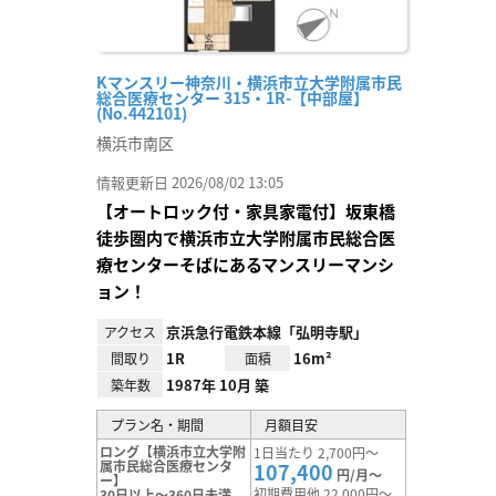
Kマンスリー神奈川・横浜市立大学附属市民
総合医療センター 315・1R-【中部屋】
(No.442101)
横浜市南区
情報更新日 2026/08/02 13:05
【オートロック付・家具家電付】坂東橋
徒歩圏内で横浜市立大学附属市民総合医
療センターそばにあるマンスリーマンシ
ョン！
京浜急行電鉄本線「弘明寺駅」
アクセス
1R
16m²
間取り
面積
1987年 10月 築
築年数
プラン名・期間
月額目安
ロング【横浜市立大学附
1日当たり 2,700円～
属市民総合医療センタ
107,400
円/月～
ー】
初期費用他 22,000円～
30日以上～360日未満