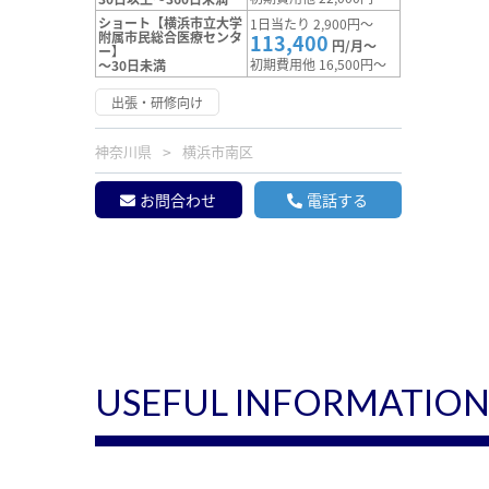
ショート【横浜市立大学
1日当たり 2,900円～
附属市民総合医療センタ
113,400
円/月～
ー】
初期費用他 16,500円～
～30日未満
出張・研修向け
神奈川県
横浜市南区
お問合わせ
電話する
USEFUL INFORMATIO