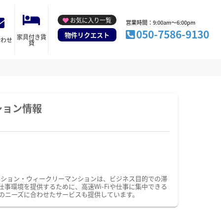
お気に入り一覧
営業時間：9:00am～6:00pm
050-7586-9130
物件リクエスト
家具付き賃
合わせ
貸
ション情報
ンション・ウィークリーマンションは、ビジネス目的での滞
環境を提供するために、高速Wi-Fiや仕事に集中できる
のニーズに合わせたサービスも提供しています。