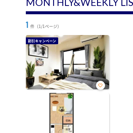
MONTHLY&WEEKLY LI
1
件（1/1ページ）
割引キャンペーン
お気
に入
り登
録