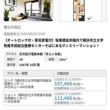
り登
録
横浜市南区
情報更新日 2026/08/02 13:05
【オートロック付・家具家電付】坂東橋徒歩圏内で横浜市立大学
附属市民総合医療センターそばにあるマンスリーマンション！
アクセス
京浜急行電鉄本線「井土ヶ谷駅」
間取り
1R
面積
16m²
築年数
1987年 10月 築
プラン名・期間
月額目安
1日当たり 2,700円～
ロング【横浜市立大学附属市民総合
107,400
医療センター】
円/月～
30日以上～360日未満
初期費用他 22,000円～
1日当たり 2,900円～
ショート【横浜市立大学附属市民総
113,400
合医療センター】
円/月～
～30日未満
初期費用他 16,500円～