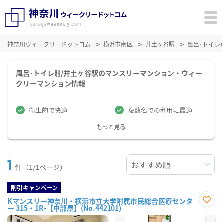
神奈川ウィークリードットコム
横浜市南区
井土ヶ谷駅
風呂･トイ
風呂･トイレ別/井土ヶ谷駅のマンスリーマンション・ウィー
クリーマンション情報
衛生的で快適
複数名での利用に最適
もっと見る
1
件（1/1ページ）
割引キャンペーン
Kマンスリー神奈川・横浜市立大学附属市民総合医療センタ
ー 315・1R-【中部屋】(No.442101)
お気
に入