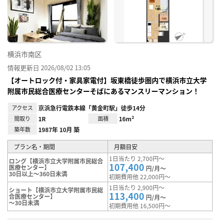
り登
録
横浜市南区
情報更新日 2026/08/02 13:05
【オートロック付・家具家電付】坂東橋徒歩圏内で横浜市立大学
附属市民総合医療センターそばにあるマンスリーマンション！
アクセス
京浜急行電鉄本線「黄金町駅」徒歩14分
間取り
1R
面積
16m²
築年数
1987年 10月 築
プラン名・期間
月額目安
1日当たり 2,700円～
ロング【横浜市立大学附属市民総合
107,400
医療センター】
円/月～
30日以上～360日未満
初期費用他 22,000円～
1日当たり 2,900円～
ショート【横浜市立大学附属市民総
113,400
合医療センター】
円/月～
～30日未満
初期費用他 16,500円～