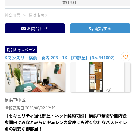
手数料無料
神奈川県
横浜市南区
お問合わせ
電話する
割引キャンペーン
Kマンスリー横浜・関内 203・1K-【中部屋】(No.441002)
お気
に入
り登
録
横浜市中区
情報更新日 2026/08/02 12:49
【セキュリティ強化部屋・ネット契約可能】横浜中華街や関内徒
歩圏内でみなとみらいや赤レンガ倉庫にも近く便利なバストイレ
別の割安な御部屋！