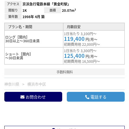
アクセス
京浜急行電鉄本線「黄金町駅」
間取り
1K
面積
20.07m²
築年数
1998年 4月 築
プラン名・期間
月額目安
1日当たり 3,100円～
ロング【関内】
119,400
円/月～
30日以上～360日未満
初期費用他 22,000円～
1日当たり 3,300円～
ショート【関内】
125,400
円/月～
～30日未満
初期費用他 16,500円～
手数料無料
神奈川県
横浜市中区
お問合わせ
電話する