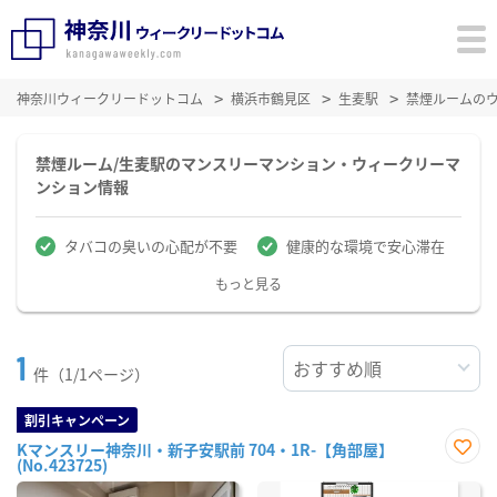
神奈川ウィークリードットコム
横浜市鶴見区
生麦駅
禁煙ルームの
禁煙ルーム/生麦駅のマンスリーマンション・ウィークリーマ
ンション情報
タバコの臭いの心配が不要
健康的な環境で安心滞在
もっと見る
1
件（1/1ページ）
割引キャンペーン
Kマンスリー神奈川・新子安駅前 704・1R-【角部屋】
(No.423725)
お気
に入