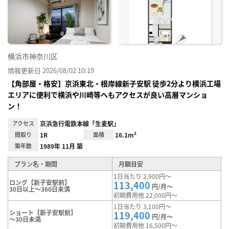
り登
録
横浜市神奈川区
情報更新日 2026/08/02 10:19
【角部屋・格安】京浜東北・根岸線新子安駅 徒歩2分より横浜工場
エリアに便利で横浜や川崎等へもアクセスが良い高層マンショ
ン！
アクセス
京浜急行電鉄本線「生麦駅」
間取り
1R
面積
16.1m²
築年数
1989年 11月 築
プラン名・期間
月額目安
1日当たり 2,900円～
ロング【新子安駅前】
113,400
円/月～
30日以上～360日未満
初期費用他 22,000円～
1日当たり 3,100円～
ショート【新子安駅前】
119,400
円/月～
～30日未満
初期費用他 16,500円～