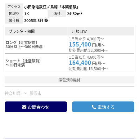
アクセス
小田急電鉄江ノ島線「本鵠沼駅」
間取り
1K
面積
24.52m²
築年数
2005年 8月 築
プラン名・期間
月額目安
1日当たり 4,300円～
ロング【辻堂駅前】
155,400
円/月～
30日以上～360日未満
初期費用他 22,000円～
1日当たり 4,600円～
ショート【辻堂駅前】
164,400
円/月～
～30日未満
初期費用他 16,500円～
空気清浄機付
神奈川県
藤沢市
お問合わせ
電話する