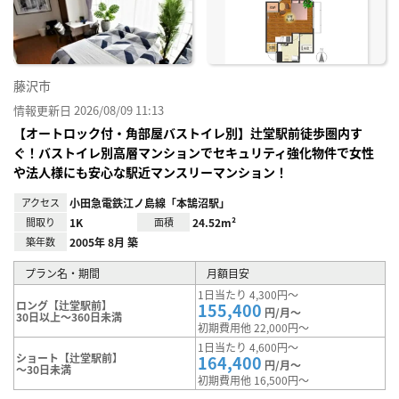
り登
録
藤沢市
情報更新日 2026/08/09 11:13
【オートロック付・角部屋バストイレ別】辻堂駅前徒歩圏内す
ぐ！バストイレ別高層マンションでセキュリティ強化物件で女性
や法人様にも安心な駅近マンスリーマンション！
アクセス
小田急電鉄江ノ島線「本鵠沼駅」
間取り
1K
面積
24.52m²
築年数
2005年 8月 築
プラン名・期間
月額目安
1日当たり 4,300円～
ロング【辻堂駅前】
155,400
円/月～
30日以上～360日未満
初期費用他 22,000円～
1日当たり 4,600円～
ショート【辻堂駅前】
164,400
円/月～
～30日未満
初期費用他 16,500円～