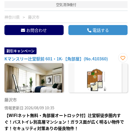
空気清浄機付
神奈川県
藤沢市
お問合わせ
電話する
割引キャンペーン
Kマンスリー辻堂駅前 601・1K-【角部屋】(No.410360)
お気
に入
り登
録
藤沢市
情報更新日 2026/08/09 10:35
【WIFIネット無料・角部屋オートロック付】辻堂駅徒歩圏内す
ぐ！バストイレ別高層マンション！ガラス面が広く明るい物件で
す！セキュリティ対策ありの優良物件！