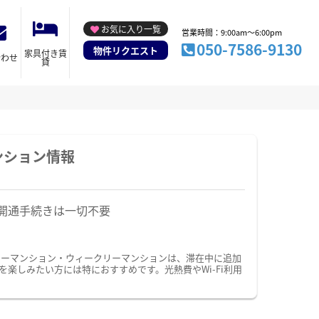
お気に入り一覧
営業時間：9:00am～6:00pm
050-7586-9130
物件リクエスト
家具付き賃
合わせ
貸
ンション情報
開通手続きは一切不要
リーマンション・ウィークリーマンションは、滞在中に追加
楽しみたい方には特におすすめです。光熱費やWi-Fi利用