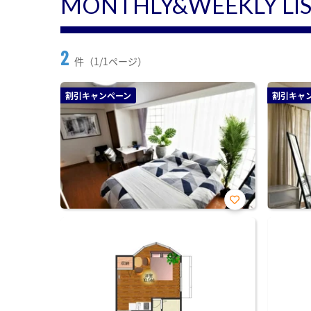
MONTHLY&WEEKLY LI
2
件（1/1ページ）
割引キャンペーン
割引キャ
お気
に入
り登
録