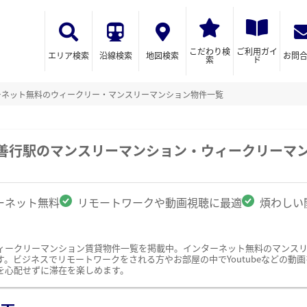
こだわり検
ご利用ガイ
エリア検索
沿線検索
地図検索
お問
索
ド
ーネット無料のウィークリー・マンスリーマンション物件一覧
/善行駅のマンスリーマンション・ウィークリーマ
ーネット無料
リモートワークや動画視聴に最適
煩わしい
ィークリーマンション賃貸物件一覧を掲載中。インターネット無料のマンス
ビジネスでリモートワークをされる方やお部屋の中でYoutubeなどの動画を
を心配せずに滞在を楽しめます。