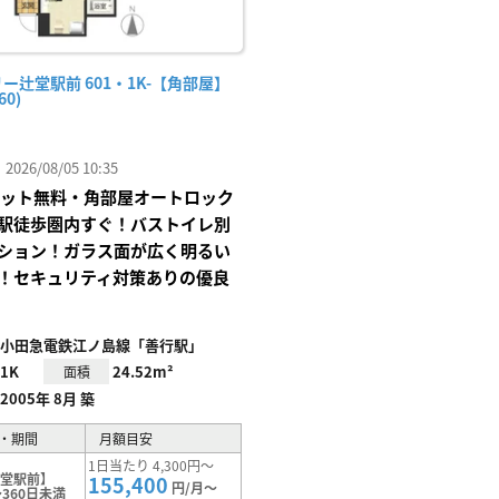
ー辻堂駅前 601・1K-【角部屋】
60)
26/08/05 10:35
Iネット無料・角部屋オートロック
駅徒歩圏内すぐ！バストイレ別
ション！ガラス面が広く明るい
！セキュリティ対策ありの優良
小田急電鉄江ノ島線「善行駅」
1K
24.52m²
面積
2005年 8月 築
・期間
月額目安
1日当たり 4,300円～
辻堂駅前】
155,400
円/月～
360日未満