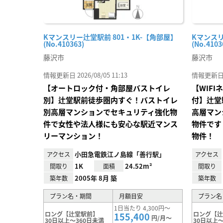
Kマンスリー辻堂駅前 801・1K-【角部屋】
Kマンスリ
(No.410363)
(No.4103
藤沢市
藤沢市
情報更新日 2026/08/05 11:13
情報更新日 20
【オートロック付・角部屋バストイレ
【WIF
別】辻堂駅前徒歩圏内すぐ！バストイレ
付】辻堂
別高層マンションでセキュリティ強化物
高層マン
件で女性や法人様にも安心な駅近マンス
物件です
リーマンション！
物件！
小田急電鉄江ノ島線「善行駅」
アクセス
アクセス
1K
24.52m²
間取り
面積
間取り
2005年 8月 築
築年数
築年数
プラン名・期間
月額目安
プラン名
1日当たり 4,300円～
ロング【辻堂駅前】
ロング【
155,400
円/月～
30日以上～360日未満
30日以上～