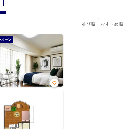
ST
並び順
ンペーン
お気
に入
り登
録