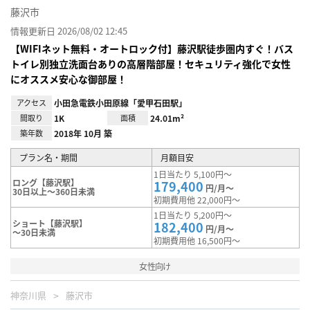
藤沢市
情報更新日 2026/08/02 12:45
【WIFIネット無料・オートロック付】藤沢駅徒歩圏内すぐ！バス
トイレ別独立洗面台ありの高層階部屋！セキュリティ強化で女性
にオススメ安心な御部屋！
アクセス
小田急電鉄小田原線「愛甲石田駅」
間取り
1K
面積
24.01m²
築年数
2018年 10月 築
プラン名・期間
月額目安
1日当たり 5,100円～
ロング【藤沢駅】
179,400
円/月～
30日以上～360日未満
初期費用他 22,000円～
1日当たり 5,200円～
ショート【藤沢駅】
182,400
円/月～
～30日未満
初期費用他 16,500円～
女性向け
神奈川県
藤沢市