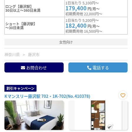
1日当たり 5,100円～
ロング【藤沢駅】
179,400
円/月～
30日以上～360日未満
初期費用他 22,000円～
1日当たり 5,200円～
ショート【藤沢駅】
182,400
円/月～
～30日未満
初期費用他 16,500円～
女性向け
神奈川県
藤沢市
お問合わせ
電話する
割引キャンペーン
Kマンスリー藤沢駅 702・1K-702(No.410378)
お気
に入
り登
録