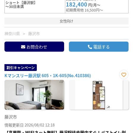
ショート【藤沢駅】
182,400
円/月～
～30日未満
初期費用他 16,500円～
女性向け
神奈川県
藤沢市
お問合わせ
電話する
割引キャンペーン
Kマンスリー藤沢駅 605・1K-605(No.410386)
お気
に入
り登
録
藤沢市
情報更新日 2026/08/02 12:18
【高層階・WIFIネット無料】藤沢駅徒歩圏内すぐ！バストイレ別