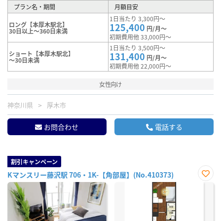
プラン名・期間
月額目安
1日当たり 3,300円～
ロング【本厚木駅北】
125,400
円/月～
30日以上～360日未満
初期費用他 33,000円～
1日当たり 3,500円～
ショート【本厚木駅北】
131,400
円/月～
～30日未満
初期費用他 22,000円～
女性向け
神奈川県
厚木市
お問合わせ
電話する
割引キャンペーン
Kマンスリー藤沢駅 706・1K-【角部屋】(No.410373)
お気
に入
り登
録