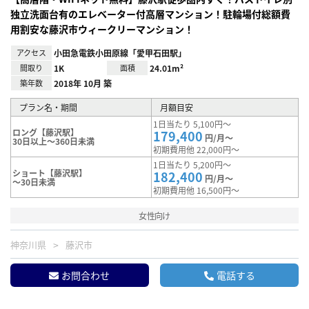
独立洗面台有のエレベーター付高層マンション！駐輪場付総額費
用割安な藤沢市ウィークリーマンション！
アクセス
小田急電鉄小田原線「愛甲石田駅」
間取り
1K
面積
24.01m²
築年数
2018年 10月 築
プラン名・期間
月額目安
1日当たり 5,100円～
ロング【藤沢駅】
179,400
円/月～
30日以上～360日未満
初期費用他 22,000円～
1日当たり 5,200円～
ショート【藤沢駅】
182,400
円/月～
～30日未満
初期費用他 16,500円～
女性向け
神奈川県
藤沢市
お問合わせ
電話する