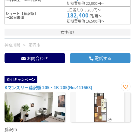
初期費用他 22,000円～
1日当たり 5,200円～
ショート【藤沢駅】
182,400
円/月～
～30日未満
初期費用他 16,500円～
女性向け
神奈川県
藤沢市
お問合わせ
電話する
割引キャンペーン
Kマンスリー藤沢駅 205・1K-205(No.411663)
お気
に入
り登
録
藤沢市