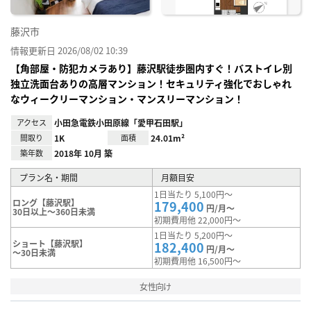
藤沢市
情報更新日 2026/08/02 10:39
【角部屋・防犯カメラあり】藤沢駅徒歩圏内すぐ！バストイレ別
独立洗面台ありの高層マンション！セキュリティ強化でおしゃれ
なウィークリーマンション・マンスリーマンション！
アクセス
小田急電鉄小田原線「愛甲石田駅」
間取り
1K
面積
24.01m²
築年数
2018年 10月 築
プラン名・期間
月額目安
1日当たり 5,100円～
ロング【藤沢駅】
179,400
円/月～
30日以上～360日未満
初期費用他 22,000円～
1日当たり 5,200円～
ショート【藤沢駅】
182,400
円/月～
～30日未満
初期費用他 16,500円～
女性向け