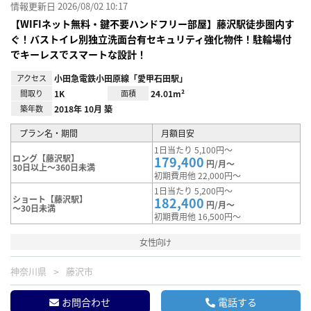
情報更新日 2026/08/02 10:17
【WIFIネット無料・鍵不要ハンドフリー部屋】藤沢駅徒歩圏内す
ぐ！バストイレ別独立洗面台有セキュリティ強化物件！駐輪場付
でキーレスでスマートな設計！
アクセス
小田急電鉄小田原線「愛甲石田駅」
間取り
1K
面積
24.01m²
築年数
2018年 10月 築
プラン名・期間
月額目安
1日当たり 5,100円～
ロング【藤沢駅】
179,400
円/月～
30日以上～360日未満
初期費用他 22,000円～
1日当たり 5,200円～
ショート【藤沢駅】
182,400
円/月～
～30日未満
初期費用他 16,500円～
女性向け
神奈川県
藤沢市
お問合わせ
電話する