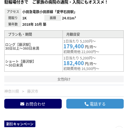
駐輪場付きで ご家族の病院の通院・入院にもオススメ！
アクセス
小田急電鉄小田原線「愛甲石田駅」
間取り
1K
面積
24.01m²
築年数
2018年 10月 築
プラン名・期間
月額目安
1日当たり 5,100円～
ロング【藤沢駅】
179,400
円/月～
30日以上～360日未満
初期費用他 22,000円～
1日当たり 5,200円～
ショート【藤沢駅】
182,400
円/月～
～30日未満
初期費用他 16,500円～
女性向け
神奈川県
藤沢市
お問合わせ
電話する
割引キャンペーン