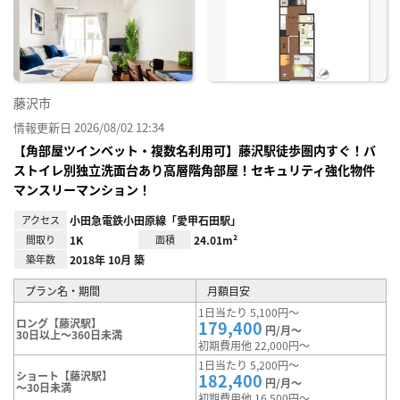
に入
り登
録
藤沢市
情報更新日 2026/08/02 12:34
【角部屋ツインベット・複数名利用可】藤沢駅徒歩圏内すぐ！バ
ストイレ別独立洗面台あり高層階角部屋！セキュリティ強化物件
マンスリーマンション！
アクセス
小田急電鉄小田原線「愛甲石田駅」
間取り
1K
面積
24.01m²
築年数
2018年 10月 築
プラン名・期間
月額目安
1日当たり 5,100円～
ロング【藤沢駅】
179,400
円/月～
30日以上～360日未満
初期費用他 22,000円～
1日当たり 5,200円～
ショート【藤沢駅】
182,400
円/月～
～30日未満
初期費用他 16,500円～