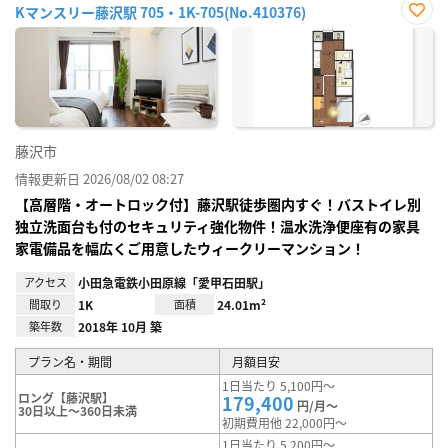
Kマンスリー藤沢駅 705・1K-705(No.410376)
お気
に入
り登
録
藤沢市
情報更新日 2026/08/02 08:27
【高層階・オートロック付】藤沢駅徒歩圏内すぐ！バストイレ別
独立洗面台も付のセキュリティ強化物件！温水洗浄便座有の家具
家電備品を幅広くご用意したウィークリーマンション！
アクセス
小田急電鉄小田原線「愛甲石田駅」
間取り
1K
面積
24.01m²
築年数
2018年 10月 築
プラン名・期間
月額目安
1日当たり 5,100円～
ロング【藤沢駅】
179,400
円/月～
30日以上～360日未満
初期費用他 22,000円～
1日当たり 5,200円～