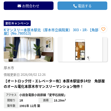
お問合わせ
電話する
割引キャンペーン
Kマンスリー本厚木駅北（厚木市立病院東） 303・1R-【角部
屋】(No.780513)
お気
に入
り登
録
厚木市
情報更新日 2026/08/02 12:26
【オートロック付・エレベーター有】本厚木駅徒歩14分 角部屋
のオール電化本厚木市マンスリーマンション物件！
アクセス
小田急電鉄小田原線「愛甲石田駅」
間取り
1R
面積
18.29m²
築年数
1991年 12月 築