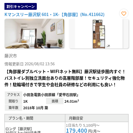
割引キャンペーン
Kマンスリー藤沢駅 601・1K-【角部屋】(No.411662)
お気
に入
り登
録
藤沢市
情報更新日 2026/08/02 13:56
【角部屋ダブルベット・WIFIネット無料】藤沢駅徒歩圏内すぐ！
バストイレ別独立洗面台ありの高層階部屋！セキュリティ強化物
件！駐輪場付きで学生や会社員の研修などの利用にも良い！
アクセス
小田急電鉄小田原線「愛甲石田駅」
間取り
1K
面積
24.01m²
築年数
2018年 10月 築
プラン名・期間
月額目安
1日当たり 5,100円～
ロング【藤沢駅】
179,400
円/月～
30日以上～360日未満