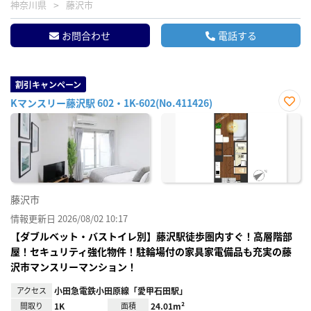
神奈川県
藤沢市
お問合わせ
電話する
割引キャンペーン
Kマンスリー藤沢駅 602・1K-602(No.411426)
お気
に入
り登
録
藤沢市
情報更新日 2026/08/02 10:17
【ダブルベット・バストイレ別】藤沢駅徒歩圏内すぐ！高層階部
屋！セキュリティ強化物件！駐輪場付の家具家電備品も充実の藤
沢市マンスリーマンション！
アクセス
小田急電鉄小田原線「愛甲石田駅」
間取り
1K
面積
24.01m²