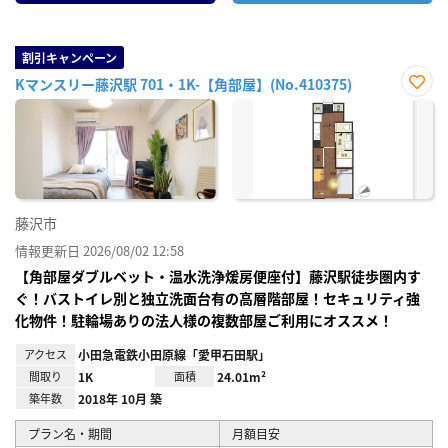
割引キャンペーン
Kマンスリー藤沢駅 701・1K-【角部屋】(No.410375)
お気
に入
り登
録
藤沢市
情報更新日 2026/08/02 12:58
【角部屋ダブルベット・温水洗浄煖房便座付】藤沢駅徒歩圏内す
ぐ！バストイレ別と独立洗面台有の高層階部屋！セキュリティ強
化物件！駐輪場ありの法人様の複数部屋ご利用にオススメ！
アクセス
小田急電鉄小田原線「愛甲石田駅」
間取り
1K
面積
24.01m²
築年数
2018年 10月 築
プラン名・期間
月額目安