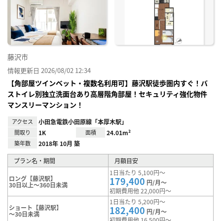
に入
り登
録
藤沢市
情報更新日 2026/08/02 12:34
【角部屋ツインベット・複数名利用可】藤沢駅徒歩圏内すぐ！バ
ストイレ別独立洗面台あり高層階角部屋！セキュリティ強化物件
マンスリーマンション！
アクセス
小田急電鉄小田原線「本厚木駅」
間取り
1K
面積
24.01m²
築年数
2018年 10月 築
プラン名・期間
月額目安
1日当たり 5,100円～
ロング【藤沢駅】
179,400
円/月～
30日以上～360日未満
初期費用他 22,000円～
1日当たり 5,200円～
ショート【藤沢駅】
182,400
円/月～
～30日未満
初期費用他 16,500円～