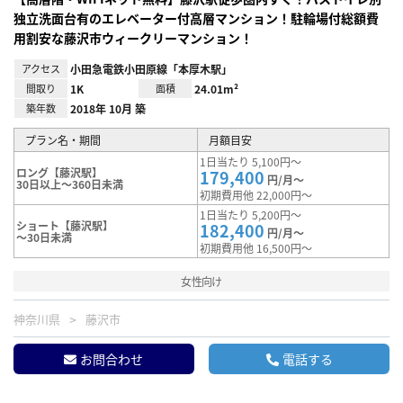
独立洗面台有のエレベーター付高層マンション！駐輪場付総額費
用割安な藤沢市ウィークリーマンション！
アクセス
小田急電鉄小田原線「本厚木駅」
間取り
1K
面積
24.01m²
築年数
2018年 10月 築
プラン名・期間
月額目安
1日当たり 5,100円～
ロング【藤沢駅】
179,400
円/月～
30日以上～360日未満
初期費用他 22,000円～
1日当たり 5,200円～
ショート【藤沢駅】
182,400
円/月～
～30日未満
初期費用他 16,500円～
女性向け
神奈川県
藤沢市
お問合わせ
電話する