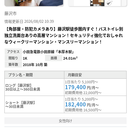
藤沢市
情報更新日 2026/08/02 10:39
【角部屋・防犯カメラあり】藤沢駅徒歩圏内すぐ！バストイレ別
独立洗面台ありの高層マンション！セキュリティ強化でおしゃれ
なウィークリーマンション・マンスリーマンション！
アクセス
小田急電鉄小田原線「本厚木駅」
間取り
1K
面積
24.01m²
築年数
2018年 10月 築
プラン名・期間
月額目安
1日当たり 5,100円～
ロング【藤沢駅】
179,400
円/月～
30日以上～360日未満
初期費用他 22,000円～
1日当たり 5,200円～
ショート【藤沢駅】
182,400
円/月～
～30日未満
初期費用他 16,500円～
女性向け