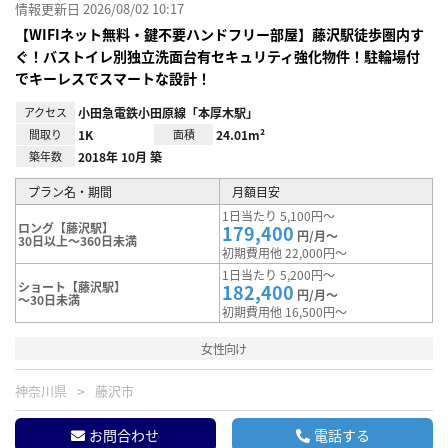
情報更新日 2026/08/02 10:17
【WIFIネット無料・鍵不要ハンドフリー部屋】藤沢駅徒歩圏内す
ぐ！バストイレ別独立洗面台有セキュリティ強化物件！駐輪場付
でキーレスでスマートな設計！
アクセス
小田急電鉄小田原線「本厚木駅」
間取り
1K
面積
24.01m²
築年数
2018年 10月 築
プラン名・期間
月額目安
1日当たり 5,100円～
ロング【藤沢駅】
179,400
円/月～
30日以上～360日未満
初期費用他 22,000円～
1日当たり 5,200円～
ショート【藤沢駅】
182,400
円/月～
～30日未満
初期費用他 16,500円～
女性向け
神奈川県
藤沢市
お問合わせ
電話する