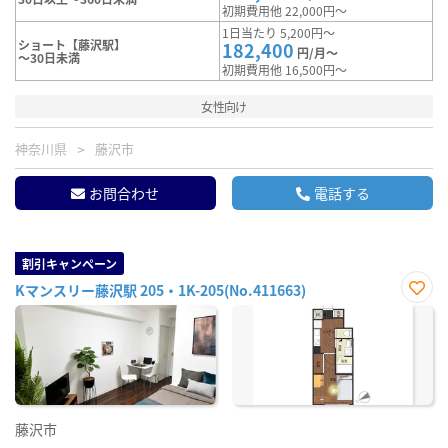
初期費用他 22,000円～
1日当たり 5,200円～
ショート【藤沢駅】
182,400
円/月～
～30日未満
初期費用他 16,500円～
女性向け
神奈川県
藤沢市
お問合わせ
電話する
割引キャンペーン
Kマンスリー藤沢駅 205・1K-205(No.411663)
お気
に入
り登
録
藤沢市