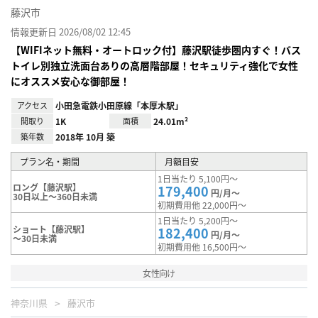
藤沢市
情報更新日 2026/08/02 12:45
【WIFIネット無料・オートロック付】藤沢駅徒歩圏内すぐ！バス
トイレ別独立洗面台ありの高層階部屋！セキュリティ強化で女性
にオススメ安心な御部屋！
アクセス
小田急電鉄小田原線「本厚木駅」
間取り
1K
面積
24.01m²
築年数
2018年 10月 築
プラン名・期間
月額目安
1日当たり 5,100円～
ロング【藤沢駅】
179,400
円/月～
30日以上～360日未満
初期費用他 22,000円～
1日当たり 5,200円～
ショート【藤沢駅】
182,400
円/月～
～30日未満
初期費用他 16,500円～
女性向け
神奈川県
藤沢市