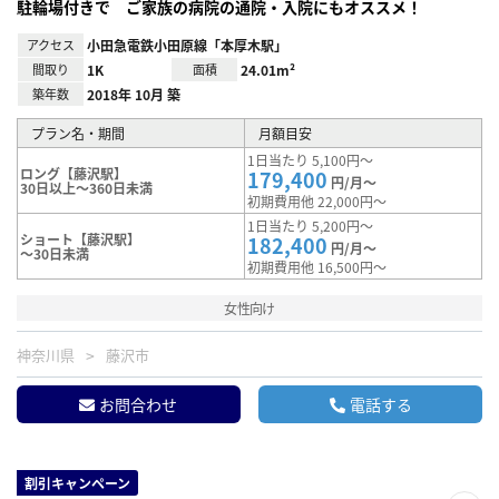
駐輪場付きで ご家族の病院の通院・入院にもオススメ！
アクセス
小田急電鉄小田原線「本厚木駅」
間取り
1K
面積
24.01m²
築年数
2018年 10月 築
プラン名・期間
月額目安
1日当たり 5,100円～
ロング【藤沢駅】
179,400
円/月～
30日以上～360日未満
初期費用他 22,000円～
1日当たり 5,200円～
ショート【藤沢駅】
182,400
円/月～
～30日未満
初期費用他 16,500円～
女性向け
神奈川県
藤沢市
お問合わせ
電話する
割引キャンペーン