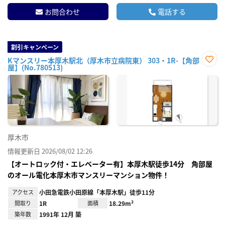
お問合わせ
電話する
割引キャンペーン
Kマンスリー本厚木駅北（厚木市立病院東） 303・1R-【角部
屋】(No.780513)
お気
に入
り登
録
厚木市
情報更新日 2026/08/02 12:26
【オートロック付・エレベーター有】本厚木駅徒歩14分 角部屋
のオール電化本厚木市マンスリーマンション物件！
アクセス
小田急電鉄小田原線「本厚木駅」徒歩11分
間取り
1R
面積
18.29m²
築年数
1991年 12月 築