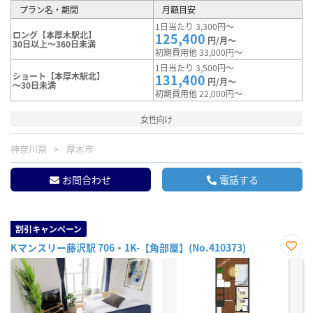
プラン名・期間
月額目安
1日当たり 3,300円～
ロング【本厚木駅北】
125,400
円/月～
30日以上～360日未満
初期費用他 33,000円～
1日当たり 3,500円～
ショート【本厚木駅北】
131,400
円/月～
～30日未満
初期費用他 22,000円～
女性向け
神奈川県
厚木市
お問合わせ
電話する
割引キャンペーン
Kマンスリー藤沢駅 706・1K-【角部屋】(No.410373)
お気
に入
り登
録