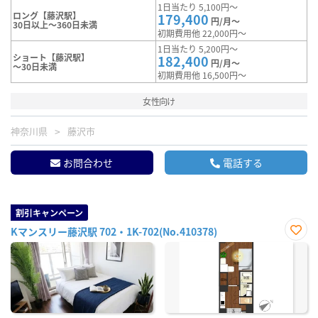
1日当たり 5,100円～
ロング【藤沢駅】
179,400
円/月～
30日以上～360日未満
初期費用他 22,000円～
1日当たり 5,200円～
ショート【藤沢駅】
182,400
円/月～
～30日未満
初期費用他 16,500円～
女性向け
神奈川県
藤沢市
お問合わせ
電話する
割引キャンペーン
Kマンスリー藤沢駅 702・1K-702(No.410378)
お気
に入
り登
録