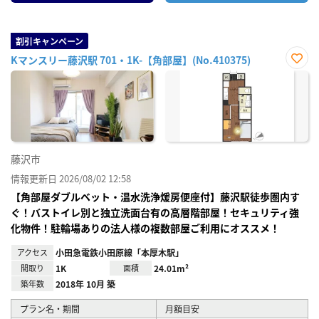
割引キャンペーン
Kマンスリー藤沢駅 701・1K-【角部屋】(No.410375)
お気
に入
り登
録
藤沢市
情報更新日 2026/08/02 12:58
【角部屋ダブルベット・温水洗浄煖房便座付】藤沢駅徒歩圏内す
ぐ！バストイレ別と独立洗面台有の高層階部屋！セキュリティ強
化物件！駐輪場ありの法人様の複数部屋ご利用にオススメ！
アクセス
小田急電鉄小田原線「本厚木駅」
間取り
1K
面積
24.01m²
築年数
2018年 10月 築
プラン名・期間
月額目安