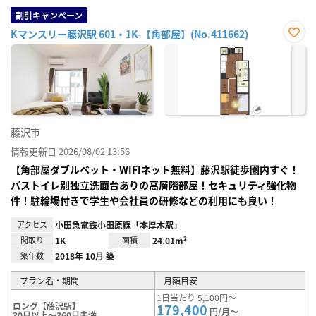
割引キャンペーン
Kマンスリー藤沢駅 601・1K-【角部屋】(No.411662)
お気
に入
り登
録
藤沢市
情報更新日 2026/08/02 13:56
【角部屋ダブルベット・WIFIネット無料】藤沢駅徒歩圏内すぐ！
バストイレ別独立洗面台ありの高層階部屋！セキュリティ強化物
件！駐輪場付きで学生や会社員の研修などの利用にも良い！
アクセス
小田急電鉄小田原線「本厚木駅」
間取り
1K
面積
24.01m²
築年数
2018年 10月 築
プラン名・期間
月額目安
1日当たり 5,100円～
ロング【藤沢駅】
179,400
円/月～
30日以上～360日未満