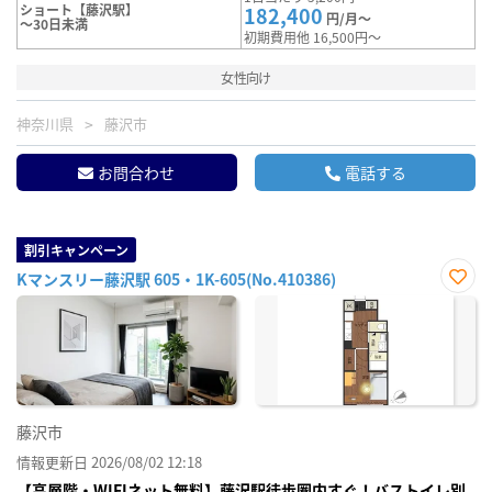
ショート【藤沢駅】
182,400
円/月～
～30日未満
初期費用他 16,500円～
女性向け
神奈川県
藤沢市
お問合わせ
電話する
割引キャンペーン
Kマンスリー藤沢駅 605・1K-605(No.410386)
お気
に入
り登
録
藤沢市
情報更新日 2026/08/02 12:18
【高層階・WIFIネット無料】藤沢駅徒歩圏内すぐ！バストイレ別