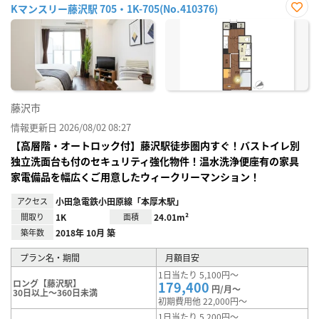
Kマンスリー藤沢駅 705・1K-705(No.410376)
お気
に入
り登
録
藤沢市
情報更新日 2026/08/02 08:27
【高層階・オートロック付】藤沢駅徒歩圏内すぐ！バストイレ別
独立洗面台も付のセキュリティ強化物件！温水洗浄便座有の家具
家電備品を幅広くご用意したウィークリーマンション！
アクセス
小田急電鉄小田原線「本厚木駅」
間取り
1K
面積
24.01m²
築年数
2018年 10月 築
プラン名・期間
月額目安
1日当たり 5,100円～
ロング【藤沢駅】
179,400
円/月～
30日以上～360日未満
初期費用他 22,000円～
1日当たり 5,200円～