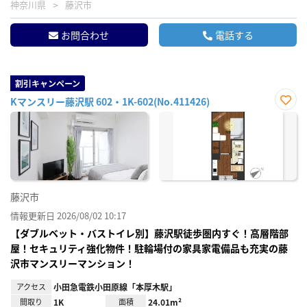
神奈川県
藤沢市
お問合わせ
電話する
割引キャンペーン
Kマンスリー藤沢駅 602・1K-602(No.411426)
お気
に入
り登
録
藤沢市
情報更新日 2026/08/02 10:17
【ダブルベット・バストイレ別】藤沢駅徒歩圏内すぐ！高層階部
屋！セキュリティ強化物件！駐輪場付の家具家電備品も充実の藤
沢市マンスリーマンション！
アクセス
小田急電鉄小田原線「本厚木駅」
間取り
1K
面積
24.01m²