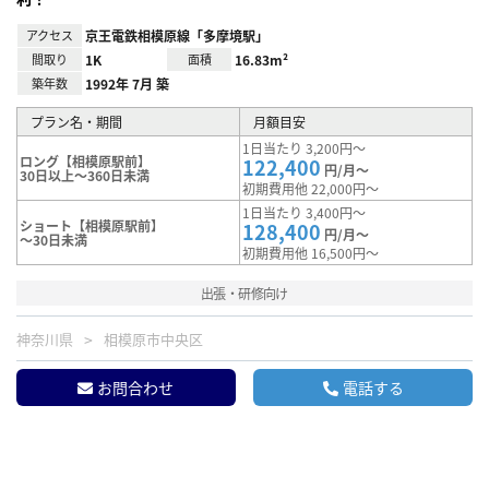
アクセス
京王電鉄相模原線「多摩境駅」
間取り
1K
面積
16.83m²
築年数
1992年 7月 築
プラン名・期間
月額目安
1日当たり 3,200円～
ロング【相模原駅前】
122,400
円/月～
30日以上～360日未満
初期費用他 22,000円～
1日当たり 3,400円～
ショート【相模原駅前】
128,400
円/月～
～30日未満
初期費用他 16,500円～
出張・研修向け
神奈川県
相模原市中央区
お問合わせ
電話する