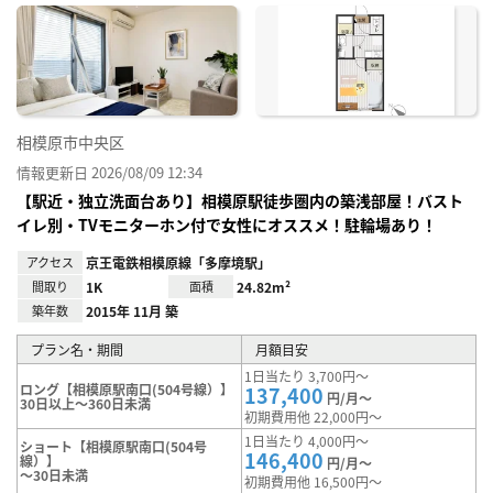
に入
り登
録
相模原市中央区
情報更新日 2026/08/09 12:34
【駅近・独立洗面台あり】相模原駅徒歩圏内の築浅部屋！バスト
イレ別・TVモニターホン付で女性にオススメ！駐輪場あり！
アクセス
京王電鉄相模原線「多摩境駅」
間取り
1K
面積
24.82m²
築年数
2015年 11月 築
プラン名・期間
月額目安
1日当たり 3,700円～
ロング【相模原駅南口(504号線）】
137,400
円/月～
30日以上～360日未満
初期費用他 22,000円～
1日当たり 4,000円～
ショート【相模原駅南口(504号
146,400
線）】
円/月～
～30日未満
初期費用他 16,500円～