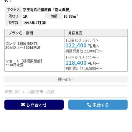
アクセス
京王電鉄相模原線「南大沢駅」
間取り
1K
面積
16.83m²
築年数
1992年 7月 築
プラン名・期間
月額目安
1日当たり 3,200円～
ロング【相模原駅前】
122,400
円/月～
30日以上～360日未満
初期費用他 22,000円～
1日当たり 3,400円～
ショート【相模原駅前】
128,400
円/月～
～30日未満
初期費用他 16,500円～
賃料交渉可
神奈川県
相模原市中央区
お問合わせ
電話する