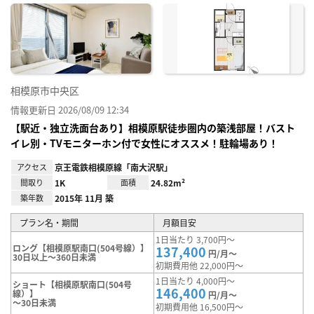
に入
り登
録
相模原市中央区
情報更新日 2026/08/09 12:34
【駅近・独立洗面台あり】相模原駅徒歩圏内の築浅部屋！バスト
イレ別・TVモニターホン付で女性にオススメ！駐輪場あり！
アクセス
京王電鉄相模原線「南大沢駅」
間取り
1K
面積
24.82m²
築年数
2015年 11月 築
プラン名・期間
月額目安
1日当たり 3,700円～
ロング【相模原駅南口(504号線）】
137,400
円/月～
30日以上～360日未満
初期費用他 22,000円～
1日当たり 4,000円～
ショート【相模原駅南口(504号
146,400
線）】
円/月～
～30日未満
初期費用他 16,500円～