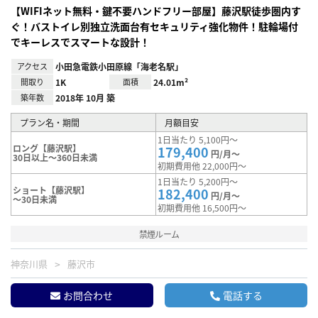
【WIFIネット無料・鍵不要ハンドフリー部屋】藤沢駅徒歩圏内す
ぐ！バストイレ別独立洗面台有セキュリティ強化物件！駐輪場付
でキーレスでスマートな設計！
アクセス
小田急電鉄小田原線「海老名駅」
間取り
1K
面積
24.01m²
築年数
2018年 10月 築
プラン名・期間
月額目安
1日当たり 5,100円～
ロング【藤沢駅】
179,400
円/月～
30日以上～360日未満
初期費用他 22,000円～
1日当たり 5,200円～
ショート【藤沢駅】
182,400
円/月～
～30日未満
初期費用他 16,500円～
禁煙ルーム
神奈川県
藤沢市
お問合わせ
電話する