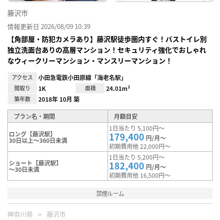
藤沢市
情報更新日 2026/08/09 10:39
【角部屋・防犯カメラあり】藤沢駅徒歩圏内すぐ！バストイレ別
独立洗面台ありの高層マンション！セキュリティ強化でおしゃれ
なウィークリーマンション・マンスリーマンション！
アクセス
小田急電鉄小田原線「海老名駅」
間取り
1K
面積
24.01m²
築年数
2018年 10月 築
プラン名・期間
月額目安
1日当たり 5,100円～
ロング【藤沢駅】
179,400
円/月～
30日以上～360日未満
初期費用他 22,000円～
1日当たり 5,200円～
ショート【藤沢駅】
182,400
円/月～
～30日未満
初期費用他 16,500円～
禁煙ルーム
神奈川県
藤沢市