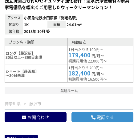
独立洗面台も付のセキュリティ強化物件！温水洗浄便座有の家具
家電備品を幅広くご用意したウィークリーマンション！
アクセス
小田急電鉄小田原線「海老名駅」
間取り
1K
面積
24.01m²
築年数
2018年 10月 築
プラン名・期間
月額目安
1日当たり 5,100円～
ロング【藤沢駅】
179,400
円/月～
30日以上～360日未満
初期費用他 22,000円～
1日当たり 5,200円～
ショート【藤沢駅】
182,400
円/月～
～30日未満
初期費用他 16,500円～
禁煙ルーム
神奈川県
藤沢市
お問合わせ
電話する