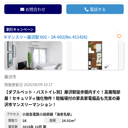
お問合わせ
電話する
割引キャンペーン
Kマンスリー藤沢駅 602・1K-602(No.411426)
お気
に入
り登
録
藤沢市
情報更新日 2026/08/09 10:17
【ダブルベット・バストイレ別】藤沢駅徒歩圏内すぐ！高層階部
屋！セキュリティ強化物件！駐輪場付の家具家電備品も充実の藤
沢市マンスリーマンション！
アクセス
小田急電鉄小田原線「海老名駅」
間取り
1K
面積
24.01m²
築年数
2018年 10月 築