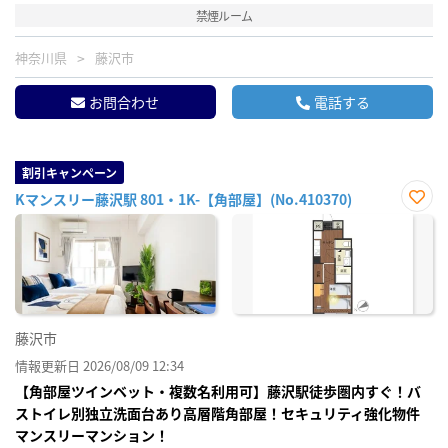
禁煙ルーム
神奈川県
藤沢市
お問合わせ
電話する
割引キャンペーン
Kマンスリー藤沢駅 801・1K-【角部屋】(No.410370)
お気
に入
り登
録
藤沢市
情報更新日 2026/08/09 12:34
【角部屋ツインベット・複数名利用可】藤沢駅徒歩圏内すぐ！バ
ストイレ別独立洗面台あり高層階角部屋！セキュリティ強化物件
マンスリーマンション！