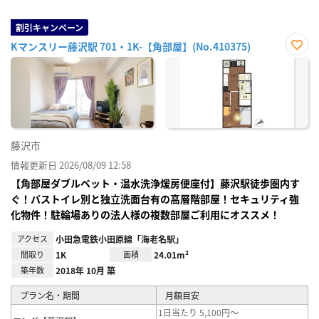
割引キャンペーン
Kマンスリー藤沢駅 701・1K-【角部屋】(No.410375)
お気
に入
り登
録
藤沢市
情報更新日 2026/08/09 12:58
【角部屋ダブルベット・温水洗浄煖房便座付】藤沢駅徒歩圏内す
ぐ！バストイレ別と独立洗面台有の高層階部屋！セキュリティ強
化物件！駐輪場ありの法人様の複数部屋ご利用にオススメ！
アクセス
小田急電鉄小田原線「海老名駅」
間取り
1K
面積
24.01m²
築年数
2018年 10月 築
プラン名・期間
月額目安
1日当たり 5,100円～