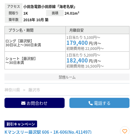
アクセス
小田急電鉄小田原線「海老名駅」
間取り
1K
面積
24.01m²
築年数
2018年 10月 築
プラン名・期間
月額目安
1日当たり 5,100円～
ロング【藤沢駅】
179,400
円/月～
30日以上～360日未満
初期費用他 22,000円～
1日当たり 5,200円～
ショート【藤沢駅】
182,400
円/月～
～30日未満
初期費用他 16,500円～
禁煙ルーム
神奈川県
藤沢市
お問合わせ
電話する
割引キャンペーン
Kマンスリー藤沢駅 606・1K-606(No.411497)