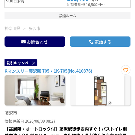
～30日未満
初期費用他 16,500円～
禁煙ルーム
神奈川県
藤沢市
お問合わせ
電話する
割引キャンペーン
Kマンスリー藤沢駅 705・1K-705(No.410376)
お気
に入
り登
録
藤沢市
情報更新日 2026/08/09 08:27
【高層階・オートロック付】藤沢駅徒歩圏内すぐ！バストイレ別