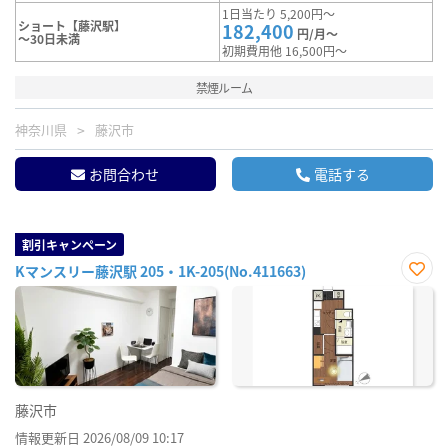
1日当たり 5,200円～
ショート【藤沢駅】
182,400
円/月～
～30日未満
初期費用他 16,500円～
禁煙ルーム
神奈川県
藤沢市
お問合わせ
電話する
割引キャンペーン
Kマンスリー藤沢駅 205・1K-205(No.411663)
お気
に入
り登
録
藤沢市
情報更新日 2026/08/09 10:17