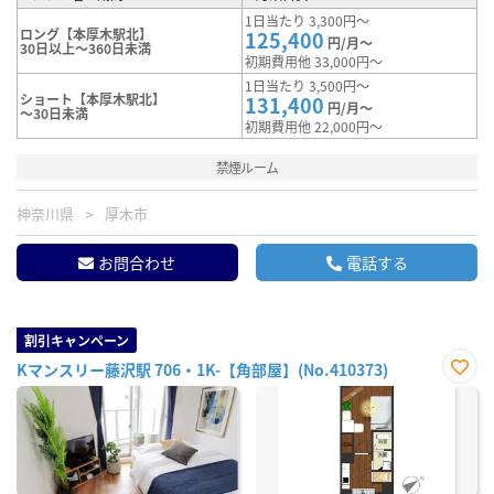
1日当たり 3,300円～
ロング【本厚木駅北】
125,400
円/月～
30日以上～360日未満
初期費用他 33,000円～
1日当たり 3,500円～
ショート【本厚木駅北】
131,400
円/月～
～30日未満
初期費用他 22,000円～
禁煙ルーム
神奈川県
厚木市
お問合わせ
電話する
割引キャンペーン
Kマンスリー藤沢駅 706・1K-【角部屋】(No.410373)
お気
に入
り登
録