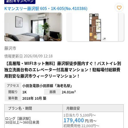
割引キャンペーン
Kマンスリー藤沢駅 605・1K-605(No.410386)
お気
に入
り登
録
藤沢市
情報更新日 2026/08/09 12:18
【高層階・WIFIネット無料】藤沢駅徒歩圏内すぐ！バストイレ別
独立洗面台有のエレベーター付高層マンション！駐輪場付総額費
用割安な藤沢市ウィークリーマンション！
アクセス
小田急電鉄小田原線「海老名駅」
間取り
1K
面積
24.01m²
築年数
2018年 10月 築
プラン名・期間
月額目安
1日当たり 5,100円～
ロング【藤沢駅】
179,400
円/月～
30日以上～360日未満
初期費用他 22,000円～