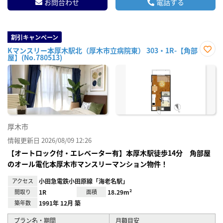
お問合わせ
電話する
割引キャンペーン
Kマンスリー本厚木駅北（厚木市立病院東） 303・1R-【角部
屋】(No.780513)
お気
に入
り登
録
厚木市
情報更新日 2026/08/09 12:26
【オートロック付・エレベーター有】本厚木駅徒歩14分 角部屋
のオール電化本厚木市マンスリーマンション物件！
アクセス
小田急電鉄小田原線「海老名駅」
間取り
1R
面積
18.29m²
築年数
1991年 12月 築
プラン名・期間
月額目安