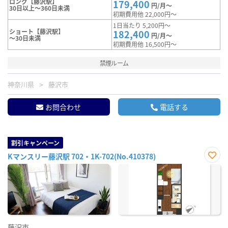
ロング【藤沢駅】
179,400
円/月～
30日以上～360日未満
初期費用他 22,000円～
1日当たり 5,200円～
ショート【藤沢駅】
182,400
円/月～
～30日未満
初期費用他 16,500円～
禁煙ルーム
神奈川県
藤沢市
お問合わせ
電話する
割引キャンペーン
Kマンスリー藤沢駅 702・1K-702(No.410378)
お気
に入
り登
録
藤沢市