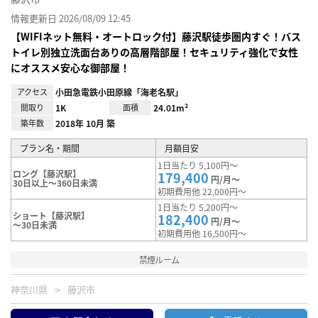
情報更新日 2026/08/09 12:45
【WIFIネット無料・オートロック付】藤沢駅徒歩圏内すぐ！バス
トイレ別独立洗面台ありの高層階部屋！セキュリティ強化で女性
にオススメ安心な御部屋！
アクセス
小田急電鉄小田原線「海老名駅」
間取り
1K
面積
24.01m²
築年数
2018年 10月 築
プラン名・期間
月額目安
1日当たり 5,100円～
ロング【藤沢駅】
179,400
円/月～
30日以上～360日未満
初期費用他 22,000円～
1日当たり 5,200円～
ショート【藤沢駅】
182,400
円/月～
～30日未満
初期費用他 16,500円～
禁煙ルーム
神奈川県
藤沢市