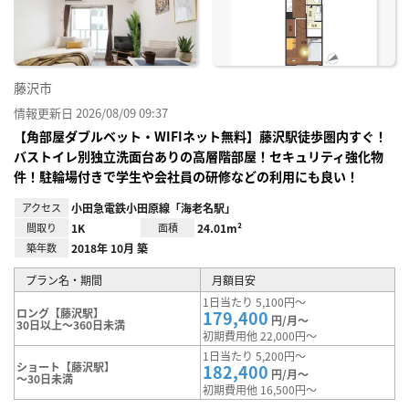
り登
録
藤沢市
情報更新日 2026/08/09 09:37
【角部屋ダブルベット・WIFIネット無料】藤沢駅徒歩圏内すぐ！
バストイレ別独立洗面台ありの高層階部屋！セキュリティ強化物
件！駐輪場付きで学生や会社員の研修などの利用にも良い！
アクセス
小田急電鉄小田原線「海老名駅」
間取り
1K
面積
24.01m²
築年数
2018年 10月 築
プラン名・期間
月額目安
1日当たり 5,100円～
ロング【藤沢駅】
179,400
円/月～
30日以上～360日未満
初期費用他 22,000円～
1日当たり 5,200円～
ショート【藤沢駅】
182,400
円/月～
～30日未満
初期費用他 16,500円～