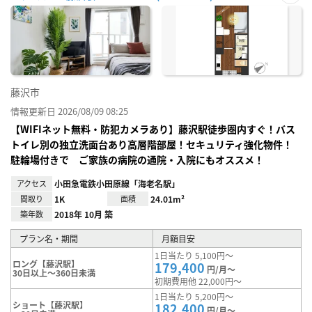
お気
に入
り登
録
藤沢市
情報更新日 2026/08/09 08:25
【WIFIネット無料・防犯カメラあり】藤沢駅徒歩圏内すぐ！バス
トイレ別の独立洗面台あり高層階部屋！セキュリティ強化物件！
駐輪場付きで ご家族の病院の通院・入院にもオススメ！
アクセス
小田急電鉄小田原線「海老名駅」
間取り
1K
面積
24.01m²
築年数
2018年 10月 築
プラン名・期間
月額目安
1日当たり 5,100円～
ロング【藤沢駅】
179,400
円/月～
30日以上～360日未満
初期費用他 22,000円～
1日当たり 5,200円～
ショート【藤沢駅】
182,400
円/月～