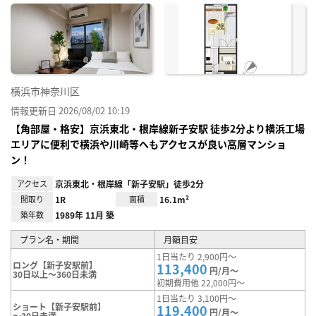
に入
り登
録
横浜市神奈川区
情報更新日 2026/08/02 10:19
【角部屋・格安】京浜東北・根岸線新子安駅 徒歩2分より横浜工場
エリアに便利で横浜や川崎等へもアクセスが良い高層マンショ
ン！
アクセス
京浜東北・根岸線「新子安駅」徒歩2分
間取り
1R
面積
16.1m²
築年数
1989年 11月 築
プラン名・期間
月額目安
1日当たり 2,900円～
ロング【新子安駅前】
113,400
円/月～
30日以上～360日未満
初期費用他 22,000円～
1日当たり 3,100円～
ショート【新子安駅前】
119,400
円/月～
～30日未満