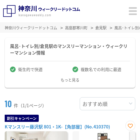
神奈川ウィークリードットコム
高座郡寒川町
倉見駅
風呂･トイレ
風呂･トイレ別/倉見駅のマンスリーマンション・ウィークリ
ーマンション情報
衛生的で快適
複数名での利用に最適
もっと見る
10
件（1/1ページ）
割引キャンペーン
Kマンスリー藤沢駅 801・1K-【角部屋】(No.410370)
お気
に入