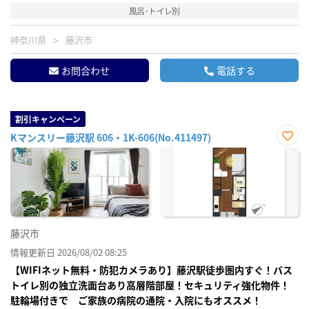
風呂･トイレ別
神奈川県
藤沢市
お問合わせ
電話する
割引キャンペーン
Kマンスリー藤沢駅 606・1K-606(No.411497)
お気
に入
り登
録
藤沢市
情報更新日 2026/08/02 08:25
【WIFIネット無料・防犯カメラあり】藤沢駅徒歩圏内すぐ！バス
トイレ別の独立洗面台あり高層階部屋！セキュリティ強化物件！
駐輪場付きで ご家族の病院の通院・入院にもオススメ！