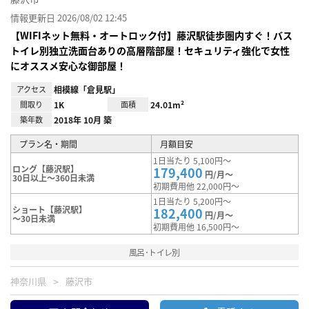
情報更新日 2026/08/02 12:45
【WIFIネット無料・オートロック付】藤沢駅徒歩圏内すぐ！バス
トイレ別独立洗面台ありの高層階部屋！セキュリティ強化で女性
にオススメ安心な御部屋！
アクセス
相模線「倉見駅」
間取り
1K
面積
24.01m²
築年数
2018年 10月 築
プラン名・期間
月額目安
1日当たり 5,100円～
ロング【藤沢駅】
179,400
円/月～
30日以上～360日未満
初期費用他 22,000円～
1日当たり 5,200円～
ショート【藤沢駅】
182,400
円/月～
～30日未満
初期費用他 16,500円～
風呂･トイレ別
神奈川県
藤沢市