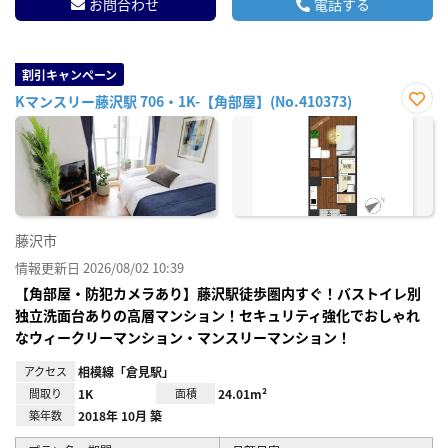
お問合わせ
電話する
割引キャンペーン
Kマンスリー藤沢駅 706・1K-【角部屋】(No.410373)
お気
に入
り登
録
藤沢市
情報更新日 2026/08/02 10:39
【角部屋・防犯カメラあり】藤沢駅徒歩圏内すぐ！バストイレ別
独立洗面台ありの高層マンション！セキュリティ強化でおしゃれ
なウィークリーマンション・マンスリーマンション！
アクセス
相模線「倉見駅」
間取り
1K
面積
24.01m²
築年数
2018年 10月 築