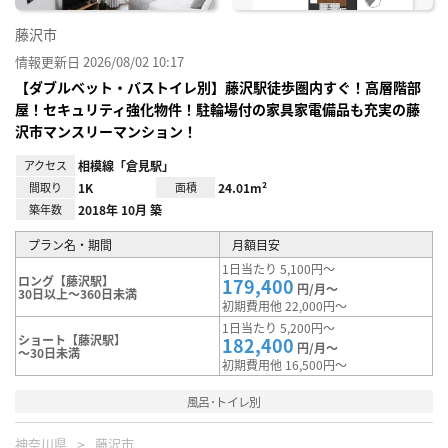
藤沢市
情報更新日 2026/08/02 10:17
【ダブルベット・バストイレ別】藤沢駅徒歩圏内すぐ！高層階部
屋！セキュリティ強化物件！駐輪場付の家具家電備品も充実の藤
沢市マンスリーマンション！
アクセス
相模線「倉見駅」
間取り
1K
面積
24.01m²
築年数
2018年 10月 築
プラン名・期間
月額目安
1日当たり 5,100円～
ロング【藤沢駅】
179,400
円/月～
30日以上～360日未満
初期費用他 22,000円～
1日当たり 5,200円～
ショート【藤沢駅】
182,400
円/月～
～30日未満
初期費用他 16,500円～
風呂･トイレ別
神奈川県
藤沢市