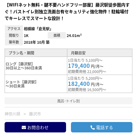
【WIFIネット無料・鍵不要ハンドフリー部屋】藤沢駅徒歩圏内す
ぐ！バストイレ別独立洗面台有セキュリティ強化物件！駐輪場付
でキーレスでスマートな設計！
アクセス
相模線「倉見駅」
間取り
1K
面積
24.01m²
築年数
2018年 10月 築
プラン名・期間
月額目安
1日当たり 5,100円～
ロング【藤沢駅】
179,400
円/月～
30日以上～360日未満
初期費用他 22,000円～
1日当たり 5,200円～
ショート【藤沢駅】
182,400
円/月～
～30日未満
初期費用他 16,500円～
風呂･トイレ別
神奈川県
藤沢市
お問合わせ
電話する