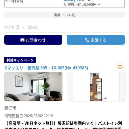
～30日未満
初期費用他 16,500円～
風呂･トイレ別
神奈川県
藤沢市
お問合わせ
電話する
割引キャンペーン
Kマンスリー藤沢駅 605・1K-605(No.410386)
お気
に入
り登
録
藤沢市
情報更新日 2026/08/02 12:18
【高層階・WIFIネット無料】藤沢駅徒歩圏内すぐ！バストイレ別