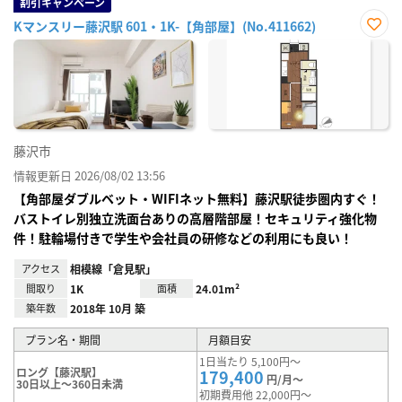
割引キャンペーン
Kマンスリー藤沢駅 601・1K-【角部屋】(No.411662)
お気
に入
り登
録
藤沢市
情報更新日 2026/08/02 13:56
【角部屋ダブルベット・WIFIネット無料】藤沢駅徒歩圏内すぐ！
バストイレ別独立洗面台ありの高層階部屋！セキュリティ強化物
件！駐輪場付きで学生や会社員の研修などの利用にも良い！
アクセス
相模線「倉見駅」
間取り
1K
面積
24.01m²
築年数
2018年 10月 築
プラン名・期間
月額目安
1日当たり 5,100円～
ロング【藤沢駅】
179,400
円/月～
30日以上～360日未満
初期費用他 22,000円～