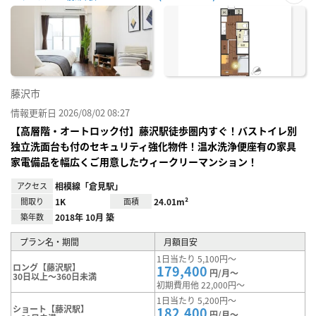
お気
に入
り登
録
藤沢市
情報更新日 2026/08/02 08:27
【高層階・オートロック付】藤沢駅徒歩圏内すぐ！バストイレ別
独立洗面台も付のセキュリティ強化物件！温水洗浄便座有の家具
家電備品を幅広くご用意したウィークリーマンション！
アクセス
相模線「倉見駅」
間取り
1K
面積
24.01m²
築年数
2018年 10月 築
プラン名・期間
月額目安
1日当たり 5,100円～
ロング【藤沢駅】
179,400
円/月～
30日以上～360日未満
初期費用他 22,000円～
1日当たり 5,200円～
ショート【藤沢駅】
182,400
円/月～