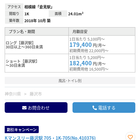
アクセス
相模線「倉見駅」
間取り
1K
面積
24.01m²
築年数
2018年 10月 築
プラン名・期間
月額目安
1日当たり 5,100円～
ロング【藤沢駅】
179,400
円/月～
30日以上～360日未満
初期費用他 22,000円～
1日当たり 5,200円～
ショート【藤沢駅】
182,400
円/月～
～30日未満
初期費用他 16,500円～
風呂･トイレ別
神奈川県
藤沢市
お問合わせ
電話する
割引キャンペーン
Kマンスリー藤沢駅 705・1K-705(No.410376)