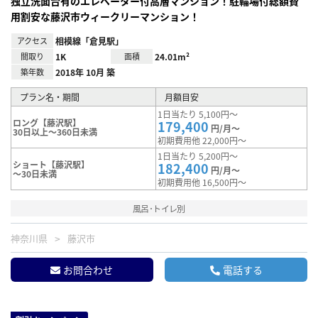
独立洗面台有のエレベーター付高層マンション！駐輪場付総額費
用割安な藤沢市ウィークリーマンション！
アクセス
相模線「倉見駅」
間取り
1K
面積
24.01m²
築年数
2018年 10月 築
プラン名・期間
月額目安
1日当たり 5,100円～
ロング【藤沢駅】
179,400
円/月～
30日以上～360日未満
初期費用他 22,000円～
1日当たり 5,200円～
ショート【藤沢駅】
182,400
円/月～
～30日未満
初期費用他 16,500円～
風呂･トイレ別
神奈川県
藤沢市
お問合わせ
電話する