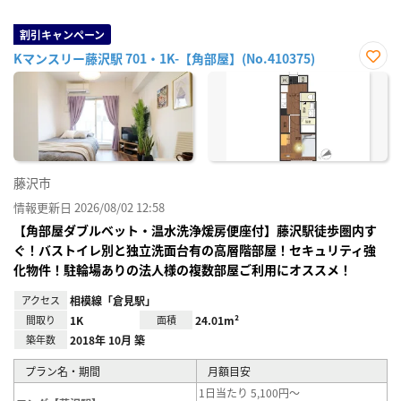
割引キャンペーン
Kマンスリー藤沢駅 701・1K-【角部屋】(No.410375)
お気
に入
り登
録
藤沢市
情報更新日 2026/08/02 12:58
【角部屋ダブルベット・温水洗浄煖房便座付】藤沢駅徒歩圏内す
ぐ！バストイレ別と独立洗面台有の高層階部屋！セキュリティ強
化物件！駐輪場ありの法人様の複数部屋ご利用にオススメ！
アクセス
相模線「倉見駅」
間取り
1K
面積
24.01m²
築年数
2018年 10月 築
プラン名・期間
月額目安
1日当たり 5,100円～