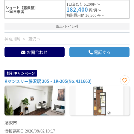
1日当たり 5,200円～
ショート【藤沢駅】
182,400
円/月～
～30日未満
初期費用他 16,500円～
風呂･トイレ別
神奈川県
藤沢市
お問合わせ
電話する
割引キャンペーン
Kマンスリー藤沢駅 205・1K-205(No.411663)
お気
に入
り登
録
藤沢市
情報更新日 2026/08/02 10:17