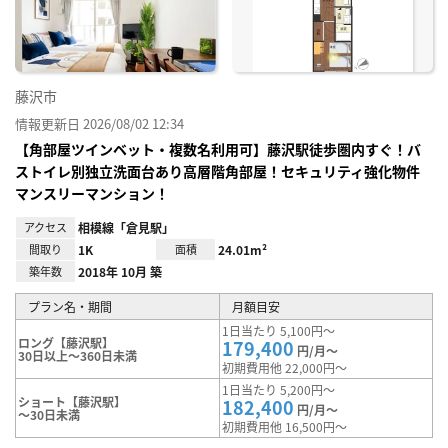
り登
録
藤沢市
情報更新日 2026/08/02 12:34
【角部屋ツインベット・複数名利用可】藤沢駅徒歩圏内すぐ！バ
ストイレ別独立洗面台あり高層階角部屋！セキュリティ強化物件
マンスリーマンション！
アクセス
相模線「倉見駅」
間取り
1K
面積
24.01m²
築年数
2018年 10月 築
プラン名・期間
月額目安
1日当たり 5,100円～
ロング【藤沢駅】
179,400
円/月～
30日以上～360日未満
初期費用他 22,000円～
1日当たり 5,200円～
ショート【藤沢駅】
182,400
円/月～
～30日未満
初期費用他 16,500円～