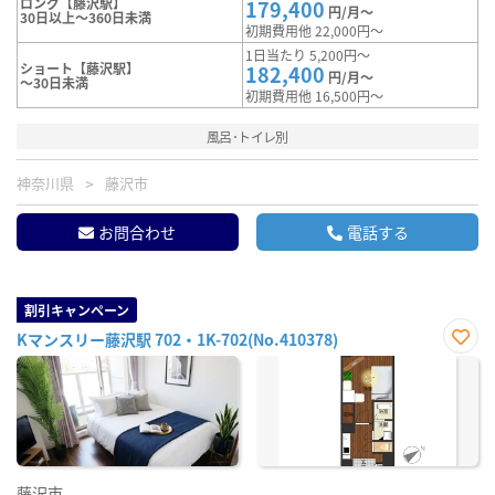
ロング【藤沢駅】
179,400
円/月～
30日以上～360日未満
初期費用他 22,000円～
1日当たり 5,200円～
ショート【藤沢駅】
182,400
円/月～
～30日未満
初期費用他 16,500円～
風呂･トイレ別
神奈川県
藤沢市
お問合わせ
電話する
割引キャンペーン
Kマンスリー藤沢駅 702・1K-702(No.410378)
お気
に入
り登
録
藤沢市