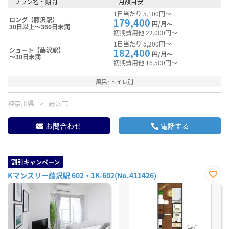
プラン名・期間
月額目安
1日当たり 5,100円～
ロング【藤沢駅】
179,400
円/月～
30日以上～360日未満
初期費用他 22,000円～
1日当たり 5,200円～
ショート【藤沢駅】
182,400
円/月～
～30日未満
初期費用他 16,500円～
風呂･トイレ別
神奈川県
藤沢市
お問合わせ
電話する
割引キャンペーン
Kマンスリー藤沢駅 602・1K-602(No.411426)
お気
に入
り登
録