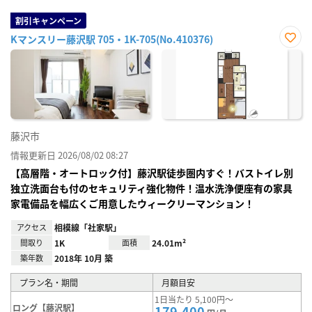
割引キャンペーン
Kマンスリー藤沢駅 705・1K-705(No.410376)
お気
に入
り登
録
藤沢市
情報更新日 2026/08/02 08:27
【高層階・オートロック付】藤沢駅徒歩圏内すぐ！バストイレ別
独立洗面台も付のセキュリティ強化物件！温水洗浄便座有の家具
家電備品を幅広くご用意したウィークリーマンション！
アクセス
相模線「社家駅」
間取り
1K
面積
24.01m²
築年数
2018年 10月 築
プラン名・期間
月額目安
1日当たり 5,100円～
ロング【藤沢駅】
179,400