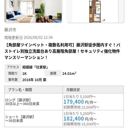
り登
録
藤沢市
情報更新日 2026/08/02 12:34
【角部屋ツインベット・複数名利用可】藤沢駅徒歩圏内すぐ！バ
ストイレ別独立洗面台あり高層階角部屋！セキュリティ強化物件
マンスリーマンション！
アクセス
相模線「社家駅」
間取り
1K
面積
24.01m²
築年数
2018年 10月 築
プラン名・期間
月額目安
1日当たり 5,100円～
ロング【藤沢駅】
179,400
円/月～
30日以上～360日未満
初期費用他 22,000円～
1日当たり 5,200円～
ショート【藤沢駅】
182,400
円/月～
～30日未満
初期費用他 16,500円～