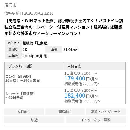
藤沢市
情報更新日 2026/08/02 12:18
【高層階・WIFIネット無料】藤沢駅徒歩圏内すぐ！バストイレ別
独立洗面台有のエレベーター付高層マンション！駐輪場付総額費
用割安な藤沢市ウィークリーマンション！
アクセス
相模線「社家駅」
間取り
1K
面積
24.01m²
築年数
2018年 10月 築
プラン名・期間
月額目安
1日当たり 5,100円～
ロング【藤沢駅】
179,400
円/月～
30日以上～360日未満
初期費用他 22,000円～
1日当たり 5,200円～
ショート【藤沢駅】
182,400
円/月～
～30日未満
初期費用他 16,500円～
女性向け
同棲向け
高級・ハイグレード
駅近
インターネット無料