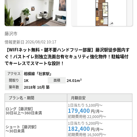
に入
り登
録
藤沢市
情報更新日 2026/08/02 10:17
【WIFIネット無料・鍵不要ハンドフリー部屋】藤沢駅徒歩圏内す
ぐ！バストイレ別独立洗面台有セキュリティ強化物件！駐輪場付
でキーレスでスマートな設計！
アクセス
相模線「社家駅」
間取り
1K
面積
24.01m²
築年数
2018年 10月 築
プラン名・期間
月額目安
1日当たり 5,100円～
ロング【藤沢駅】
179,400
円/月～
30日以上～360日未満
初期費用他 22,000円～
1日当たり 5,200円～
ショート【藤沢駅】
182,400
円/月～
～30日未満
初期費用他 16,500円～