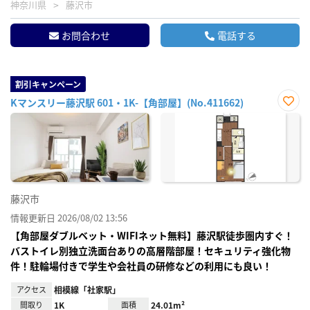
神奈川県
藤沢市
お問合わせ
電話する
割引キャンペーン
Kマンスリー藤沢駅 601・1K-【角部屋】(No.411662)
お気
に入
り登
録
藤沢市
情報更新日 2026/08/02 13:56
【角部屋ダブルベット・WIFIネット無料】藤沢駅徒歩圏内すぐ！
バストイレ別独立洗面台ありの高層階部屋！セキュリティ強化物
件！駐輪場付きで学生や会社員の研修などの利用にも良い！
アクセス
相模線「社家駅」
間取り
1K
面積
24.01m²