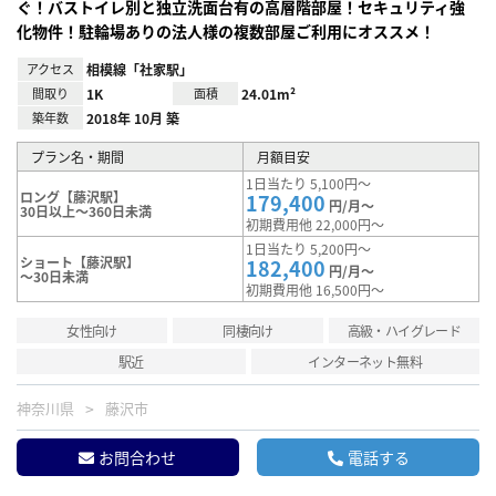
ぐ！バストイレ別と独立洗面台有の高層階部屋！セキュリティ強
化物件！駐輪場ありの法人様の複数部屋ご利用にオススメ！
アクセス
相模線「社家駅」
間取り
1K
面積
24.01m²
築年数
2018年 10月 築
プラン名・期間
月額目安
1日当たり 5,100円～
ロング【藤沢駅】
179,400
円/月～
30日以上～360日未満
初期費用他 22,000円～
1日当たり 5,200円～
ショート【藤沢駅】
182,400
円/月～
～30日未満
初期費用他 16,500円～
女性向け
同棲向け
高級・ハイグレード
駅近
インターネット無料
神奈川県
藤沢市
お問合わせ
電話する