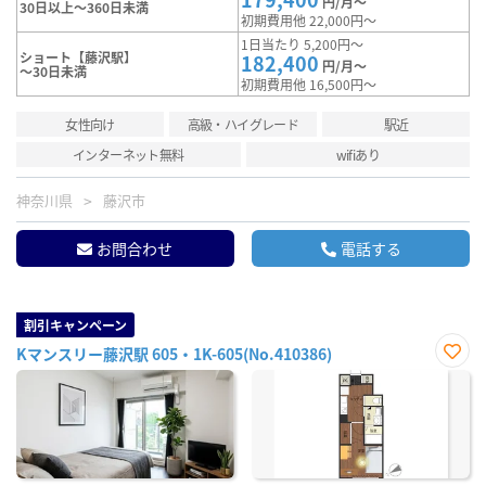
円/月～
30日以上～360日未満
初期費用他 22,000円～
1日当たり 5,200円～
ショート【藤沢駅】
182,400
円/月～
～30日未満
初期費用他 16,500円～
女性向け
高級・ハイグレード
駅近
インターネット無料
wifiあり
神奈川県
藤沢市
お問合わせ
電話する
割引キャンペーン
Kマンスリー藤沢駅 605・1K-605(No.410386)
お気
に入
り登
録