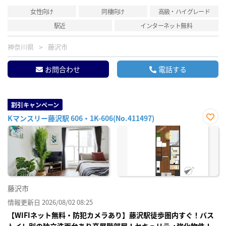
女性向け
同棲向け
高級・ハイグレード
駅近
インターネット無料
神奈川県
藤沢市
お問合わせ
電話する
割引キャンペーン
Kマンスリー藤沢駅 606・1K-606(No.411497)
お気
に入
り登
録
藤沢市
情報更新日 2026/08/02 08:25
【WIFIネット無料・防犯カメラあり】藤沢駅徒歩圏内すぐ！バス