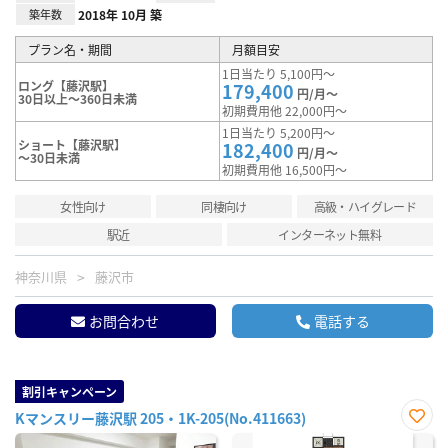
築年数
2018年 10月 築
プラン名・期間
月額目安
1日当たり 5,100円～
ロング【藤沢駅】
179,400
円/月～
30日以上～360日未満
初期費用他 22,000円～
1日当たり 5,200円～
ショート【藤沢駅】
182,400
円/月～
～30日未満
初期費用他 16,500円～
女性向け
同棲向け
高級・ハイグレード
駅近
インターネット無料
神奈川県
藤沢市
お問合わせ
電話する
割引キャンペーン
Kマンスリー藤沢駅 205・1K-205(No.411663)
お気