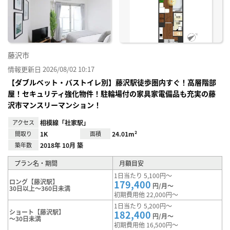
に入
り登
録
藤沢市
情報更新日 2026/08/02 10:17
【ダブルベット・バストイレ別】藤沢駅徒歩圏内すぐ！高層階部
屋！セキュリティ強化物件！駐輪場付の家具家電備品も充実の藤
沢市マンスリーマンション！
アクセス
相模線「社家駅」
間取り
1K
面積
24.01m²
築年数
2018年 10月 築
プラン名・期間
月額目安
1日当たり 5,100円～
ロング【藤沢駅】
179,400
円/月～
30日以上～360日未満
初期費用他 22,000円～
1日当たり 5,200円～
ショート【藤沢駅】
182,400
円/月～
～30日未満
初期費用他 16,500円～