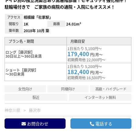
トイレ別の独立洗面台あり高層階部屋！セキュリティ強化物件！
駐輪場付きで ご家族の病院の通院・入院にもオススメ！
アクセス
相模線「社家駅」
間取り
1K
面積
24.01m²
築年数
2018年 10月 築
プラン名・期間
月額目安
1日当たり 5,100円～
ロング【藤沢駅】
179,400
円/月～
30日以上～360日未満
初期費用他 22,000円～
1日当たり 5,200円～
ショート【藤沢駅】
182,400
円/月～
～30日未満
初期費用他 16,500円～
女性向け
同棲向け
高級・ハイグレード
駅近
インターネット無料
神奈川県
藤沢市
お問合わせ
電話する