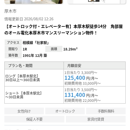
厚木市
情報更新日 2026/08/02 12:26
【オートロック付・エレベーター有】本厚木駅徒歩14分 角部屋
のオール電化本厚木市マンスリーマンション物件！
アクセス
相模線「社家駅」
間取り
1R
面積
18.29m²
築年数
1991年 12月 築
プラン名・期間
月額目安
1日当たり 3,300円～
ロング【本厚木駅北】
125,400
円/月～
30日以上～360日未満
初期費用他 33,000円～
1日当たり 3,500円～
ショート【本厚木駅北】
131,400
円/月～
～30日未満
初期費用他 22,000円～
女性向け
オートロック
手数料無料
保証人不要
家具付賃貸