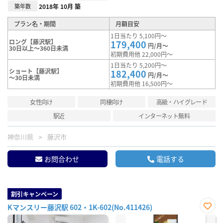
築年数
2018年 10月 築
プラン名・期間
月額目安
1日当たり 5,100円～
ロング【藤沢駅】
179,400
円/月～
30日以上～360日未満
初期費用他 22,000円～
1日当たり 5,200円～
ショート【藤沢駅】
182,400
円/月～
～30日未満
初期費用他 16,500円～
女性向け
同棲向け
高級・ハイグレード
駅近
インターネット無料
神奈川県
藤沢市
お問合わせ
電話する
割引キャンペーン
Kマンスリー藤沢駅 602・1K-602(No.411426)
お気