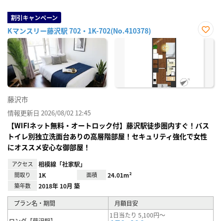
割引キャンペーン
Kマンスリー藤沢駅 702・1K-702(No.410378)
お気
に入
り登
録
藤沢市
情報更新日 2026/08/02 12:45
【WIFIネット無料・オートロック付】藤沢駅徒歩圏内すぐ！バス
トイレ別独立洗面台ありの高層階部屋！セキュリティ強化で女性
にオススメ安心な御部屋！
アクセス
相模線「社家駅」
間取り
1K
面積
24.01m²
築年数
2018年 10月 築
プラン名・期間
月額目安
1日当たり 5,100円～
ロング【藤沢駅】