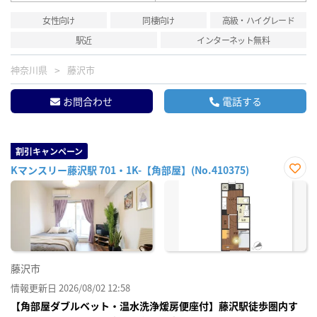
女性向け
同棲向け
高級・ハイグレード
駅近
インターネット無料
神奈川県
藤沢市
お問合わせ
電話する
割引キャンペーン
Kマンスリー藤沢駅 701・1K-【角部屋】(No.410375)
お気
に入
り登
録
藤沢市
情報更新日 2026/08/02 12:58
【角部屋ダブルベット・温水洗浄煖房便座付】藤沢駅徒歩圏内す