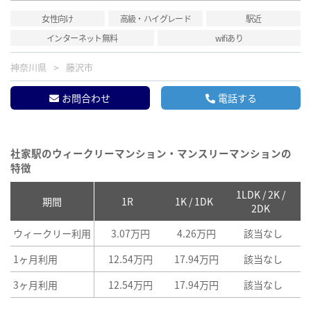
女性向け
高級・ハイグレード
駅近
インターネット無料
wifiあり
神奈川県
藤沢市
お問合わせ
電話する
社家駅のウィークリーマンション・マンスリーマンションの
特徴
1LDK / 2K /
2
期間
1R
1K / 1DK
2DK
ウィークリー利用
3.07万円
4.26万円
該当なし
1ヶ月利用
12.54万円
17.94万円
該当なし
3ヶ月利用
12.54万円
17.94万円
該当なし