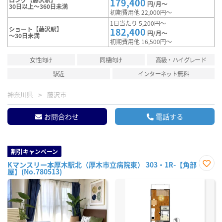
179,400
円/月～
30日以上～360日未満
初期費用他 22,000円～
1日当たり 5,200円～
ショート【藤沢駅】
182,400
円/月～
～30日未満
初期費用他 16,500円～
女性向け
同棲向け
高級・ハイグレード
駅近
インターネット無料
神奈川県
藤沢市
お問合わせ
電話する
割引キャンペーン
Kマンスリー本厚木駅北（厚木市立病院東） 303・1R-【角部
屋】(No.780513)
お気
に入
り登
録