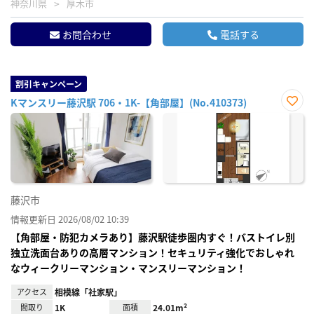
神奈川県
厚木市
お問合わせ
電話する
割引キャンペーン
Kマンスリー藤沢駅 706・1K-【角部屋】(No.410373)
お気
に入
り登
録
藤沢市
情報更新日 2026/08/02 10:39
【角部屋・防犯カメラあり】藤沢駅徒歩圏内すぐ！バストイレ別
独立洗面台ありの高層マンション！セキュリティ強化でおしゃれ
なウィークリーマンション・マンスリーマンション！
アクセス
相模線「社家駅」
間取り
1K
面積
24.01m²