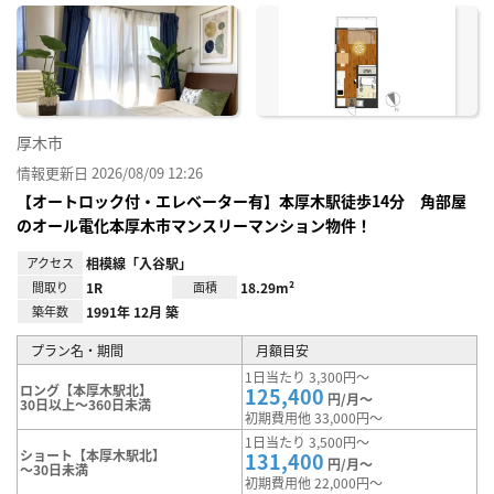
に入
り登
録
厚木市
情報更新日 2026/08/09 12:26
【オートロック付・エレベーター有】本厚木駅徒歩14分 角部屋
のオール電化本厚木市マンスリーマンション物件！
アクセス
相模線「入谷駅」
間取り
1R
面積
18.29m²
築年数
1991年 12月 築
プラン名・期間
月額目安
1日当たり 3,300円～
ロング【本厚木駅北】
125,400
円/月～
30日以上～360日未満
初期費用他 33,000円～
1日当たり 3,500円～
ショート【本厚木駅北】
131,400
円/月～
～30日未満
初期費用他 22,000円～