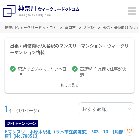
神奈川ウィークリードットコム
座間市
入谷駅
出張・研修向けのウ
出張・研修向け/入谷駅のマンスリーマンション・ウィークリ
ーマンション情報
駅近でビジネスエリアへ直
高速Wi-Fi完備で仕事が快
行
適
もっと見る
1
件（1/1ページ）
割引キャンペーン
Kマンスリー本厚木駅北（厚木市立病院東） 303・1R-【角部
屋】(No.780513)
お気