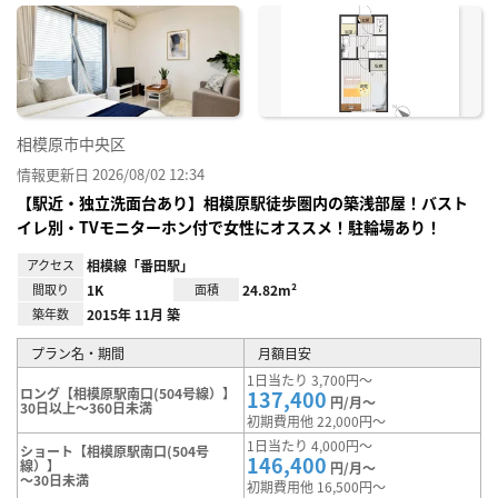
に入
り登
録
相模原市中央区
情報更新日 2026/08/02 12:34
【駅近・独立洗面台あり】相模原駅徒歩圏内の築浅部屋！バスト
イレ別・TVモニターホン付で女性にオススメ！駐輪場あり！
アクセス
相模線「番田駅」
間取り
1K
面積
24.82m²
築年数
2015年 11月 築
プラン名・期間
月額目安
1日当たり 3,700円～
ロング【相模原駅南口(504号線）】
137,400
円/月～
30日以上～360日未満
初期費用他 22,000円～
1日当たり 4,000円～
ショート【相模原駅南口(504号
146,400
線）】
円/月～
～30日未満
初期費用他 16,500円～