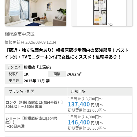
り登
録
相模原市中央区
情報更新日 2026/08/09 12:34
【駅近・独立洗面台あり】相模原駅徒歩圏内の築浅部屋！バスト
イレ別・TVモニターホン付で女性にオススメ！駐輪場あり！
アクセス
相模線「上溝駅」
間取り
1K
面積
24.82m²
築年数
2015年 11月 築
プラン名・期間
月額目安
1日当たり 3,700円～
ロング【相模原駅南口(504号線）】
137,400
円/月～
30日以上～360日未満
初期費用他 22,000円～
1日当たり 4,000円～
ショート【相模原駅南口(504号
146,400
線）】
円/月～
～30日未満
初期費用他 16,500円～