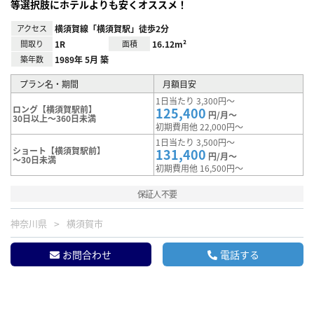
等選択肢にホテルよりも安くオススメ！
アクセス
横須賀線「横須賀駅」徒歩2分
間取り
1R
面積
16.12m²
築年数
1989年 5月 築
プラン名・期間
月額目安
1日当たり 3,300円～
ロング【横須賀駅前】
125,400
円/月～
30日以上～360日未満
初期費用他 22,000円～
1日当たり 3,500円～
ショート【横須賀駅前】
131,400
円/月～
～30日未満
初期費用他 16,500円～
保証人不要
神奈川県
横須賀市
お問合わせ
電話する