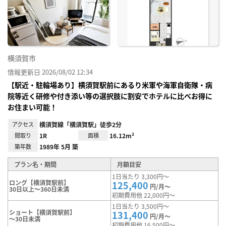
に入
り登
録
横須賀市
情報更新日 2026/08/02 12:34
【駅近・駐輪場あり】横須賀駅前にあるり米軍や海軍自衛隊・病
院等近く研修や付き添い等の選択肢に割安でホテルに比べお得に
お住まい可能！
アクセス
横須賀線「横須賀駅」徒歩2分
間取り
1R
面積
16.12m²
築年数
1989年 5月 築
プラン名・期間
月額目安
1日当たり 3,300円～
ロング【横須賀駅前】
125,400
円/月～
30日以上～360日未満
初期費用他 22,000円～
1日当たり 3,500円～
ショート【横須賀駅前】
131,400
円/月～
～30日未満
初期費用他 16,500円～