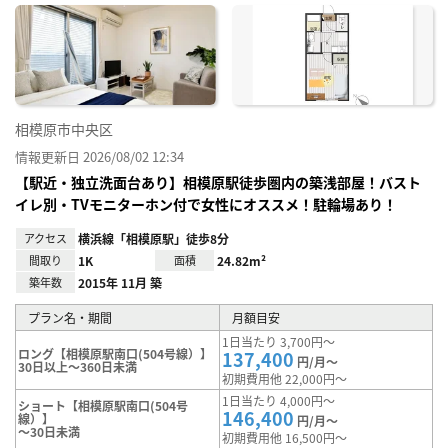
に入
り登
録
相模原市中央区
情報更新日 2026/08/02 12:34
【駅近・独立洗面台あり】相模原駅徒歩圏内の築浅部屋！バスト
イレ別・TVモニターホン付で女性にオススメ！駐輪場あり！
アクセス
横浜線「相模原駅」徒歩8分
間取り
1K
面積
24.82m²
築年数
2015年 11月 築
プラン名・期間
月額目安
1日当たり 3,700円～
ロング【相模原駅南口(504号線）】
137,400
円/月～
30日以上～360日未満
初期費用他 22,000円～
1日当たり 4,000円～
ショート【相模原駅南口(504号
146,400
線）】
円/月～
～30日未満
初期費用他 16,500円～