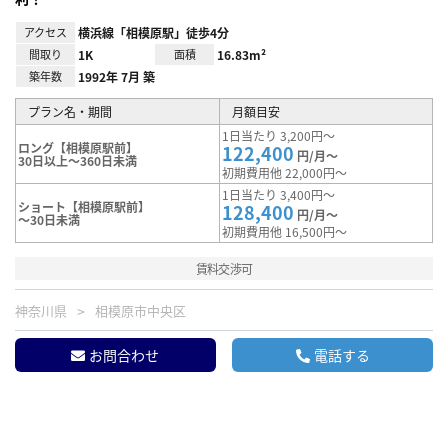
アクセス
横浜線「相模原駅」徒歩4分
間取り
1K
面積
16.83m²
築年数
1992年 7月 築
プラン名・期間
月額目安
1日当たり 3,200円～
ロング【相模原駅前】
122,400
円/月～
30日以上～360日未満
初期費用他 22,000円～
1日当たり 3,400円～
ショート【相模原駅前】
128,400
円/月～
～30日未満
初期費用他 16,500円～
賃料交渉可
神奈川県
相模原市中央区
お問合わせ
電話する