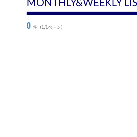
MONTHLY&WEEKLY LI
0
件（1/1ページ）