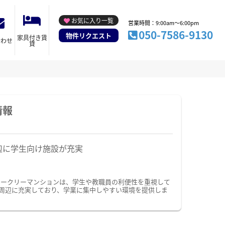
お気に入り一覧
営業時間：9:00am～6:00pm
050-7586-9130
物件リクエスト
家具付き賃
合わせ
貸
情報
辺に学生向け施設が充実
ィークリーマンションは、学生や教職員の利便性を重視して
周辺に充実しており、学業に集中しやすい環境を提供しま