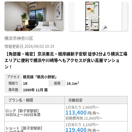
に入
り登
録
横浜市神奈川区
情報更新日 2026/08/02 10:19
【角部屋・格安】京浜東北・根岸線新子安駅 徒歩2分より横浜工場
エリアに便利で横浜や川崎等へもアクセスが良い高層マンショ
ン！
アクセス
鶴見線「鶴見小野駅」
間取り
1R
面積
16.1m²
築年数
1989年 11月 築
プラン名・期間
月額目安
1日当たり 2,900円～
ロング【新子安駅前】
113,400
円/月～
30日以上～360日未満
初期費用他 22,000円～
1日当たり 3,100円～
ショート【新子安駅前】
119,400
円/月～
～30日未満